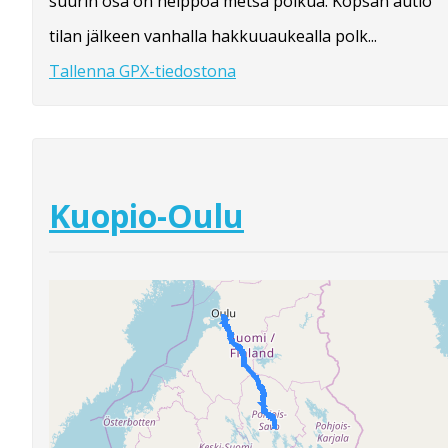
suurin osa on helppoa metsä polkua. Kopsan autio
tilan jälkeen vanhalla hakkuuaukealla polk...
Tallenna GPX-tiedostona
Kuopio-Oulu