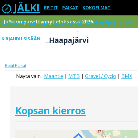
JÄLKI
REITIT
PAIKAT
KOKOELMAT
Jälki on päivittynnyt elokuussa 2026.
Lue tarkemmin
PAIKKAKUNNAT
ETSI
KOMMENTIT
RAJOITUKSET
Haapajärvi
KIRJAUDU SISÄÄN
Menu
Reitit
Paikat
Näytä vain:
Maantie
|
MTB
|
Gravel / Cyclo
|
BMX
Kopsan kierros