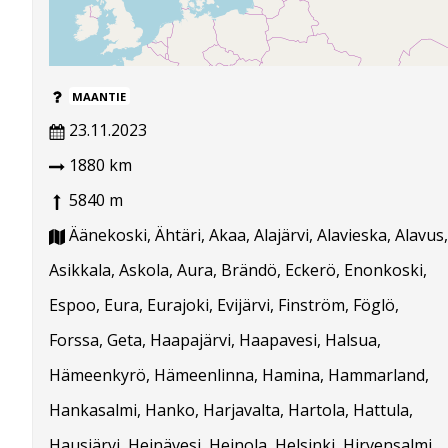
MAANTIE
23.11.2023
1880 km
5840 m
Äänekoski, Ähtäri, Akaa, Alajärvi, Alavieska, Alavus,
Asikkala, Askola, Aura, Brändö, Eckerö, Enonkoski,
Espoo, Eura, Eurajoki, Evijärvi, Finström, Föglö,
Forssa, Geta, Haapajärvi, Haapavesi, Halsua,
Hämeenkyrö, Hämeenlinna, Hamina, Hammarland,
Hankasalmi, Hanko, Harjavalta, Hartola, Hattula,
Hausjärvi, Heinävesi, Heinola, Helsinki, Hirvensalmi,