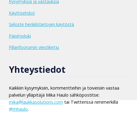
Kysymyksiä ja vastauksia
Käyttöehdot
Seloste henkilötietojen käytöstä
Päivitysloki
Fillarifoorumin viestiketju
Yhteystiedot
Kaikkiin kysymyksiin, kommentteihin ja toiveisiin vastaa
palvelun ylläpitäjä Mika Haulo sähköpostitse:
mika@laukkasolutions.com
tai Twitterissä nimimerkillä
@mhaulo
.
Reklamaatiot