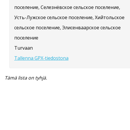
поселение, Селезнёвское сельское поселение,
Усть-Лужское сельское поселение, Хийтольское
сельское поселение, Элисенваарское сельское
поселение
Turvaan
Tallenna GPX-tiedostona
Tämä lista on tyhjä.