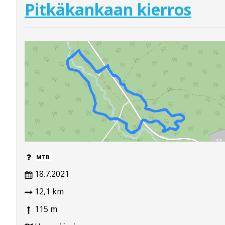
Pitkäkankaan kierros
MTB
18.7.2021
12,1 km
115 m