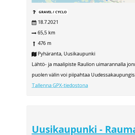
GRAVEL / CYCLO
18.7.2021
65,5 km
476 m
Pyhäranta, Uusikaupunki
Lähtö- ja maalipiste Raulion uimarannalla jonne
puolen välin voi piipahtaa Uudessakaupungiss
Tallenna GPX-tiedostona
Uusikaupunki - Rauma 