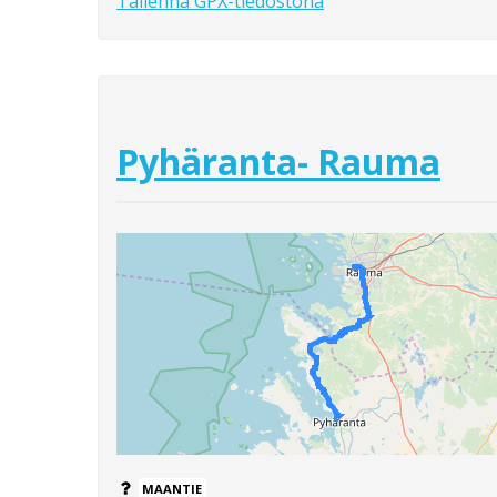
Tallenna GPX-tiedostona
Pyhäranta- Rauma
MAANTIE