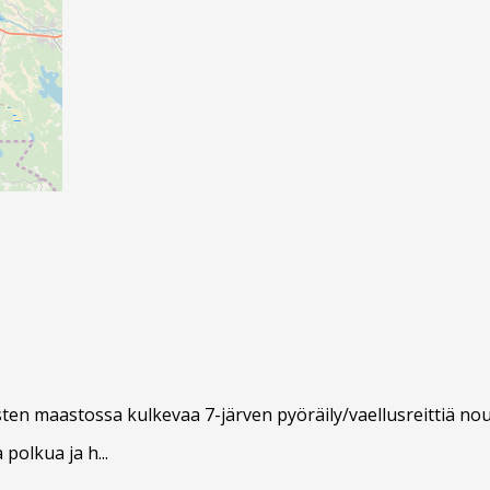
ten maastossa kulkevaa 7-järven pyöräily/vaellusreittiä no
olkua ja h...