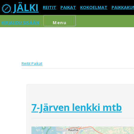
JÄLKI
REITIT
PAIKAT
KOKOELMAT
PAIKKAKU
KIRJAUDU SISÄÄN
Menu
Reitit
Paikat
7-Järven lenkki mtb