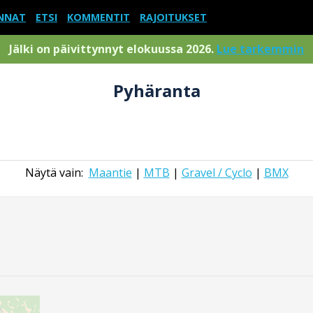
NNAT
ETSI
KOMMENTIT
RAJOITUKSET
Jälki on päivittynnyt elokuussa 2026.
Lue tarkemmin
Pyhäranta
Näytä vain:
Maantie
|
MTB
|
Gravel / Cyclo
|
BMX