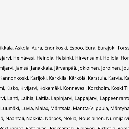
Asikkala, Askola, Aura, Enonkoski, Espoo, Eura, Eurajoki, F
ärvi, Heinävesi, Heinola, Helsinki, Hirvensalmi, Hollola, Hon
ämijärvi, Jämsä, Janakkala, Järvenpää, Jokioinen, Joroinen, Jou
nnonkoski, Karijoki, Karkkila, Kärkölä, Karstula, Karvia, K
, Kisko, Kivijärvi, Kokemäki, Konnevesi, Korsholm, Koski Tl
, Lahti, Laihia, Laitila, Lapinjärvi, Lappajärvi, Lappeenran
, Luumäki, Luvia, Malax, Mäntsälä, Mänttä-Vilppula, Mäntyha
, Naantali, Nakkila, Närpes, Nokia, Nousiainen, Nurmijärvi,
Pertunmaa, Petäjävesi, Pieksämäki, Pielavesi, Pirkkala, Pom