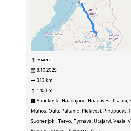
MAANTIE
8.10.2025
313 km
1400 m
Äänekoski, Haapajärvi, Haapavesi, Iisalmi, 
Muhos, Oulu, Paltamo, Pielavesi, Pihtipudas, Pu
Suonenjoki, Tervo, Tyrnävä, Utajärvi, Vaala, V