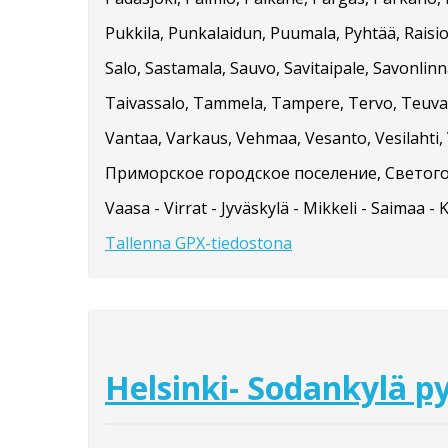
Pukkila, Punkalaidun, Puumala, Pyhtää, Raisio
Salo, Sastamala, Sauvo, Savitaipale, Savonlinna
Taivassalo, Tammela, Tampere, Tervo, Teuva, 
Vantaa, Varkaus, Vehmaa, Vesanto, Vesilahti, V
Приморское городское поселение, Светого
Vaasa - Virrat - Jyväskylä - Mikkeli - Saimaa - 
Tallenna GPX-tiedostona
Helsinki- Sodankylä py