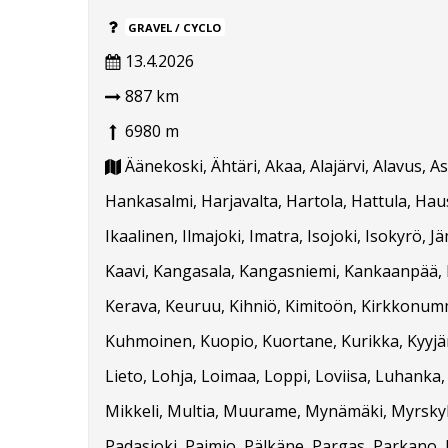
GRAVEL / CYCLO
13.4.2026
887 km
6980 m
Äänekoski, Ähtäri, Akaa, Alajärvi, Alavus, 
Hankasalmi, Harjavalta, Hartola, Hattula, Hausj
Ikaalinen, Ilmajoki, Imatra, Isojoki, Isokyrö, J
Kaavi, Kangasala, Kangasniemi, Kankaanpää, Ka
Kerava, Keuruu, Kihniö, Kimitoön, Kirkkonummi
Kuhmoinen, Kuopio, Kuortane, Kurikka, Kyyjärvi
Lieto, Lohja, Loimaa, Loppi, Loviisa, Luhanka
Mikkeli, Multia, Muurame, Mynämäki, Myrskylä
Padasjoki, Paimio, Pälkäne, Pargas, Parkano, 