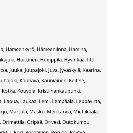
orssa, Hämeenkyrö, Hämeenlinna, Hamina,
kajoki, Huittinen, Humppila, Hyvinkää, Iitti,
tsa, Juuka, Juupajoki, Juva, Jyväskylä, Kaarina,
auhajoki, Kauhava, Kauniainen, Keitele,
, Kotka, Kouvola, Kristiinankaupunki,
ta, Lapua, Laukaa, Lemi, Lempäälä, Leppävirta,
rju, Marttila, Masku, Merikarvia, Miehikkälä,
 Orimattila, Oripää, Orivesi, Outokumpu,
arkku, Pori, Pornainen, Porvoo, Pöytyä,