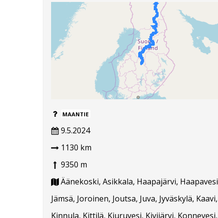
MAANTIE
9.5.2024
1130 km
9350 m
Äänekoski, Asikkala, Haapajärvi, Haapavesi,
Jämsä, Joroinen, Joutsa, Juva, Jyväskylä, Kaa
Kinnula, Kittilä, Kiuruvesi, Kivijärvi, Konne