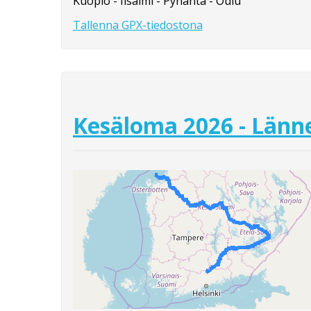
Kuopio - Iisalmi - Pyhäntä - Oulu
Tallenna GPX-tiedostona
Kesäloma 2026 - Länne