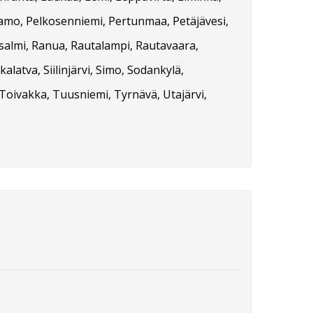
tamo, Pelkosenniemi, Pertunmaa, Petäjävesi,
asalmi, Ranua, Rautalampi, Rautavaara,
ikalatva, Siilinjärvi, Simo, Sodankylä,
Toivakka, Tuusniemi, Tyrnävä, Utajärvi,