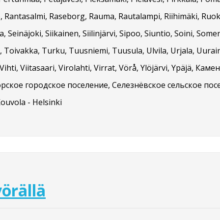
, Rantasalmi, Raseborg, Rauma, Rautalampi, Riihimäki, Ruokol
, Seinäjoki, Siikainen, Siilinjärvi, Sipoo, Siuntio, Soini, Som
Toivakka, Turku, Tuusniemi, Tuusula, Ulvila, Urjala, Uurai
ihti, Viitasaari, Virolahti, Virrat, Vörå, Ylöjärvi, Ypäjä, 
рское городское поселение, Селезнёвское сельское пос
Kouvola - Helsinki
örällä