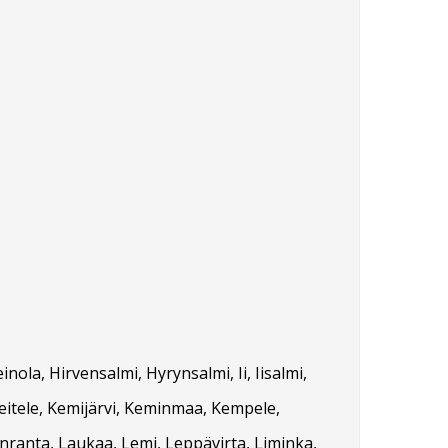
ola, Hirvensalmi, Hyrynsalmi, Ii, Iisalmi,
Keitele, Kemijärvi, Keminmaa, Kempele,
enranta, Laukaa, Lemi, Leppävirta, Liminka,