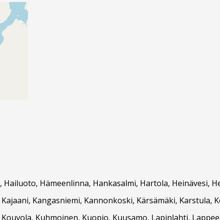
 Hailuoto, Hämeenlinna, Hankasalmi, Hartola, Heinävesi, Hein
vi, Kajaani, Kangasniemi, Kannonkoski, Kärsämäki, Karstula, 
vesi, Kouvola, Kuhmoinen, Kuopio, Kuusamo, Lapinlahti, Lappe