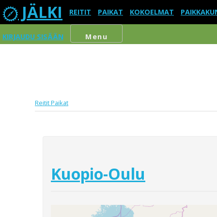
JÄLKI
REITIT
PAIKAT
KOKOELMAT
PAIKKAKU
KIRJAUDU SISÄÄN
Menu
Reitit
Paikat
Kuopio-Oulu