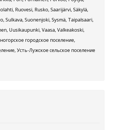
ahti, Ruovesi, Rusko, Saarijärvi, Säkylä,
ero, Sulkava, Suonenjoki, Sysmä, Taipalsaari,
nen, Uusikaupunki, Vaasa, Valkeakoski,
Каменногорское городское поселение,
еление, Усть-Лужское сельское поселение