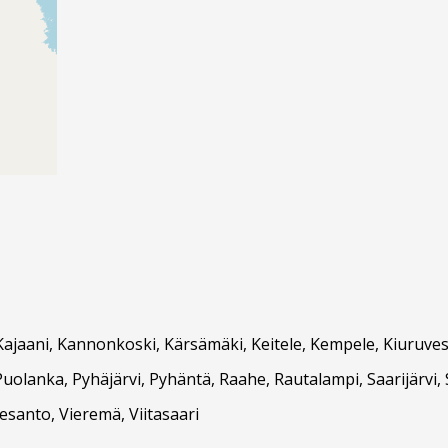
Kajaani, Kannonkoski, Kärsämäki, Keitele, Kempele, Kiuruvesi
olanka, Pyhäjärvi, Pyhäntä, Raahe, Rautalampi, Saarijärvi, Siik
esanto, Vieremä, Viitasaari