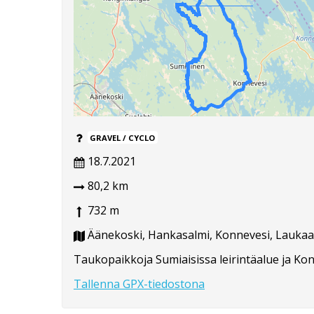
GRAVEL / CYCLO
18.7.2021
80,2 km
732 m
Äänekoski, Hankasalmi, Konnevesi, Laukaa
Taukopaikkoja Sumiaisissa leirintäalue ja Ko
Tallenna GPX-tiedostona