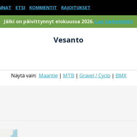
NNAT
ETSI
KOMMENTIT
RAJOITUKSET
Jälki on päivittynnyt elokuussa 2026.
Lue tarkemmin
Vesanto
Näytä vain:
Maantie
|
MTB
|
Gravel / Cyclo
|
BMX