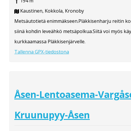
194 m
Kaustinen, Kokkola, Kronoby
Metsäutotietä enimmäkseen.Pläkkisenharju reitin k
siinä kohdin leveähkö metsäpolkua.Siitä voi myös kä
kurkkaamassa Pläkkisenjärvelle.
Tallenna GPX-tiedostona
Åsen-Lentoasema-Vargås
Kruunupyy-Åsen