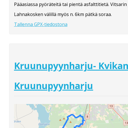
Pääasiassa pyöräteitä tai pientä asfalttitietä. Vitsarin 
Lahnakosken välillä myös n. 6km pätkä soraa.
Tallenna GPX-tiedostona
Kruunupyynharju- Kvikan
Kruunupyynharju