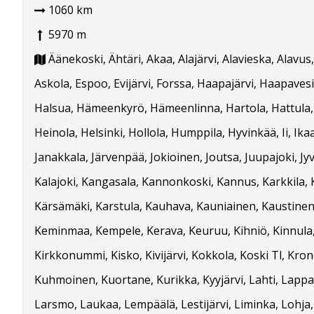
1060 km
5970 m
Äänekoski, Ähtäri, Akaa, Alajärvi, Alavieska, Alavus,
Askola, Espoo, Evijärvi, Forssa, Haapajärvi, Haapavesi
Halsua, Hämeenkyrö, Hämeenlinna, Hartola, Hattula, 
Heinola, Helsinki, Hollola, Humppila, Hyvinkää, Ii, Ika
Janakkala, Järvenpää, Jokioinen, Joutsa, Juupajoki, Jy
Kalajoki, Kangasala, Kannonkoski, Kannus, Karkkila, 
Kärsämäki, Karstula, Kauhava, Kauniainen, Kaustinen
Keminmaa, Kempele, Kerava, Keuruu, Kihniö, Kinnula
Kirkkonummi, Kisko, Kivijärvi, Kokkola, Koski Tl, Kro
Kuhmoinen, Kuortane, Kurikka, Kyyjärvi, Lahti, Lappa
Larsmo, Laukaa, Lempäälä, Lestijärvi, Liminka, Lohja