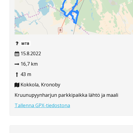
MTB
15.8.2022
16,7 km
43 m
Kokkola, Kronoby
Kruunupyynharjun parkkipaikka lähtö ja maali
Tallenna GPX-tiedostona