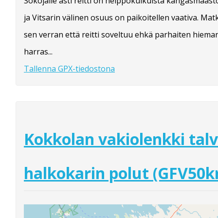
Sokojalle asti reitti on helppokulkuista kangasmaast
ja Vitsarin välinen osuus on paikoitellen vaativa. Mat
sen verran että reitti soveltuu ehkä parhaiten hie
harras...
Tallenna GPX-tiedostona
Kokkolan vakiolenkki talv
halkokarin polut (GFV50