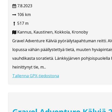
7.8.2023
106 km
517 m
Kannus, Kaustinen, Kokkola, Kronoby
Gravel Adventure Kälviä pyöräilytapahtuman reitti. Al
lopussa vähän päällystettyä tietä, muuten hyväpintais
vauhdikasta soratietä. Länkkyjärven pohjoispuolella
heinittynyt tie, m...
Tallenna GPX-tiedostona
Gravel Adventure Kälviä 