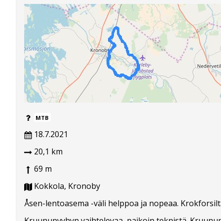
MTB
18.7.2021
20,1 km
69 m
Kokkola, Kronoby
Åsen-lentoasema -väli helppoa ja nopeaa. Krokforsil
Kruunupyyhyn vaihtelevaa, paikoin teknistä. Kruunu