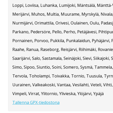
Loppi, Loviisa, Luhanka, Lumijoki, Mäntsälä, Mänttä-
Merijärvi, Muhos, Multia, Muurame, Myrskylä, Nivala
Nurmijärvi, Orimattila, Orivesi, Oulainen, Oulu, Padas
Parkano, Pedersöre, Pello, Perho, Petäjävesi, Pihtipud
Pornainen, Porvoo, Pukkila, Punkalaidun, Pyhäjärvi, 
Raahe, Ranua, Raseborg, Reisjärvi, Riihimäki, Rovanie
Saarijärvi, Salo, Sastamala, Seinäjoki, Sievi, Siikajoki, S
Simo, Sipoo, Siuntio, Soini, Somero, Sysmä, Tammela
Tervola, Toholampi, Toivakka, Tornio, Tuusula, Tyrnä
Uurainen, Valkeakoski, Vantaa, Vesilahti, Veteli, Vihti, 
Vimpeli, Virrat, Ylitornio, Ylivieska, Ylöjärvi, Ypäjä
Tallenna GPX-tiedostona