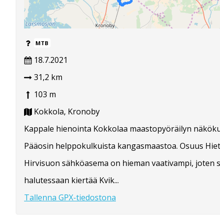
MTB
18.7.2021
31,2 km
103 m
Kokkola, Kronoby
Kappale hienointa Kokkolaa maastopyöräilyn näköku
Pääosin helppokulkuista kangasmaastoa. Osuus Hie
Hirvisuon sähköasema on hieman vaativampi, joten s
halutessaan kiertää Kvik...
Tallenna GPX-tiedostona