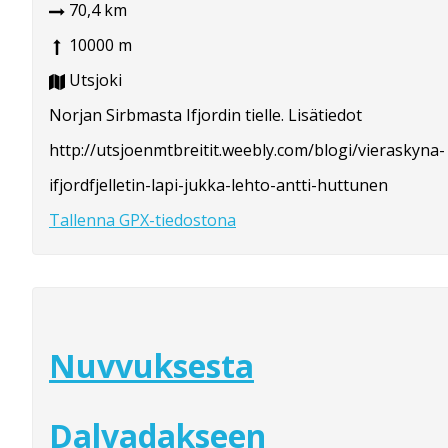
70,4 km
10000 m
Utsjoki
Norjan Sirbmasta Ifjordin tielle. Lisätiedot
http://utsjoenmtbreitit.weebly.com/blogi/vieraskyna-
ifjordfjelletin-lapi-jukka-lehto-antti-huttunen
Tallenna GPX-tiedostona
Nuvvuksesta
Dalvadakseen