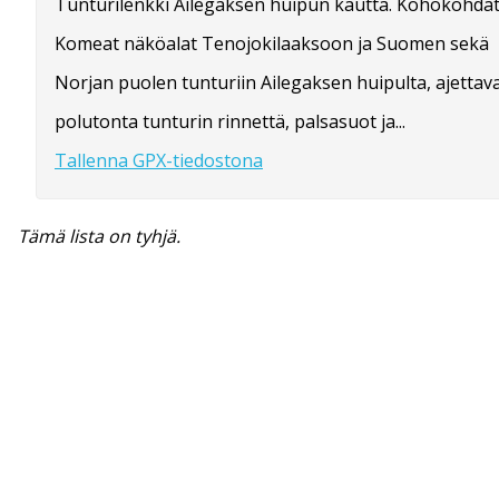
Tunturilenkki Ailegaksen huipun kautta. Kohokohdat
Komeat näköalat Tenojokilaaksoon ja Suomen sekä
Norjan puolen tunturiin Ailegaksen huipulta, ajettav
polutonta tunturin rinnettä, palsasuot ja...
Tallenna GPX-tiedostona
Tämä lista on tyhjä.