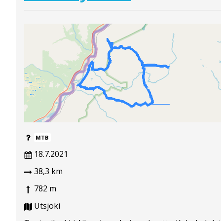
MTB
18.7.2021
38,3 km
782 m
Utsjoki