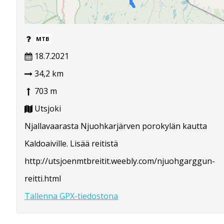
MTB
18.7.2021
34,2 km
703 m
Utsjoki
Njallavaarasta Njuohkarjärven porokylän kautta
Kaldoaiville. Lisää reitistä
http://utsjoenmtbreitit.weebly.com/njuohgarggun-
reitti.html
Tallenna GPX-tiedostona