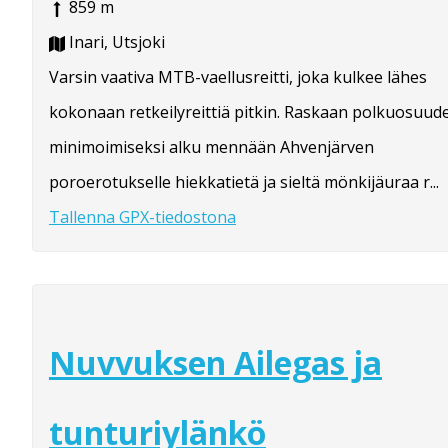
859 m
Inari, Utsjoki
Varsin vaativa MTB-vaellusreitti, joka kulkee lähes
kokonaan retkeilyreittiä pitkin. Raskaan polkuosuud
minimoimiseksi alku mennään Ahvenjärven
poroerotukselle hiekkatietä ja sieltä mönkijäuraa r...
Tallenna GPX-tiedostona
Nuvvuksen Ailegas ja
tunturiylänkö