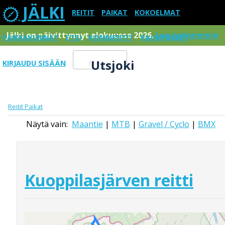
JÄLKI
REITIT
PAIKAT
KOKOELMAT
Jälki on päivittynnyt elokuussa 2026.
Lue tarkemmin
PAIKKAKUNNAT
ETSI
KOMMENTIT
RAJOITUKSET
Utsjoki
KIRJAUDU SISÄÄN
Menu
Reitit
Paikat
Näytä vain:
Maantie
|
MTB
|
Gravel / Cyclo
|
BMX
Kuoppilasjärven reitti