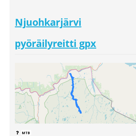
Njuohkarjärvi
pyöräilyreitti gpx
MTB