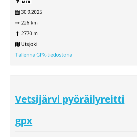
MTB
30.9.2025
226 km
2770 m
Utsjoki
Tallenna GPX-tiedostona
Vetsijärvi pyöräilyreitti
gpx