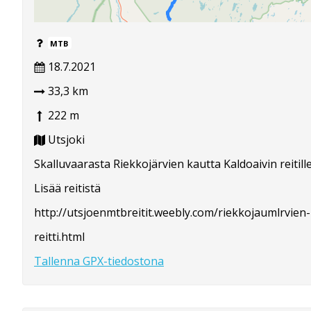
MTB
18.7.2021
33,3 km
222 m
Utsjoki
Skalluvaarasta Riekkojärvien kautta Kaldoaivin reitille
Lisää reitistä
http://utsjoenmtbreitit.weebly.com/riekkojaumlrvien-
reitti.html
Tallenna GPX-tiedostona