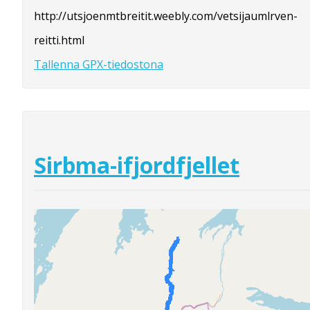
http://utsjoenmtbreitit.weebly.com/vetsijaumlrven-
reitti.html
Tallenna GPX-tiedostona
Sirbma-ifjordfjellet