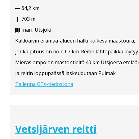
64,2 km
703 m
Inari, Utsjoki
Kaldoaivin erämaa-alueen halki kulkeva maastoura,
jonka pituus on noin 67 km. Reitin lähtöpaikka löytyy
Mieraslompolon mastontieltä 40 km Utsjoelta etelää
ja reitin loppupäässä laskeudutaan Pulmak...
Tallenna GPX-tiedostona
Vetsijärven reitti