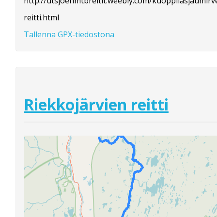
http://utsjoenmtbreitit.weebly.com/kuoppilasjaumlrv
reitti.html
Tallenna GPX-tiedostona
Riekkojärvien reitti