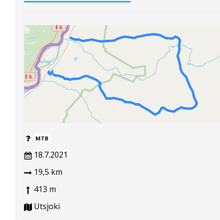
MTB
18.7.2021
19,5 km
413 m
Utsjoki