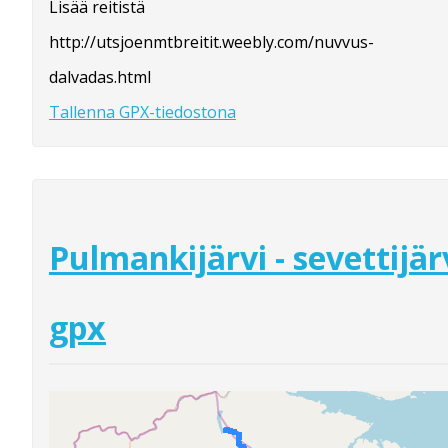
Lisää reitistä
http://utsjoenmtbreitit.weebly.com/nuvvus-
dalvadas.html
Tallenna GPX-tiedostona
Pulmankijärvi - sevettijär
gpx