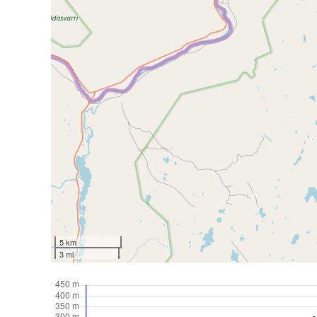
5 km
3 mi