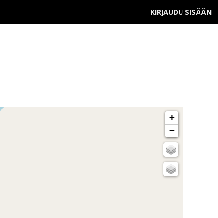
KIRJAUDU SISÄÄN
i
+
−