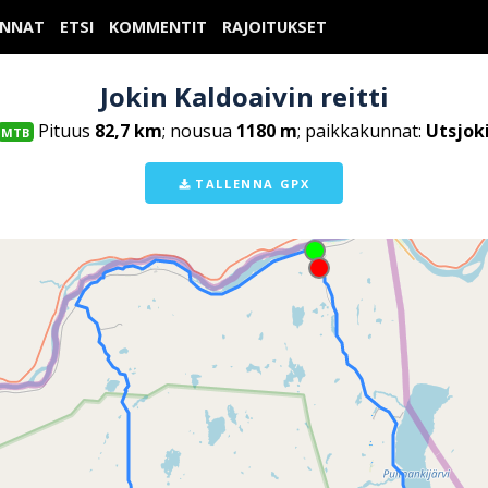
UNNAT
ETSI
KOMMENTIT
RAJOITUKSET
Jokin Kaldoaivin reitti
Pituus
82,7 km
; nousua
1180 m
; paikkakunnat:
Utsjok
MTB
TALLENNA GPX