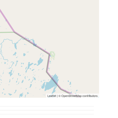
Leaflet
| ©
OpenStreetMap
contributors