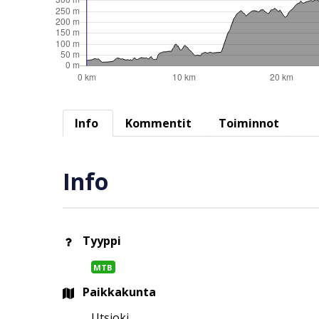
Info
Kommentit
Toiminnot
Info
Tyyppi
MTB
Paikkakunta
Utsjoki