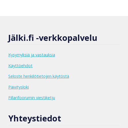
Jälki.fi -verkkopalvelu
Kysymyksiä ja vastauksia
Käyttöehdot
Seloste henkilötietojen käytöstä
Päivitysloki
Fillarifoorumin viestiketju
Yhteystiedot