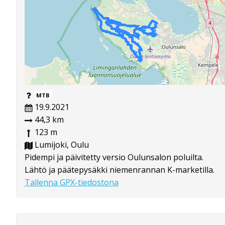
MTB
19.9.2021
44,3 km
123 m
Lumijoki, Oulu
Pidempi ja päivitetty versio Oulunsalon poluilta.
Lähtö ja päätepysäkki niemenrannan K-marketilla.
Tallenna GPX-tiedostona