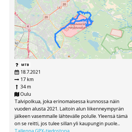
MTB
18.7.2021
17 km
34 m
Oulu
Talvipolkua, joka erinomaisessa kunnossa näin
vuoden alusta 2021. Laitoin alun liikenneympyrän
jälkeen vasemmalle lähtevälle polulle. Yleensä tämä
on se reitti, jos tulee sillan yli kaupungin puole...
Tallenna GPX-tiedostona