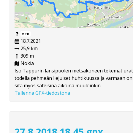
MTB
18.7.2021
25,9 km
309 m
Nokia
Iso Tappurin länsipuolen metsäkoneen tekemät urat
todella pehmeän liejuiset huhtikuussa ja varmaan on
sitä myös sateisina aikoina muuloinkin.
Tallenna GPX-tiedostona
27.8.2018 18.45.gpx