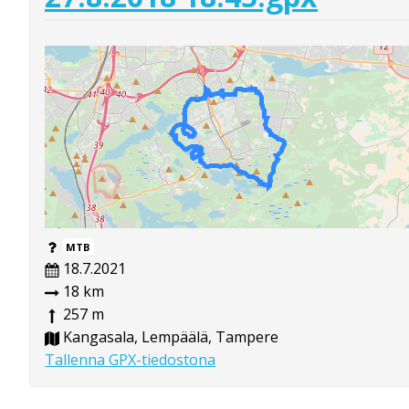
MTB
18.7.2021
18 km
257 m
Kangasala, Lempäälä, Tampere
Tallenna GPX-tiedostona