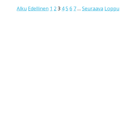
Alku
Edellinen
1
2
3
4
5
6
7
…
Seuraava
Loppu