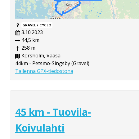
GRAVEL / CYCLO
3.10.2023
44,5 km
258 m
Korsholm, Vaasa
44km - Petsmo-Singsby (Gravel)
Tallenna GPX-tiedostona
45 km - Tuovila-
Koivulahti