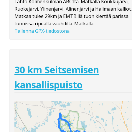
Lähtö Kolmenkulman ABC:ltä. Matkalla Koukkujärvi,
Ruokejärvi, Ylinenjärvi, Alinenjärvi ja Halimaan kalliot.
Matkaa tulee 29km ja EMTB:llä tuon kiertää parissa
tunnissa ripeällä vauhdilla. Matkalla ...
Tallenna GPX-tiedostona
30 km Seitsemisen
kansallispuisto