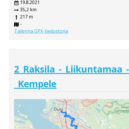
19.8.2021
35,2 km
217 m
-
Tallenna GPX-tiedostona
2_Raksila_-_Liikuntamaa_-
_Kempele