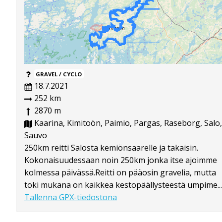
GRAVEL / CYCLO
18.7.2021
252 km
2870 m
Kaarina, Kimitoön, Paimio, Pargas, Raseborg, Salo,
Sauvo
250km reitti Salosta kemiönsaarelle ja takaisin.
Kokonaisuudessaan noin 250km jonka itse ajoimme
kolmessa päivässä.Reitti on pääosin gravelia, mutta
toki mukana on kaikkea kestopäällysteestä umpime...
Tallenna GPX-tiedostona