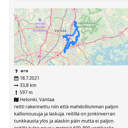
MTB
18.7.2021
33,8 km
597 m
Helsinki, Vantaa
reitti rakennettu niin että mahdollismman paljon
kallionousuja ja laskuja. reitillä on jonkinverran
tunkkausta ylös ja alaskin päin mutta ei paljon.
reitillä tulee nousu metrejä 600-800 vertikaalia...