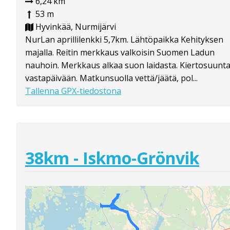
6,24 km
53 m
Hyvinkää, Nurmijärvi
NurLan aprillilenkki 5,7km. Lähtöpaikka Kehityksen
majalla. Reitin merkkaus valkoisin Suomen Ladun
nauhoin. Merkkaus alkaa suon laidasta. Kiertosuunt
vastapäivään. Matkunsuolla vettä/jäätä, pol...
Tallenna GPX-tiedostona
38km - Iskmo-Grönvik