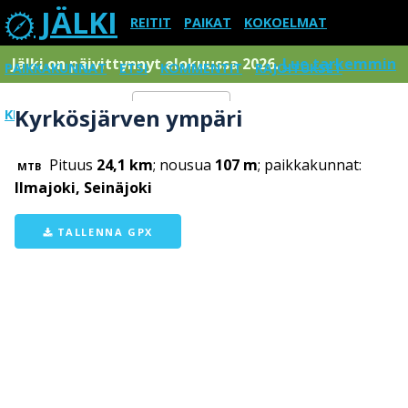
JÄLKI
REITIT
PAIKAT
KOKOELMAT
Jälki on päivittynnyt elokuussa 2026.
Lue tarkemmin
PAIKKAKUNNAT
ETSI
KOMMENTIT
RAJOITUKSET
Kyrkösjärven ympäri
KIRJAUDU SISÄÄN
Menu
Pituus
24,1 km
; nousua
107 m
; paikkakunnat:
MTB
Ilmajoki, Seinäjoki
TALLENNA GPX