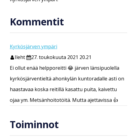
Kommentit
Kyrkösjärven ympäri
Ileht
27. toukokuuta 2021 20.21
Ei ollut enää helpporeitti 😂 järven länsipuolella
kyrkösjärventieltä ahonkylän kuntoradalle asti on
haastavaa koska reitillä kasattu puita, kaivettu
ojaa ym. Metsänhoitotöitä. Mutta ajettavissa 👍
Toiminnot