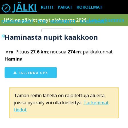
JÄLKI
REITIT
PAIKAT
KOKOELMAT
Jälki on päivittynnyt elokuussa 2026.
Lue tarkemmin
PAIKKAKUNNAT
ETSI
KOMMENTIT
RAJOITUKSET
Haminasta nupit kaakkoon
KIRJAUDU SISÄÄN
Menu
Pituus
27,6 km
; nousua
274 m
; paikkakunnat:
MTB
Hamina
TALLENNA GPX
Tämän reitin lähellä on rajoitettuja alueita,
joissa pyöräily voi olla kiellettyä.
Tarkemmat
tiedot