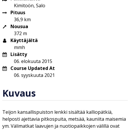
Kimitoön, Salo
Pituus
36,9 km
Nousua
372 m
Käyttäjältä
mmh
Lisätty
06. elokuuta 2015
Course Updated At
06. syyskuuta 2021
Kuvaus
Teijon kansallispuiston lenkki sisältää kalliopätkiä,
helposti ajettavia pitkospuita, metsää, kauniita maisemia
ym. Välimatkat laavujen ja nuotiopaikkojen välillä ovat