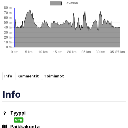
Info
Kommentit
Toiminnot
Info
Tyyppi
MTB
Paikkakunta