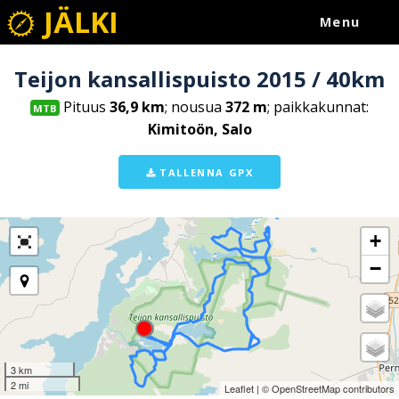
JÄLKI
Menu
Teijon kansallispuisto 2015 / 40km
Pituus
36,9 km
; nousua
372 m
; paikkakunnat:
MTB
Kimitoön, Salo
TALLENNA GPX
+
−
3 km
2 mi
Leaflet
| ©
OpenStreetMap
contributors