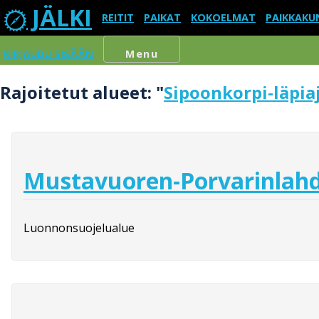
JÄLKI
REITIT
PAIKAT
KOKOELMAT
PAIKKAKU
KIRJAUDU SISÄÄN
Menu
Rajoitetut alueet: "
Sipoonkorpi-läpia
Mustavuoren-Porvarinlahd
Luonnonsuojelualue