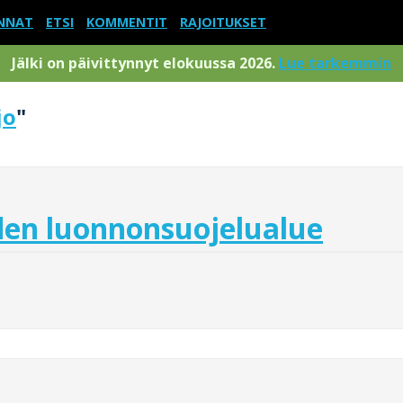
NNAT
ETSI
KOMMENTIT
RAJOITUKSET
Jälki on päivittynnyt elokuussa 2026.
Lue tarkemmin
jo
"
en luonnonsuojelualue