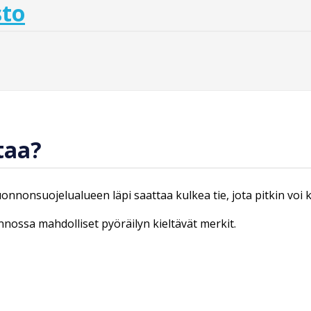
sto
taa?
luonnonsuojelualueen läpi saattaa kulkea tie, jota pitkin voi
onnossa mahdolliset pyöräilyn kieltävät merkit.