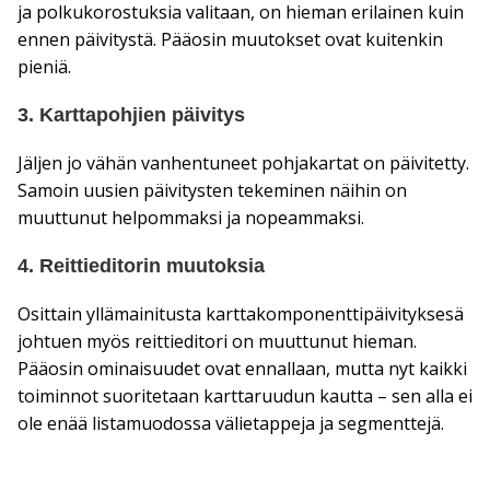
ja polkukorostuksia valitaan, on hieman erilainen kuin
ennen päivitystä. Pääosin muutokset ovat kuitenkin
pieniä.
3. Karttapohjien päivitys
Jäljen jo vähän vanhentuneet pohjakartat on päivitetty.
Samoin uusien päivitysten tekeminen näihin on
muuttunut helpommaksi ja nopeammaksi.
4. Reittieditorin muutoksia
Osittain yllämainitusta karttakomponenttipäivityksesä
johtuen myös reittieditori on muuttunut hieman.
Pääosin ominaisuudet ovat ennallaan, mutta nyt kaikki
toiminnot suoritetaan karttaruudun kautta – sen alla ei
ole enää listamuodossa välietappeja ja segmenttejä.