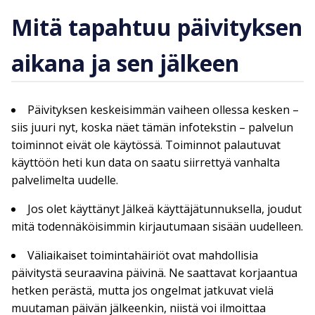
Mitä tapahtuu päivityksen
aikana ja sen jälkeen
Päivityksen keskeisimmän vaiheen ollessa kesken –
siis juuri nyt, koska näet tämän infotekstin – palvelun
toiminnot eivät ole käytössä. Toiminnot palautuvat
käyttöön heti kun data on saatu siirrettyä vanhalta
palvelimelta uudelle.
Jos olet käyttänyt Jälkeä käyttäjätunnuksella, joudut
mitä todennäköisimmin kirjautumaan sisään uudelleen.
Väliaikaiset toimintahäiriöt ovat mahdollisia
päivitystä seuraavina päivinä. Ne saattavat korjaantua
hetken perästä, mutta jos ongelmat jatkuvat vielä
muutaman päivän jälkeenkin, niistä voi ilmoittaa