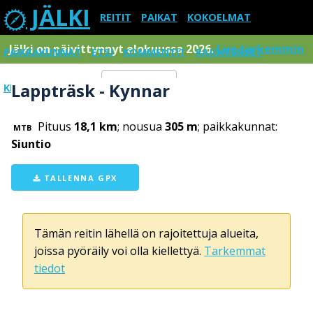
JÄLKI
REITIT
PAIKAT
KOKOELMAT
Jälki on päivittynnyt elokuussa 2026.
Lue tarkemmin
PAIKKAKUNNAT
ETSI
KOMMENTIT
RAJOITUKSET
Lappträsk - Kynnar
KIRJAUDU SISÄÄN
Menu
Pituus
18,1 km
; nousua
305 m
; paikkakunnat:
MTB
Siuntio
TALLENNA GPX
Tämän reitin lähellä on rajoitettuja alueita,
joissa pyöräily voi olla kiellettyä.
Tarkemmat
tiedot