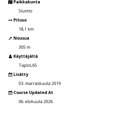
Paikkakunta
Siuntio
Pituus
18,1 km
Nousua
305 m
Käyttäjältä
TapioL65
Lisätty
03. marraskuuta 2019
Course Updated At
06. elokuuta 2026