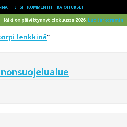
NNAT
ETSI
KOMMENTIT
RAJOITUKSET
Jälki on päivittynnyt elokuussa 2026.
Lue tarkemmin
korpi lenkkinä
"
nnonsuojelualue