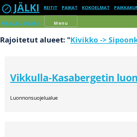
JÄLKI
REITIT
PAIKAT
KOKOELMAT
PAIKKAKU
KIRJAUDU SISÄÄN
Menu
Rajoitetut alueet: "
Kivikko -> Sipoon
Vikkulla-Kasabergetin luo
Luonnonsuojelualue