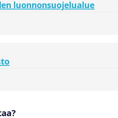
en luonnonsuojelualue
sto
taa?