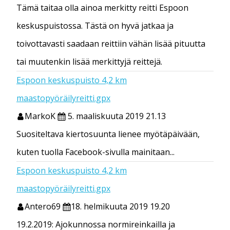
Tämä taitaa olla ainoa merkitty reitti Espoon
keskuspuistossa. Tästä on hyvä jatkaa ja
toivottavasti saadaan reittiin vähän lisää pituutta
tai muutenkin lisää merkittyjä reittejä.
Espoon keskuspuisto 4,2 km
maastopyöräilyreitti.gpx
MarkoK
5. maaliskuuta 2019 21.13
Suositeltava kiertosuunta lienee myötäpäivään,
kuten tuolla Facebook-sivulla mainitaan...
Espoon keskuspuisto 4,2 km
maastopyöräilyreitti.gpx
Antero69
18. helmikuuta 2019 19.20
19.2.2019: Ajokunnossa normireinkailla ja