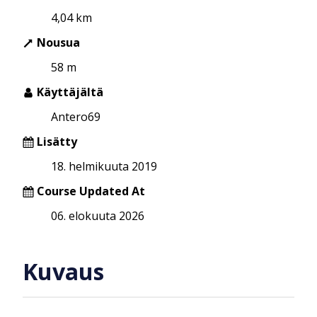
4,04 km
Nousua
58 m
Käyttäjältä
Antero69
Lisätty
18. helmikuuta 2019
Course Updated At
06. elokuuta 2026
Kuvaus