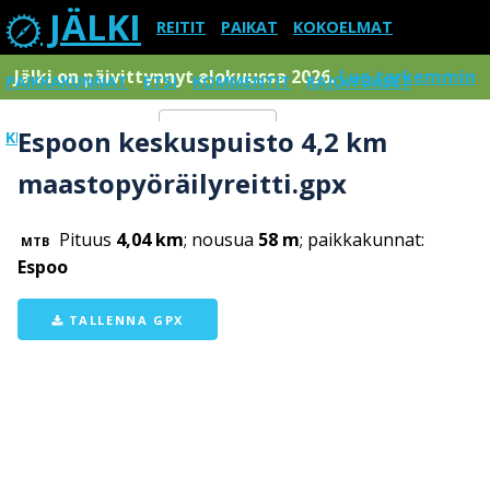
JÄLKI
REITIT
PAIKAT
KOKOELMAT
Jälki on päivittynnyt elokuussa 2026.
Lue tarkemmin
PAIKKAKUNNAT
ETSI
KOMMENTIT
RAJOITUKSET
Espoon keskuspuisto 4,2 km
KIRJAUDU SISÄÄN
Menu
maastopyöräilyreitti.gpx
Pituus
4,04 km
; nousua
58 m
; paikkakunnat:
MTB
Espoo
TALLENNA GPX