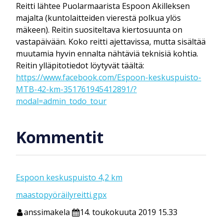
Reitti lähtee Puolarmaarista Espoon Akilleksen
majalta (kuntolaitteiden vierestä polkua ylös
mäkeen). Reitin suositeltava kiertosuunta on
vastapäivään. Koko reitti ajettavissa, mutta sisältää
muutamia hyvin ennalta nähtäviä teknisiä kohtia.
Reitin ylläpitotiedot löytyvät täältä:
https://www.facebook.com/Espoon-keskuspuisto-
MTB-42-km-351761945412891/?
modal=admin_todo_tour
Kommentit
Espoon keskuspuisto 4,2 km
maastopyöräilyreitti.gpx
anssimakela
14. toukokuuta 2019 15.33