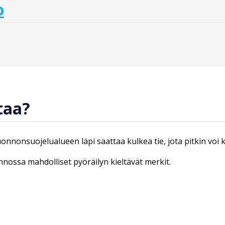
o
taa?
luonnonsuojelualueen läpi saattaa kulkea tie, jota pitkin voi
onnossa mahdolliset pyöräilyn kieltävät merkit.