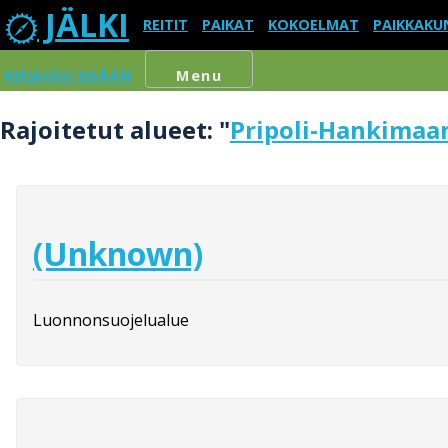
JÄLKI
REITIT
PAIKAT
KOKOELMAT
PAIKKAKU
KIRJAUDU SISÄÄN
Menu
Rajoitetut alueet: "
Pripoli-Hankimaant
(Unknown)
Luonnonsuojelualue