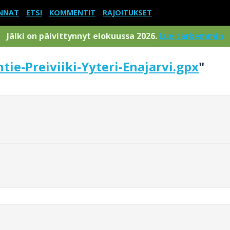
NNAT
ETSI
KOMMENTIT
RAJOITUKSET
Jälki on päivittynnyt elokuussa 2026.
Lue tarkemmin
ie-Preiviiki-Yyteri-Enajarvi.gpx
"