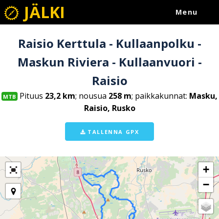
JÄLKI
Menu
Raisio Kerttula - Kullaanpolku -
Maskun Riviera - Kullaanvuori -
Raisio
Pituus
23,2 km
; nousua
258 m
; paikkakunnat:
Masku,
MTB
Raisio, Rusko
TALLENNA GPX
+
−