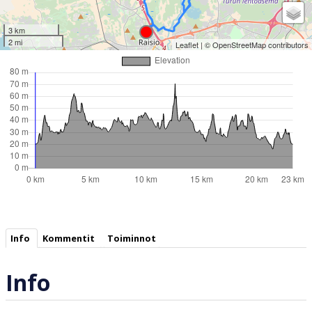
3 km
2 mi
Leaflet
| ©
OpenStreetMap
contributors
Info
Kommentit
Toiminnot
Info