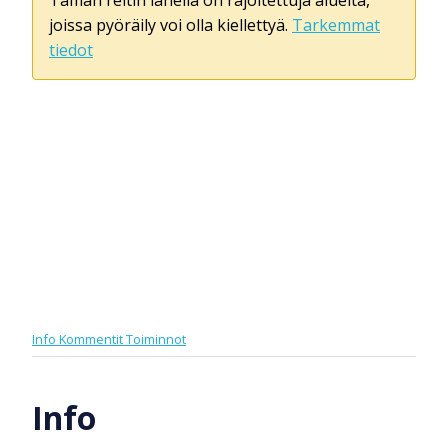
joissa pyöräily voi olla kiellettyä.
Tarkemmat
tiedot
Info
Kommentit
Toiminnot
Info