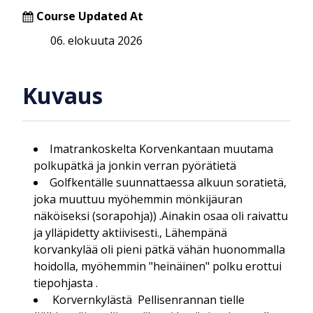
Course Updated At
06. elokuuta 2026
Kuvaus
Imatrankoskelta Korvenkantaan muutama
polkupätkä ja jonkin verran pyörätietä
Golfkentälle suunnattaessa alkuun soratietä,
joka muuttuu myöhemmin mönkijäuran
näköiseksi (sorapohja)) .Ainakin osaa oli raivattu
ja ylläpidetty aktiivisesti., Lähempänä
korvankylää oli pieni pätkä vähän huonommalla
hoidolla, myöhemmin "heinäinen" polku erottui
tiepohjasta .
Korvernkylästä Pellisenrannan tielle