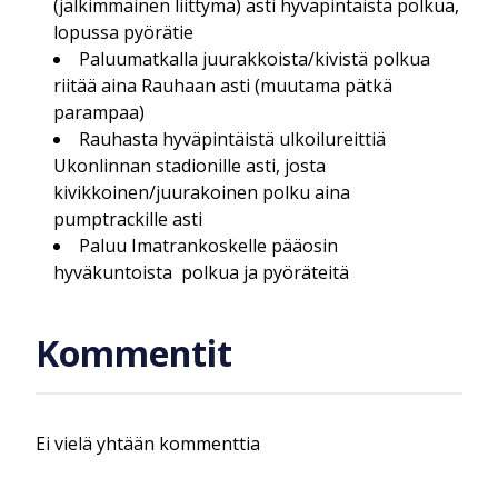
(jälkimmäinen liittymä) asti hyväpintaista polkua,
lopussa pyörätie
Paluumatkalla juurakkoista/kivistä polkua
riitää aina Rauhaan asti (muutama pätkä
parampaa)
Rauhasta hyväpintäistä ulkoilureittiä
Ukonlinnan stadionille asti, josta
kivikkoinen/juurakoinen polku aina
pumptrackille asti
Paluu Imatrankoskelle pääosin
hyväkuntoista polkua ja pyöräteitä
Kommentit
Ei vielä yhtään kommenttia