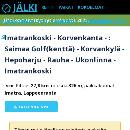
JÄLKI
REITIT
PAIKAT
KOKOELMAT
Jälki on päivittynnyt elokuussa 2026.
Lue tarkemmin
PAIKKAKUNNAT
ETSI
KOMMENTIT
RAJOITUKSET
Imatrankoski - Korvenkanta - :
KIRJAUDU SISÄÄN
Menu
Saimaa Golf(kenttä) - Korvankylä -
Hepoharju - Rauha - Ukonlinna -
Imatrankoski
Pituus
27,8 km
; nousua
326 m
; paikkakunnat:
MTB
Imatra, Lappeenranta
TALLENNA GPX
Tämän reitin lähellä on rajoitettuja alueita,