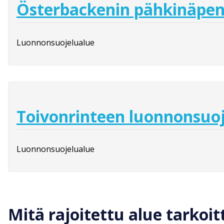
Österbackenin pähkinäpen
Luonnonsuojelualue
Toivonrinteen luonnonsuo
Luonnonsuojelualue
Mitä rajoitettu alue tarkoit