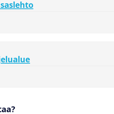
saslehto
jelualue
taa?