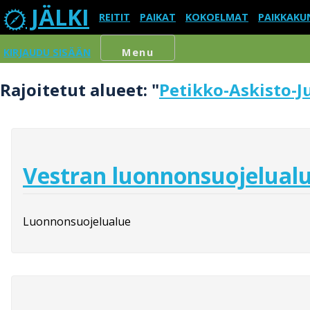
JÄLKI
REITIT
PAIKAT
KOKOELMAT
PAIKKAKU
KIRJAUDU SISÄÄN
Menu
Rajoitetut alueet: "
Petikko-Askisto-
Vestran luonnonsuojelual
Luonnonsuojelualue