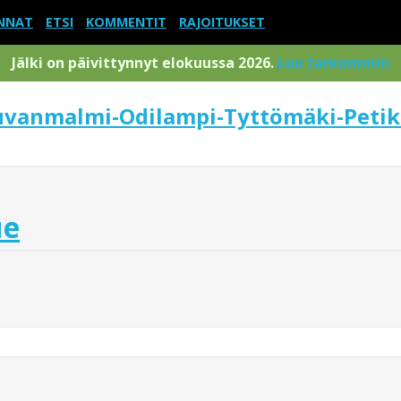
NNAT
ETSI
KOMMENTIT
RAJOITUKSET
Jälki on päivittynnyt elokuussa 2026.
Lue tarkemmin
Juvanmalmi-Odilampi-Tyttömäki-Peti
ue