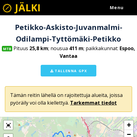
JÄLKI
Menu
Petikko-Askisto-Juvanmalmi-
Odilampi-Tyttömäki-Petikko
Pituus
25,8 km
; nousua
411 m
; paikkakunnat:
Espoo,
MTB
Vantaa
TALLENNA GPX
Tämän reitin lähellä on rajoitettuja alueita, joissa
pyöräily voi olla kiellettyä.
Tarkemmat tiedot
+
−