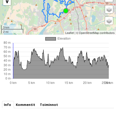
3 km
2 mi
Leaflet
| ©
OpenStreetMap
contributors
Info
Kommentit
Toiminnot