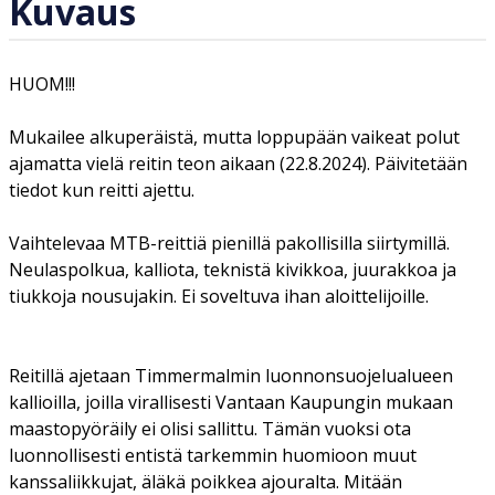
Kuvaus
HUOM!!!
Mukailee alkuperäistä, mutta loppupään vaikeat polut
ajamatta vielä reitin teon aikaan (22.8.2024). Päivitetään
tiedot kun reitti ajettu.
Vaihtelevaa MTB-reittiä pienillä pakollisilla siirtymillä.
Neulaspolkua, kalliota, teknistä kivikkoa, juurakkoa ja
tiukkoja nousujakin. Ei soveltuva ihan aloittelijoille.
Reitillä ajetaan Timmermalmin luonnonsuojelualueen
kallioilla, joilla virallisesti Vantaan Kaupungin mukaan
maastopyöräily ei olisi sallittu. Tämän vuoksi ota
luonnollisesti entistä tarkemmin huomioon muut
kanssaliikkujat, äläkä poikkea ajouralta. Mitään