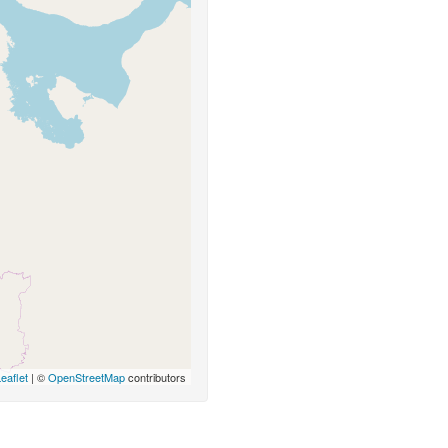
eaflet
| ©
OpenStreetMap
contributors