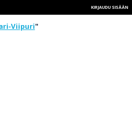
KIRJAUDU SISÄÄN
ri-Viipuri
"