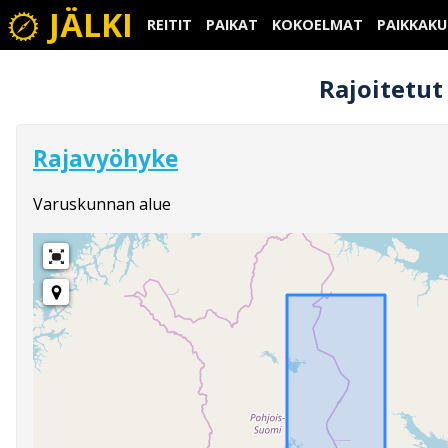
JÄLKI
REITIT
PAIKAT
KOKOELMAT
PAIKKAK
Rajoitetut 
Rajavyöhyke
Varuskunnan alue