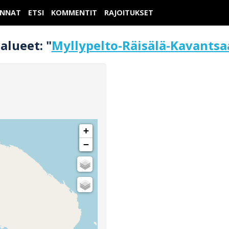
UNNAT
ETSI
KOMMENTIT
RAJOITUKSET
alueet: "
Myllypelto-Räisälä-Kavantsaa
+
−