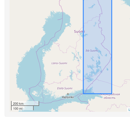
200 km
100 mi
L