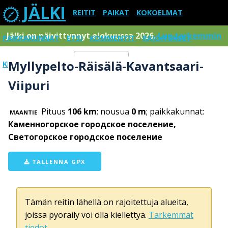
JÄLKI
REITIT
PAIKAT
KOKOELMAT
Jälki on päivittynnyt elokuussa 2026.
Lue tarkemmin
PAIKKAKUNNAT
ETSI
KOMMENTIT
RAJOITUKSET
Myllypelto-Räisälä-Kavantsaari-
KIRJAUDU SISÄÄN
Menu
Viipuri
Pituus
106 km
; nousua
0 m
; paikkakunnat:
MAANTIE
Каменногорское городское поселение,
Светогорское городское поселение
TALLENNA GPX
Tämän reitin lähellä on rajoitettuja alueita,
joissa pyöräily voi olla kiellettyä.
Tarkemmat
tiedot