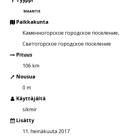
MAANTIE
Paikkakunta
Каменногорское городское поселение,
Светогорское городское поселение
Pituus
106 km
Nousua
0 m
Käyttäjältä
sikmir
Lisätty
11. heinäkuuta 2017