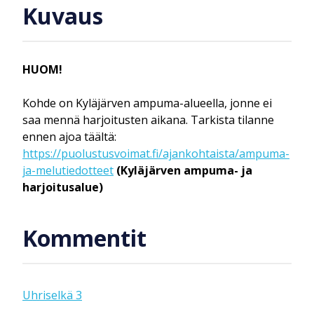
Kuvaus
HUOM!
Kohde on Kyläjärven ampuma-alueella, jonne ei
saa mennä harjoitusten aikana. Tarkista tilanne
ennen ajoa täältä:
https://puolustusvoimat.fi/ajankohtaista/ampuma-
ja-melutiedotteet
(Kyläjärven ampuma- ja
harjoitusalue)
Kommentit
Uhriselkä 3