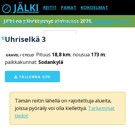
JÄLKI
REITIT
PAIKAT
KOKOELMAT
Jälki on päivittynnyt elokuussa 2026.
Lue tarkemmin
PAIKKAKUNNAT
ETSI
KOMMENTIT
RAJOITUKSET
Uhriselkä 3
KIRJAUDU SISÄÄN
Menu
Pituus
18,8 km
; nousua
173 m
;
GRAVEL / CYCLO
paikkakunnat:
Sodankylä
TALLENNA GPX
Tämän reitin lähellä on rajoitettuja alueita,
joissa pyöräily voi olla kiellettyä.
Tarkemmat
tiedot