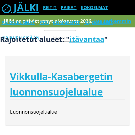
JÄLKI
REITIT
PAIKAT
KOKOELMAT
Jälki on päivittynnyt elokuussa 2026.
Lue tarkemmin
PAIKKAKUNNAT
ETSI
KOMMENTIT
RAJOITUKSET
Rajoitetut alueet: "
itävantaa
"
KIRJAUDU SISÄÄN
Menu
Vikkulla-Kasabergetin
luonnonsuojelualue
Luonnonsuojelualue