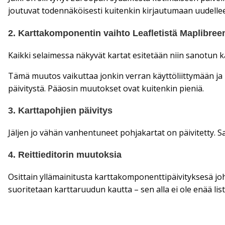
joutuvat todennäköisesti kuitenkin kirjautumaan uudellee
2. Karttakomponentin vaihto Leafletistä Maplibree
Kaikki selaimessa näkyvät kartat esitetään niin sanotun k
Tämä muutos vaikuttaa jonkin verran käyttöliittymään ja u
päivitystä. Pääosin muutokset ovat kuitenkin pieniä.
3. Karttapohjien päivitys
Jäljen jo vähän vanhentuneet pohjakartat on päivitetty
4. Reittieditorin muutoksia
Osittain yllämainitusta karttakomponenttipäivityksesä jo
suoritetaan karttaruudun kautta – sen alla ei ole enää li