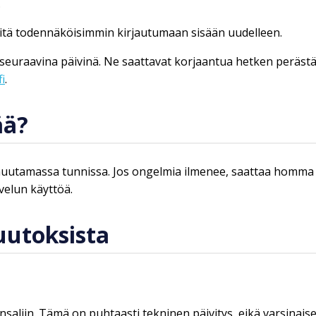
.
 mitä todennäköisimmin kirjautumaan sisään uudelleen.
tä seuraavina päivinä. Ne saattavat korjaantua hetken peräs
i
.
ää?
uutamassa tunnissa. Jos ongelmia ilmenee, saattaa homma v
velun käyttöä.
uutoksista
saliin. Tämä on puhtaasti tekninen päivitys, eikä varsinaise