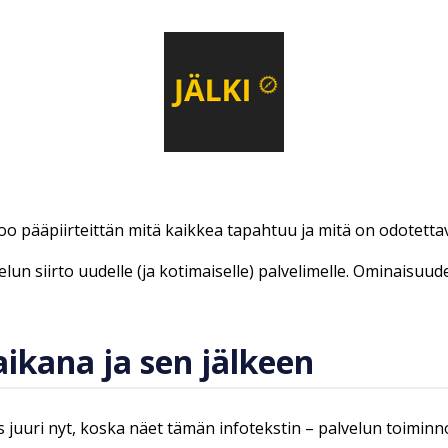
too pääpiirteittän mitä kaikkea tapahtuu ja mitä on odotetta
lun siirto uudelle (ja kotimaiselle) palvelimelle. Ominaisuud
ikana ja sen jälkeen
 juuri nyt, koska näet tämän infotekstin – palvelun toiminn