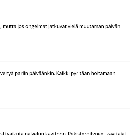
tä, mutta jos ongelmat jatkuvat vielä muutaman päivän
enyä pariin päiväänkin. Kaikki pyritään hoitamaan
sti vaikuta palvelun käyttöön. Rekisteröityneet käyttäjät