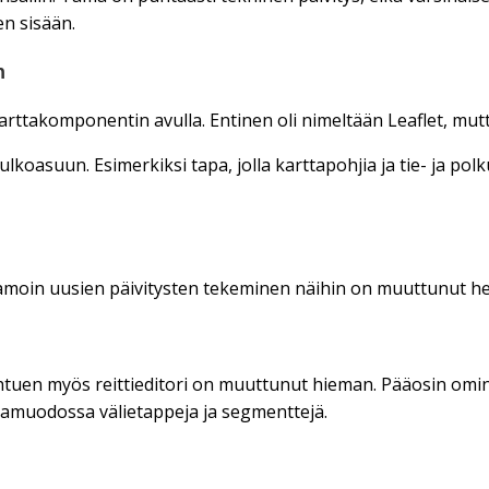
n sisään.
n
arttakomponentin avulla. Entinen oli nimeltään Leaflet, mut
lkoasuun. Esimerkiksi tapa, jolla karttapohjia ja tie- ja po
. Samoin uusien päivitysten tekeminen näihin on muuttunut
htuen myös reittieditori on muuttunut hieman. Pääosin omin
stamuodossa välietappeja ja segmenttejä.