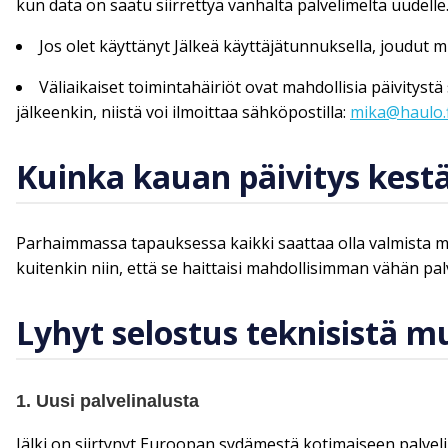
kun data on saatu siirrettyä vanhalta palvelimelta uudelle
Jos olet käyttänyt Jälkeä käyttäjätunnuksella, joudut
Väliaikaiset toimintahäiriöt ovat mahdollisia päivitys
jälkeenkin, niistä voi ilmoittaa sähköpostilla:
mika@haulo.f
Kuinka kauan päivitys kest
Parhaimmassa tapauksessa kaikki saattaa olla valmista m
kuitenkin niin, että se haittaisi mahdollisimman vähän pal
Lyhyt selostus teknisistä m
1. Uusi palvelinalusta
Jälki on siirtynyt Euroopan sydämestä kotimaiseen palvelin