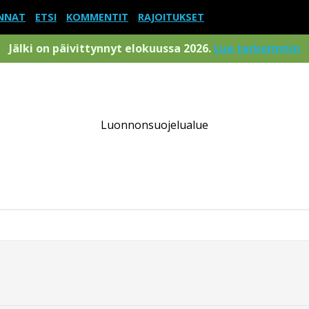
NNAT
ETSI
KOMMENTIT
RAJOITUKSET
Jälki on päivittynnyt elokuussa 2026.
Lue tarkemmin
Luonnonsuojelualue