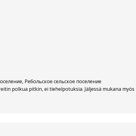
 поселение, Ребольское сельское поселение
eitin polkua pitkin, ei tiehelpotuksia. Jäljessä mukana myö