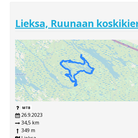
Lieksa, Ruunaan koskikie
MTB
26.9.2023
34,5 km
349 m