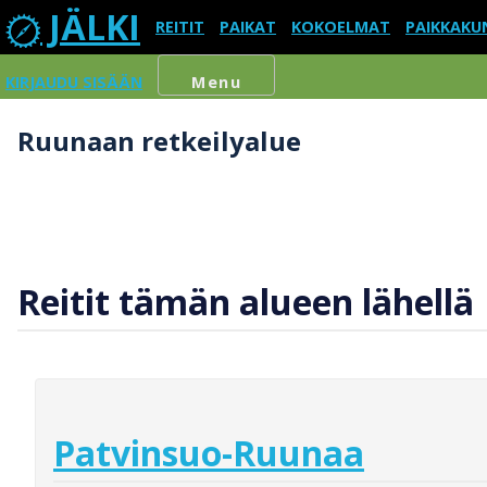
JÄLKI
REITIT
PAIKAT
KOKOELMAT
PAIKKAKU
KIRJAUDU SISÄÄN
Menu
Ruunaan retkeilyalue
Reitit tämän alueen lähellä
Patvinsuo-Ruunaa