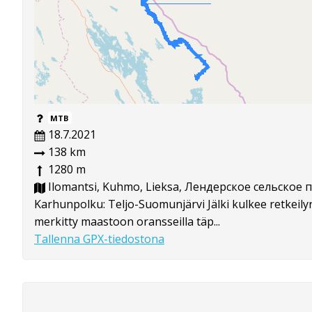
MTB
18.7.2021
138 km
1280 m
Ilomantsi, Kuhmo, Lieksa, Лендерское сельское
Karhunpolku: Teljo-Suomunjärvi Jälki kulkee retkeilyr
merkitty maastoon oransseilla täp...
Tallenna GPX-tiedostona