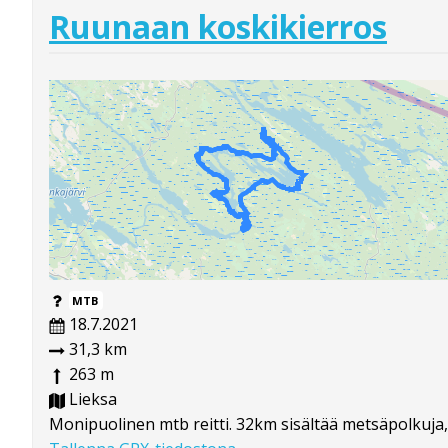
Ruunaan koskikierros
MTB
18.7.2021
31,3 km
263 m
Lieksa
Monipuolinen mtb reitti. 32km sisältää metsäpolkuja, 