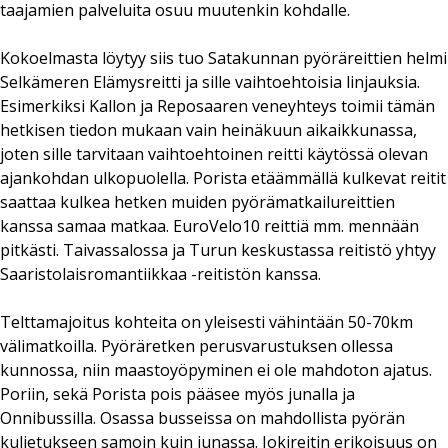
taajamien palveluita osuu muutenkin kohdalle.
Kokoelmasta löytyy siis tuo Satakunnan pyöräreittien helmi
Selkämeren Elämysreitti ja sille vaihtoehtoisia linjauksia.
Esimerkiksi Kallon ja Reposaaren veneyhteys toimii tämän
hetkisen tiedon mukaan vain heinäkuun aikaikkunassa,
joten sille tarvitaan vaihtoehtoinen reitti käytössä olevan
ajankohdan ulkopuolella. Porista etäämmällä kulkevat reitit
saattaa kulkea hetken muiden pyörämatkailureittien
kanssa samaa matkaa. EuroVelo10 reittiä mm. mennään
pitkästi. Taivassalossa ja Turun keskustassa reitistö yhtyy
Saaristolaisromantiikkaa -reitistön kanssa.
Telttamajoitus kohteita on yleisesti vähintään 50-70km
välimatkoilla. Pyöräretken perusvarustuksen ollessa
kunnossa, niin maastoyöpyminen ei ole mahdoton ajatus.
Poriin, sekä Porista pois pääsee myös junalla ja
Onnibussilla. Osassa busseissa on mahdollista pyörän
kuljetukseen samoin kuin junassa. Jokireitin erikoisuus on