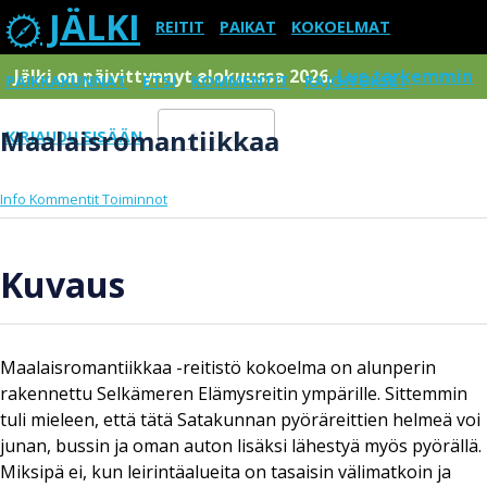
JÄLKI
REITIT
PAIKAT
KOKOELMAT
Jälki on päivittynnyt elokuussa 2026.
Lue tarkemmin
PAIKKAKUNNAT
ETSI
KOMMENTIT
RAJOITUKSET
Maalaisromantiikkaa
KIRJAUDU SISÄÄN
Menu
Info
Kommentit
Toiminnot
Kuvaus
Maalaisromantiikkaa -reitistö kokoelma on alunperin
rakennettu Selkämeren Elämysreitin ympärille. Sittemmin
tuli mieleen, että tätä Satakunnan pyöräreittien helmeä voi
junan, bussin ja oman auton lisäksi lähestyä myös pyörällä.
Miksipä ei, kun leirintäalueita on tasaisin välimatkoin ja