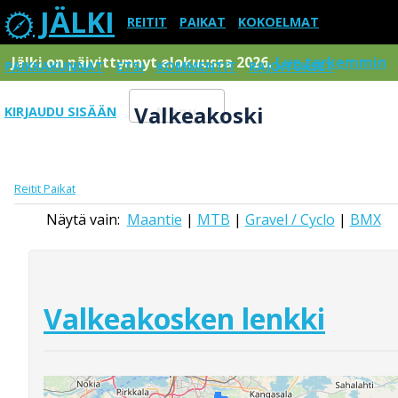
JÄLKI
REITIT
PAIKAT
KOKOELMAT
Jälki on päivittynnyt elokuussa 2026.
Lue tarkemmin
PAIKKAKUNNAT
ETSI
KOMMENTIT
RAJOITUKSET
Valkeakoski
KIRJAUDU SISÄÄN
Menu
Reitit
Paikat
Näytä vain:
Maantie
|
MTB
|
Gravel / Cyclo
|
BMX
Valkeakosken lenkki