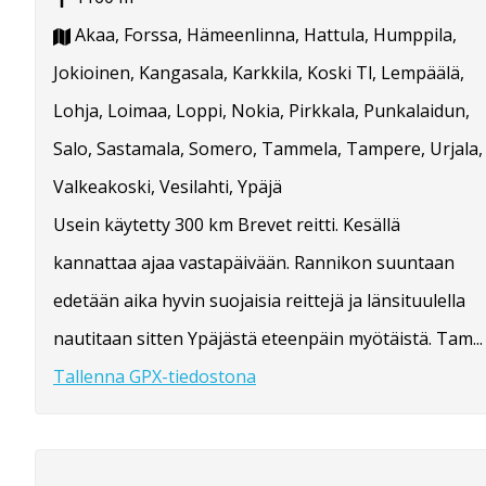
Akaa, Forssa, Hämeenlinna, Hattula, Humppila,
Jokioinen, Kangasala, Karkkila, Koski Tl, Lempäälä,
Lohja, Loimaa, Loppi, Nokia, Pirkkala, Punkalaidun,
Salo, Sastamala, Somero, Tammela, Tampere, Urjala,
Valkeakoski, Vesilahti, Ypäjä
Usein käytetty 300 km Brevet reitti. Kesällä
kannattaa ajaa vastapäivään. Rannikon suuntaan
edetään aika hyvin suojaisia reittejä ja länsituulella
nautitaan sitten Ypäjästä eteenpäin myötäistä. Tam...
Tallenna GPX-tiedostona