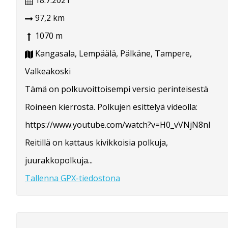
18.7.2021
97,2 km
1070 m
Kangasala, Lempäälä, Pälkäne, Tampere,
Valkeakoski
Tämä on polkuvoittoisempi versio perinteisestä
Roineen kierrosta. Polkujen esittelyä videolla:
https://www.youtube.com/watch?v=H0_vVNjN8nI
Reitillä on kattaus kivikkoisia polkuja,
juurakkopolkuja...
Tallenna GPX-tiedostona