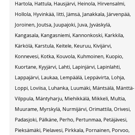
Hartola, Hattula, Hausjärvi, Heinola, Hirvensalmi,
Hollola, Hyvinkää, Iitti, Jämsä, Janakkala, Järvenpää,
Joroinen, Joutsa, Juupajoki, Juva, Jyväskylä,
Kangasala, Kangasniemi, Kannonkoski, Karkkila,
Kärkölä, Karstula, Keitele, Keuruu, Kivijärvi,
Konnevesi, Kotka, Kouvola, Kuhmoinen, Kuopio,
Kuortane, Kyyjärvi, Lahti, Lapinjärvi, Lapinlahti,
Lappajärvi, Laukaa, Lempäälä, Leppävirta, Lohja,
Loppi, Loviisa, Luhanka, Luumäki, Mäntsälä, Mänttä-
Vilppula, Mäntyharju, Miehikkälä, Mikkeli, Multia,
Muurame, Myrskylä, Nurmijärvi, Orimattila, Orivesi,
Padasjoki, Pälkäne, Perho, Pertunmaa, Petäjävesi,
Pieksämäki, Pielavesi, Pirkkala, Pornainen, Porvoo,