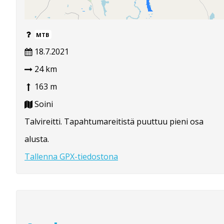
MTB
18.7.2021
24 km
163 m
Soini
Talvireitti. Tapahtumareitistä puuttuu pieni osa
alusta.
Tallenna GPX-tiedostona