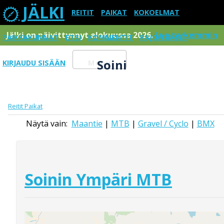
JÄLKI
REITIT
PAIKAT
KOKOELMAT
Jälki on päivittynnyt elokuussa 2026.
Lue tarkemmin
PAIKKAKUNNAT
ETSI
KOMMENTIT
RAJOITUKSET
Soini
KIRJAUDU SISÄÄN
Menu
Reitit
Paikat
Näytä vain:
Maantie
|
MTB
|
Gravel / Cyclo
|
BMX
Soinin Ympäri MTB