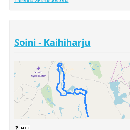
Tallenna GPX-tiedostona
Soini - Kaihiharju
MTB