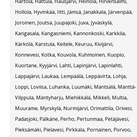
Hartola, Hattula, Hausjärvi, Heinola, Hirvensalmi,
Hollola, Hyvinkää, Iitti, Jämsä, Janakkala, Järvenpää,
Joroinen, Joutsa, Juupajoki, Juva, Jyväskylä,
Kangasala, Kangasniemi, Kannonkoski, Karkkila,
Kärkölä, Karstula, Keitele, Keuruu, Kivijärvi,
Konnevesi, Kotka, Kouvola, Kuhmoinen, Kuopio,
Kuortane, Kyyjärvi, Lahti, Lapinjärvi, Lapinlahti,
Lappajärvi, Laukaa, Lempäälä, Leppävirta, Lohja,
Loppi, Loviisa, Luhanka, Luumäki, Mäntsälä, Mänttä-
Vilppula, Mäntyharju, Miehikkälä, Mikkeli, Multia,
Muurame, Myrskylä, Nurmijärvi, Orimattila, Orivesi,
Padasjoki, Pälkäne, Perho, Pertunmaa, Petäjävesi,
Pieksämäki, Pielavesi, Pirkkala, Pornainen, Porvoo,