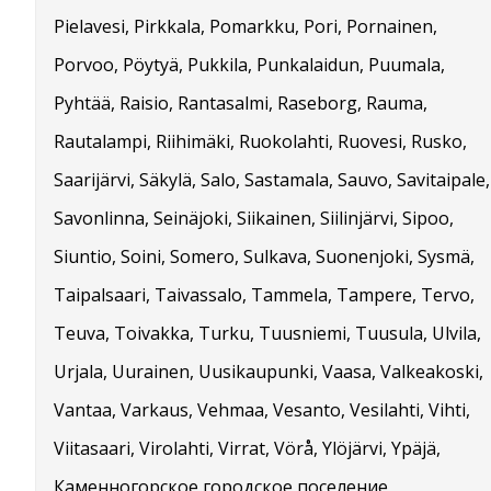
Pielavesi, Pirkkala, Pomarkku, Pori, Pornainen,
Porvoo, Pöytyä, Pukkila, Punkalaidun, Puumala,
Pyhtää, Raisio, Rantasalmi, Raseborg, Rauma,
Rautalampi, Riihimäki, Ruokolahti, Ruovesi, Rusko,
Saarijärvi, Säkylä, Salo, Sastamala, Sauvo, Savitaipale,
Savonlinna, Seinäjoki, Siikainen, Siilinjärvi, Sipoo,
Siuntio, Soini, Somero, Sulkava, Suonenjoki, Sysmä,
Taipalsaari, Taivassalo, Tammela, Tampere, Tervo,
Teuva, Toivakka, Turku, Tuusniemi, Tuusula, Ulvila,
Urjala, Uurainen, Uusikaupunki, Vaasa, Valkeakoski,
Vantaa, Varkaus, Vehmaa, Vesanto, Vesilahti, Vihti,
Viitasaari, Virolahti, Virrat, Vörå, Ylöjärvi, Ypäjä,
Каменногорское городское поселение,