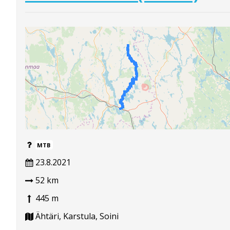
MTB
23.8.2021
52 km
445 m
Ähtäri, Karstula, Soini