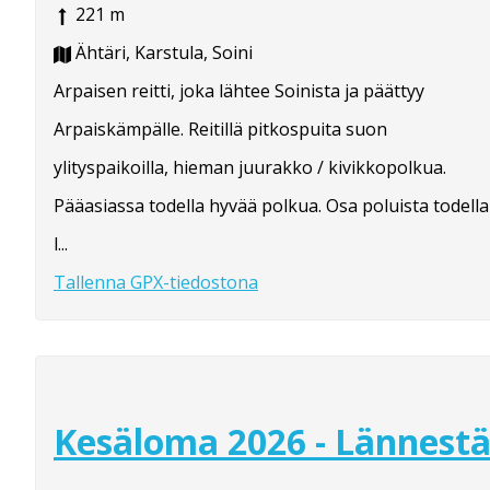
221 m
Ähtäri, Karstula, Soini
Arpaisen reitti, joka lähtee Soinista ja päättyy
Arpaiskämpälle. Reitillä pitkospuita suon
ylityspaikoilla, hieman juurakko / kivikkopolkua.
Pääasiassa todella hyvää polkua. Osa poluista todella
l...
Tallenna GPX-tiedostona
Kesäloma 2026 - Lännest