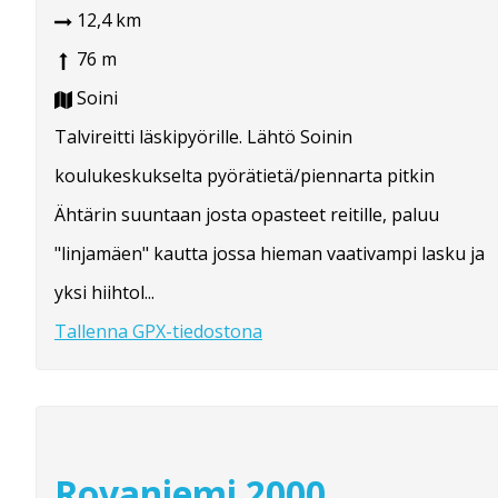
12,4 km
76 m
Soini
Talvireitti läskipyörille. Lähtö Soinin
koulukeskukselta pyörätietä/piennarta pitkin
Ähtärin suuntaan josta opasteet reitille, paluu
"linjamäen" kautta jossa hieman vaativampi lasku ja
yksi hiihtol...
Tallenna GPX-tiedostona
Rovaniemi 2000