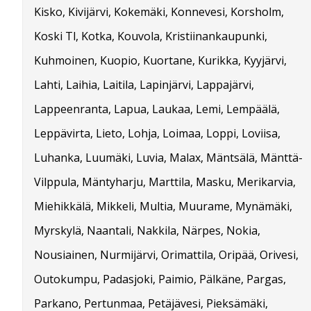
Kisko, Kivijärvi, Kokemäki, Konnevesi, Korsholm,
Koski Tl, Kotka, Kouvola, Kristiinankaupunki,
Kuhmoinen, Kuopio, Kuortane, Kurikka, Kyyjärvi,
Lahti, Laihia, Laitila, Lapinjärvi, Lappajärvi,
Lappeenranta, Lapua, Laukaa, Lemi, Lempäälä,
Leppävirta, Lieto, Lohja, Loimaa, Loppi, Loviisa,
Luhanka, Luumäki, Luvia, Malax, Mäntsälä, Mänttä-
Vilppula, Mäntyharju, Marttila, Masku, Merikarvia,
Miehikkälä, Mikkeli, Multia, Muurame, Mynämäki,
Myrskylä, Naantali, Nakkila, Närpes, Nokia,
Nousiainen, Nurmijärvi, Orimattila, Oripää, Orivesi,
Outokumpu, Padasjoki, Paimio, Pälkäne, Pargas,
Parkano, Pertunmaa, Petäjävesi, Pieksämäki,