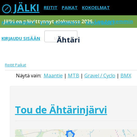
JÄLKI
REITIT
PAIKAT
KOKOELMAT
Jälki on päivittynnyt elokuussa 2026.
Lue tarkemmin
PAIKKAKUNNAT
ETSI
KOMMENTIT
RAJOITUKSET
Ähtäri
KIRJAUDU SISÄÄN
Menu
Reitit
Paikat
Näytä vain:
Maantie
|
MTB
|
Gravel / Cyclo
|
BMX
Tou de Ähtärinjärvi