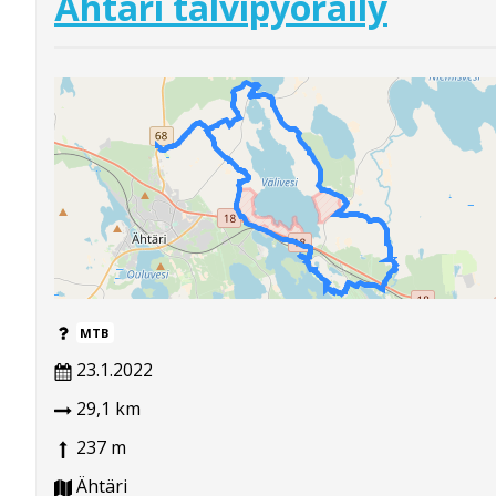
Ähtäri talvipyöräily
MTB
23.1.2022
29,1 km
237 m
Ähtäri