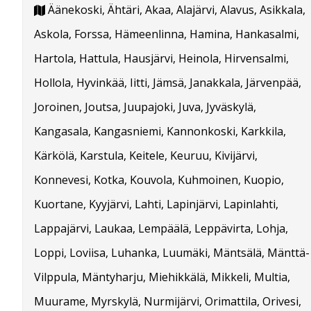
Äänekoski, Ähtäri, Akaa, Alajärvi, Alavus, Asikkala,
Askola, Forssa, Hämeenlinna, Hamina, Hankasalmi,
Hartola, Hattula, Hausjärvi, Heinola, Hirvensalmi,
Hollola, Hyvinkää, Iitti, Jämsä, Janakkala, Järvenpää,
Joroinen, Joutsa, Juupajoki, Juva, Jyväskylä,
Kangasala, Kangasniemi, Kannonkoski, Karkkila,
Kärkölä, Karstula, Keitele, Keuruu, Kivijärvi,
Konnevesi, Kotka, Kouvola, Kuhmoinen, Kuopio,
Kuortane, Kyyjärvi, Lahti, Lapinjärvi, Lapinlahti,
Lappajärvi, Laukaa, Lempäälä, Leppävirta, Lohja,
Loppi, Loviisa, Luhanka, Luumäki, Mäntsälä, Mänttä-
Vilppula, Mäntyharju, Miehikkälä, Mikkeli, Multia,
Muurame, Myrskylä, Nurmijärvi, Orimattila, Orivesi,