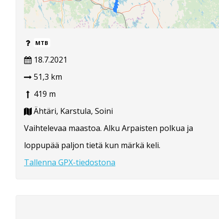
MTB
18.7.2021
51,3 km
419 m
Ähtäri, Karstula, Soini
Vaihtelevaa maastoa. Alku Arpaisten polkua ja
loppupää paljon tietä kun märkä keli.
Tallenna GPX-tiedostona