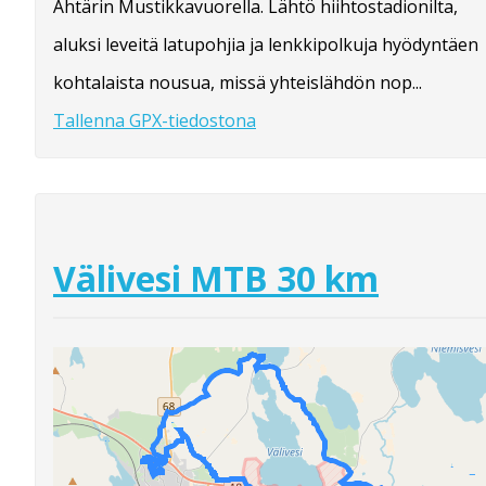
Ähtärin Mustikkavuorella. Lähtö hiihtostadionilta,
aluksi leveitä latupohjia ja lenkkipolkuja hyödyntäen
kohtalaista nousua, missä yhteislähdön nop...
Tallenna GPX-tiedostona
Välivesi MTB 30 km