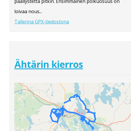
päällystettä pitkin. Ensimmäinen polkuosuus on
loivaa nous...
Tallenna GPX-tiedostona
Ähtärin kierros