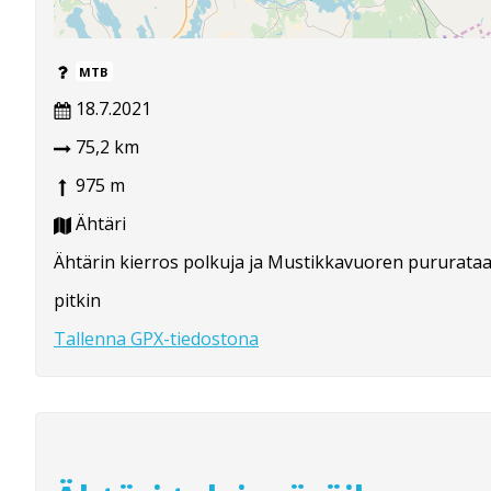
MTB
18.7.2021
75,2 km
975 m
Ähtäri
Ähtärin kierros polkuja ja Mustikkavuoren pururata
pitkin
Tallenna GPX-tiedostona