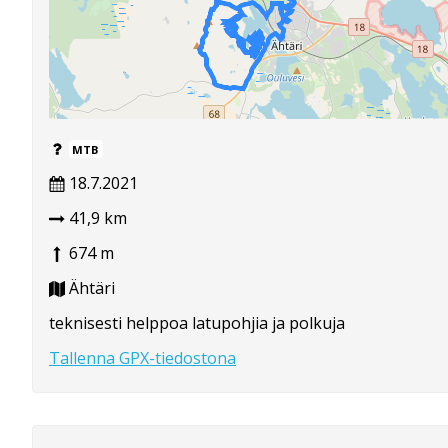
MTB
18.7.2021
41,9 km
674 m
Ähtäri
teknisesti helppoa latupohjia ja polkuja
Tallenna GPX-tiedostona