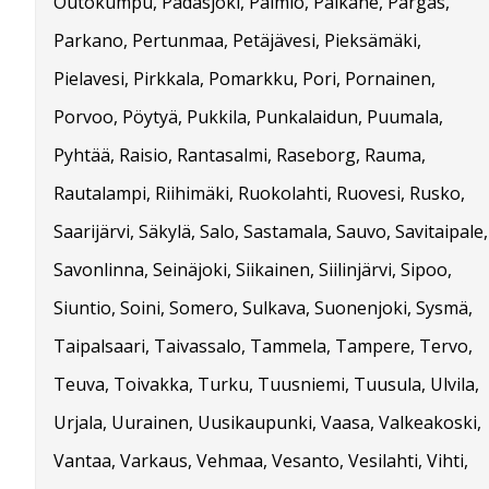
Outokumpu, Padasjoki, Paimio, Pälkäne, Pargas,
Parkano, Pertunmaa, Petäjävesi, Pieksämäki,
Pielavesi, Pirkkala, Pomarkku, Pori, Pornainen,
Porvoo, Pöytyä, Pukkila, Punkalaidun, Puumala,
Pyhtää, Raisio, Rantasalmi, Raseborg, Rauma,
Rautalampi, Riihimäki, Ruokolahti, Ruovesi, Rusko,
Saarijärvi, Säkylä, Salo, Sastamala, Sauvo, Savitaipale,
Savonlinna, Seinäjoki, Siikainen, Siilinjärvi, Sipoo,
Siuntio, Soini, Somero, Sulkava, Suonenjoki, Sysmä,
Taipalsaari, Taivassalo, Tammela, Tampere, Tervo,
Teuva, Toivakka, Turku, Tuusniemi, Tuusula, Ulvila,
Urjala, Uurainen, Uusikaupunki, Vaasa, Valkeakoski,
Vantaa, Varkaus, Vehmaa, Vesanto, Vesilahti, Vihti,