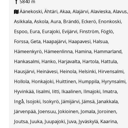
5840 m
Äänekoski, Ähtäri, Akaa, Alajärvi, Alavieska, Alavus,
Asikkala, Askola, Aura, Brändö, Eckerö, Enonkoski,
Espoo, Eura, Eurajoki, Evijärvi, Finström, Föglö,
Forssa, Geta, Haapajärvi, Haapavesi, Halsua,
Hämeenkyrö, Hämeenlinna, Hamina, Hammarland,
Hankasalmi, Hanko, Harjavalta, Hartola, Hattula,
Hausjärvi, Heinävesi, Heinola, Helsinki, Hirvensalmi,
Hollola, Honkajoki, Huittinen, Humppila, Hyrynsalmi,
Hyvinkää, Iisalmi, Iitti, Ikaalinen, Ilmajoki, Imatra,
Ingå, Isojoki, Isokyrö, Jämijärvi, Jämsä, Janakkala,
Järvenpää, Joensuu, Jokioinen, Jomala, Joroinen,
Joutsa, Juuka, Juupajoki, Juva, Jyväskylä, Kaarina,