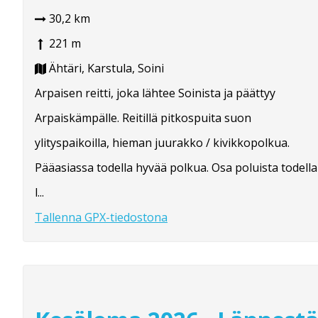
30,2 km
221 m
Ähtäri, Karstula, Soini
Arpaisen reitti, joka lähtee Soinista ja päättyy
Arpaiskämpälle. Reitillä pitkospuita suon
ylityspaikoilla, hieman juurakko / kivikkopolkua.
Pääasiassa todella hyvää polkua. Osa poluista todella
l...
Tallenna GPX-tiedostona