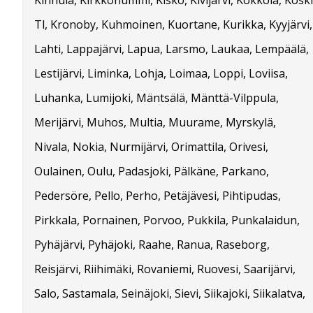
Kinnula, Kirkkonummi, Kisko, Kivijärvi, Kokkola, Koski
Tl, Kronoby, Kuhmoinen, Kuortane, Kurikka, Kyyjärvi,
Lahti, Lappajärvi, Lapua, Larsmo, Laukaa, Lempäälä,
Lestijärvi, Liminka, Lohja, Loimaa, Loppi, Loviisa,
Luhanka, Lumijoki, Mäntsälä, Mänttä-Vilppula,
Merijärvi, Muhos, Multia, Muurame, Myrskylä,
Nivala, Nokia, Nurmijärvi, Orimattila, Orivesi,
Oulainen, Oulu, Padasjoki, Pälkäne, Parkano,
Pedersöre, Pello, Perho, Petäjävesi, Pihtipudas,
Pirkkala, Pornainen, Porvoo, Pukkila, Punkalaidun,
Pyhäjärvi, Pyhäjoki, Raahe, Ranua, Raseborg,
Reisjärvi, Riihimäki, Rovaniemi, Ruovesi, Saarijärvi,
Salo, Sastamala, Seinäjoki, Sievi, Siikajoki, Siikalatva,