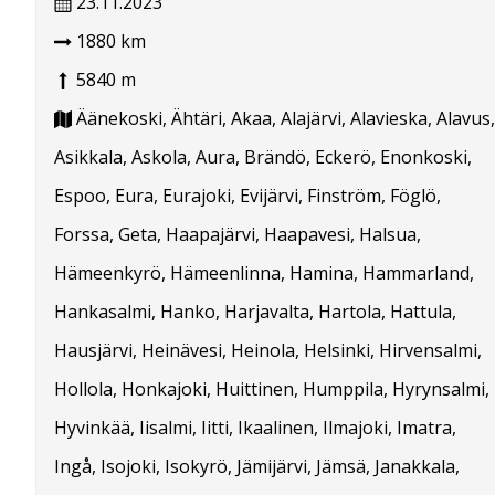
23.11.2023
1880 km
5840 m
Äänekoski, Ähtäri, Akaa, Alajärvi, Alavieska, Alavus,
Asikkala, Askola, Aura, Brändö, Eckerö, Enonkoski,
Espoo, Eura, Eurajoki, Evijärvi, Finström, Föglö,
Forssa, Geta, Haapajärvi, Haapavesi, Halsua,
Hämeenkyrö, Hämeenlinna, Hamina, Hammarland,
Hankasalmi, Hanko, Harjavalta, Hartola, Hattula,
Hausjärvi, Heinävesi, Heinola, Helsinki, Hirvensalmi,
Hollola, Honkajoki, Huittinen, Humppila, Hyrynsalmi,
Hyvinkää, Iisalmi, Iitti, Ikaalinen, Ilmajoki, Imatra,
Ingå, Isojoki, Isokyrö, Jämijärvi, Jämsä, Janakkala,