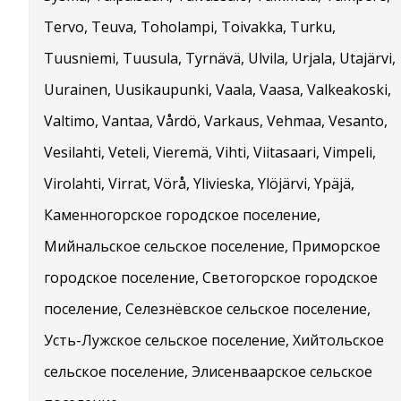
Tervo, Teuva, Toholampi, Toivakka, Turku,
Tuusniemi, Tuusula, Tyrnävä, Ulvila, Urjala, Utajärvi,
Uurainen, Uusikaupunki, Vaala, Vaasa, Valkeakoski,
Valtimo, Vantaa, Vårdö, Varkaus, Vehmaa, Vesanto,
Vesilahti, Veteli, Vieremä, Vihti, Viitasaari, Vimpeli,
Virolahti, Virrat, Vörå, Ylivieska, Ylöjärvi, Ypäjä,
Каменногорское городское поселение,
Мийнальское сельское поселение, Приморское
городское поселение, Светогорское городское
поселение, Селезнёвское сельское поселение,
Усть-Лужское сельское поселение, Хийтольское
сельское поселение, Элисенваарское сельское