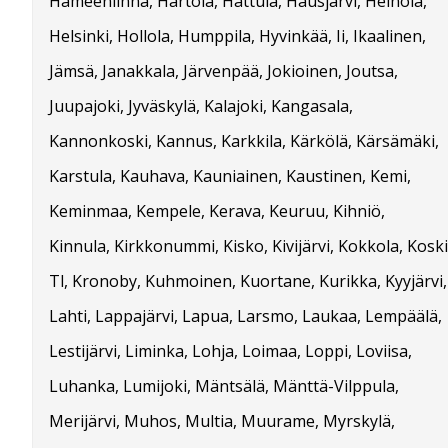
Hämeenlinna, Hartola, Hattula, Hausjärvi, Heinola,
Helsinki, Hollola, Humppila, Hyvinkää, Ii, Ikaalinen,
Jämsä, Janakkala, Järvenpää, Jokioinen, Joutsa,
Juupajoki, Jyväskylä, Kalajoki, Kangasala,
Kannonkoski, Kannus, Karkkila, Kärkölä, Kärsämäki,
Karstula, Kauhava, Kauniainen, Kaustinen, Kemi,
Keminmaa, Kempele, Kerava, Keuruu, Kihniö,
Kinnula, Kirkkonummi, Kisko, Kivijärvi, Kokkola, Koski
Tl, Kronoby, Kuhmoinen, Kuortane, Kurikka, Kyyjärvi,
Lahti, Lappajärvi, Lapua, Larsmo, Laukaa, Lempäälä,
Lestijärvi, Liminka, Lohja, Loimaa, Loppi, Loviisa,
Luhanka, Lumijoki, Mäntsälä, Mänttä-Vilppula,
Merijärvi, Muhos, Multia, Muurame, Myrskylä,