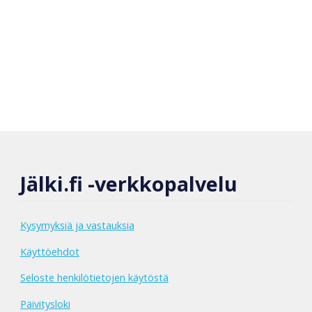
Jälki.fi -verkkopalvelu
Kysymyksiä ja vastauksia
Käyttöehdot
Seloste henkilötietojen käytöstä
Päivitysloki