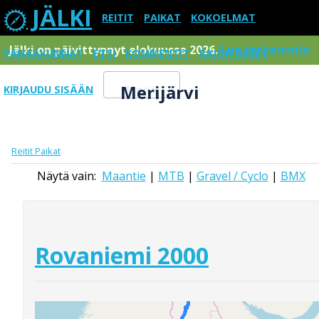
JÄLKI
REITIT
PAIKAT
KOKOELMAT
Jälki on päivittynnyt elokuussa 2026.
Lue tarkemmin
PAIKKAKUNNAT
ETSI
KOMMENTIT
RAJOITUKSET
Merijärvi
KIRJAUDU SISÄÄN
Menu
Reitit
Paikat
Näytä vain:
Maantie
|
MTB
|
Gravel / Cyclo
|
BMX
Rovaniemi 2000