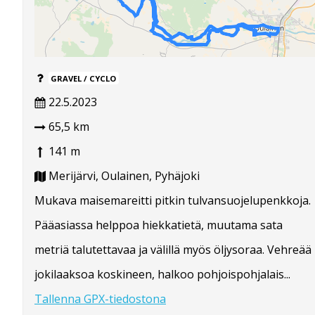
GRAVEL / CYCLO
22.5.2023
65,5 km
141 m
Merijärvi, Oulainen, Pyhäjoki
Mukava maisemareitti pitkin tulvansuojelupenkkoja.
Pääasiassa helppoa hiekkatietä, muutama sata
metriä talutettavaa ja välillä myös öljysoraa. Vehreää
jokilaaksoa koskineen, halkoo pohjoispohjalais...
Tallenna GPX-tiedostona