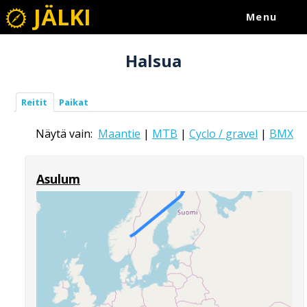
JÄLKI
Menu
Halsua
Reitit
Paikat
Näytä vain:
Maantie
|
MTB
|
Cyclo / gravel
|
BMX
Asulum