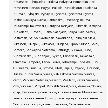
Pietarsaari, Pihtipudas, Pirkkala, Polvijärvi, Pomarkku, Pori,
Pornainen, Porvoo, Pöytyä, Pukkila, Punkalaidun, Puolanka,
Puumala, Pyhäjärvi, Pyhäjoki, Pyhäntä, Pyhäranta, Pyhtää,
Raahe, Rääkkylä, Raisio, Rantasalmi, Raseborg, Rauma,
Rautalampi, Rautavaara, Rautjärvi, Reisjärvi, Riihimäki, Ristijärvi,
Ruokolahti, Ruovesi, Rusko, Saarijärvi, Säkylä, Salo, Saltvik,
Sastamala, Sauvo, Savitaipale, Savonlinna, Seinäjoki, Sievi,
Siikainen, Siikajoki, Siikalatva, Siilinjärvi, Sipoo, Siuntio, Soini,
Somero, Sonkajärvi, Sotkamo, Sottunga, Sulkava, Sund,
Suomussalmi, Suonenjoki, Sysmä, Taipalsaari, Taivassalo,
Tammela, Tampere, Tervo, Teuva, Toholampi, Toivakka, Turku,
Tuusniemi, Tuusula, Tyrnävä, Ulvila, Urjala, Utajärvi, Uurainen,
Uusikaupunki, Vaala, Vaasa, Valkeakoski, Valtimo, Vantaa,
Vårdö, Varkaus, Vehmaa, Vesanto, Vesilahti, Veteli, Vieremä,
Vihti, Viitasaari, Vimpeli, Virolahti, Virrat, Vörå, Ylivieska, Ylöjärvi,
Ypäjä, Каменногорское городское поселение, Мийнальское
сельское поселение, Приморское городское поселение,
Светогорское городское поселение, Селезнёвское