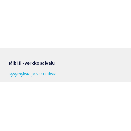
Jälki.fi -verkkopalvelu
Kysymyksiä ja vastauksia
Käyttöehdot
Seloste henkilötietojen käytöstä
Päivitysloki
Fillarifoorumin viestiketju