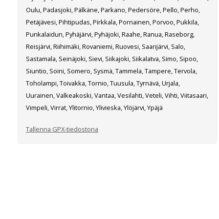
Oulu, Padasjoki, Pälkäne, Parkano, Pedersöre, Pello, Perho,
Petäjävesi, Pihtipudas, Pirkkala, Pornainen, Porvoo, Pukkila,
Punkalaidun, Pyhäjärvi, Pyhäjoki, Raahe, Ranua, Raseborg,
Reisjärvi, Riihimäki, Rovaniemi, Ruovesi, Saarijärvi, Salo,
Sastamala, Seinäjoki, Sievi, Siikajoki, Siikalatva, Simo, Sipoo,
Siuntio, Soini, Somero, Sysmä, Tammela, Tampere, Tervola,
Toholampi, Toivakka, Tornio, Tuusula, Tyrnävä, Urjala,
Uurainen, Valkeakoski, Vantaa, Vesilahti, Veteli, Vihti, Viitasaari,
Vimpeli, Virrat, Ylitornio, Ylivieska, Ylöjärvi, Ypäjä
Tallenna GPX-tiedostona