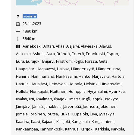
MAANTIE
23.11.2023
1880 km
5840 m
Äänekoski, Ähtäri, Akaa, Alajärvi, Alavieska, Alavus,
Asikkala, Askola, Aura, Brändö, Eckerö, Enonkoski, Espoo,
Eura, Eurajoki, Evijärvi, Finström, Föglö, Forssa, Geta,
Haapajärvi, Haapavesi, Halsua, Hämeenkyrö, Hämeenlinna,
Hamina, Hammarland, Hankasalmi, Hanko, Harjavalta, Hartola,
Hattula, Hausjärvi, Heinävesi, Heinola, Helsinki, Hirvensalmi,
Hollola, Honkajoki, Huittinen, Humppila, Hyrynsalmi, Hyvinkää,
Iisalmi, Iitti, Ikaalinen, Ilmajoki, Imatra, Ingå, Isojoki, Isokyrö,
Jämijärvi, Jämsä, Janakkala, Järvenpää, Joensuu, Jokioinen,
Jomala, Joroinen, Joutsa, Juuka, Juupajoki, Juva, Jyväskylä,
Kaarina, Kaavi, Kajaani, Kalajoki, Kangasala, Kangasniemi,
Kankaanpää, Kannonkoski, Kannus, Karijoki, Karkkila, Kärkölä,