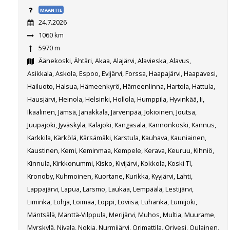
MAANTIE
24.7.2026
1060 km
5970 m
Äänekoski, Ähtäri, Akaa, Alajärvi, Alavieska, Alavus,
Asikkala, Askola, Espoo, Evijärvi, Forssa, Haapajärvi, Haapavesi,
Hailuoto, Halsua, Hämeenkyrö, Hämeenlinna, Hartola, Hattula,
Hausjärvi, Heinola, Helsinki, Hollola, Humppila, Hyvinkää, Ii,
Ikaalinen, Jämsä, Janakkala, Järvenpää, Jokioinen, Joutsa,
Juupajoki, Jyväskylä, Kalajoki, Kangasala, Kannonkoski, Kannus,
Karkkila, Kärkölä, Kärsämäki, Karstula, Kauhava, Kauniainen,
Kaustinen, Kemi, Keminmaa, Kempele, Kerava, Keuruu, Kihniö,
Kinnula, Kirkkonummi, Kisko, Kivijärvi, Kokkola, Koski Tl,
Kronoby, Kuhmoinen, Kuortane, Kurikka, Kyyjärvi, Lahti,
Lappajärvi, Lapua, Larsmo, Laukaa, Lempäälä, Lestijärvi,
Liminka, Lohja, Loimaa, Loppi, Loviisa, Luhanka, Lumijoki,
Mäntsälä, Mänttä-Vilppula, Merijärvi, Muhos, Multia, Muurame,
Myrskylä, Nivala, Nokia, Nurmijärvi, Orimattila, Orivesi, Oulainen,