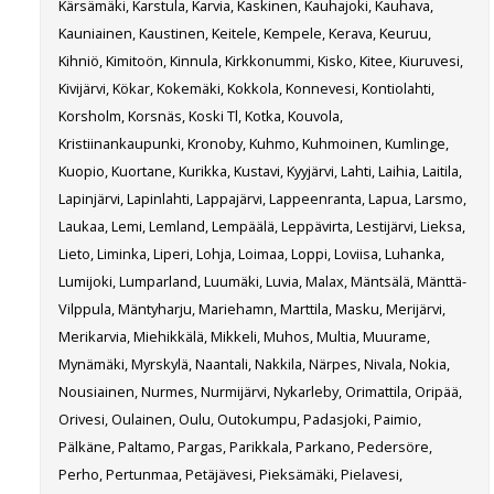
Kärsämäki, Karstula, Karvia, Kaskinen, Kauhajoki, Kauhava,
Kauniainen, Kaustinen, Keitele, Kempele, Kerava, Keuruu,
Kihniö, Kimitoön, Kinnula, Kirkkonummi, Kisko, Kitee, Kiuruvesi,
Kivijärvi, Kökar, Kokemäki, Kokkola, Konnevesi, Kontiolahti,
Korsholm, Korsnäs, Koski Tl, Kotka, Kouvola,
Kristiinankaupunki, Kronoby, Kuhmo, Kuhmoinen, Kumlinge,
Kuopio, Kuortane, Kurikka, Kustavi, Kyyjärvi, Lahti, Laihia, Laitila,
Lapinjärvi, Lapinlahti, Lappajärvi, Lappeenranta, Lapua, Larsmo,
Laukaa, Lemi, Lemland, Lempäälä, Leppävirta, Lestijärvi, Lieksa,
Lieto, Liminka, Liperi, Lohja, Loimaa, Loppi, Loviisa, Luhanka,
Lumijoki, Lumparland, Luumäki, Luvia, Malax, Mäntsälä, Mänttä-
Vilppula, Mäntyharju, Mariehamn, Marttila, Masku, Merijärvi,
Merikarvia, Miehikkälä, Mikkeli, Muhos, Multia, Muurame,
Mynämäki, Myrskylä, Naantali, Nakkila, Närpes, Nivala, Nokia,
Nousiainen, Nurmes, Nurmijärvi, Nykarleby, Orimattila, Oripää,
Orivesi, Oulainen, Oulu, Outokumpu, Padasjoki, Paimio,
Pälkäne, Paltamo, Pargas, Parikkala, Parkano, Pedersöre,
Perho, Pertunmaa, Petäjävesi, Pieksämäki, Pielavesi,