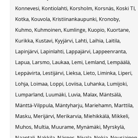
Konnevesi, Kontiolahti, Korsholm, Korsnäs, Koski Tl,
Kotka, Kouvola, Kristiinankaupunki, Kronoby,
Kuhmo, Kuhmoinen, Kumlinge, Kuopio, Kuortane,
Kurikka, Kustavi, Kyyjärvi, Lahti, Laihia, Laitila,
Lapinjärvi, Lapinlahti, Lappajärvi, Lappeenranta,
Lapua, Larsmo, Laukaa, Lemi, Lemland, Lempäälä,
Leppävirta, Lestijärvi, Lieksa, Lieto, Liminka, Liperi,
Lohja, Loimaa, Loppi, Loviisa, Luhanka, Lumijoki,
Lumparland, Luumäki, Luvia, Malax, Mäntsälä,
Mänttä-Vilppula, Mäntyharju, Mariehamn, Marttila,
Masku, Merijärvi, Merikarvia, Miehikkälä, Mikkeli,
Muhos, Multia, Muurame, Mynämäki, Myrskylä,
Naantali, Nakkila, Närpes, Nivala, Nokia, Nousiainen