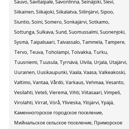
Sauvo, Savitaipale, Savonlinna, Seinäjoki, Sievi,
Siikainen, Siikajoki, Siikalatva, Siilinjärvi, Sipoo,
Siuntio, Soini, Somero, Sonkajärvi, Sotkamo,
Sottunga, Sulkava, Sund, Suomussalmi, Suonenjoki,
Sysmä, Taipalsaari, Taivassalo, Tammela, Tampere,
Tervo, Teuva, Toholampi, Toivakka, Turku,
Tuusniemi, Tuusula, Tyrnävä, Ulvila, Urjala, Utajärvi,
Uurainen, Uusikaupunki, Vaala, Vaasa, Valkeakoski,
Valtimo, Vantaa, Vårdö, Varkaus, Vehmaa, Vesanto,
Vesilahti, Veteli, Vieremä, Vihti, Viitasaari, Vimpeli,
Virolahti, Virrat, Vörå, Ylivieska, Ylöjärvi, Ypäjä,
Каменногорское городское поселение,
Мийнальское сельское поселение, Приморское