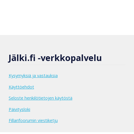
Jälki.fi -verkkopalvelu
Kysymyksiä ja vastauksia
Käyttöehdot
Seloste henkilötietojen käytöstä
Päivitysloki
Fillarifoorumin viestiketju