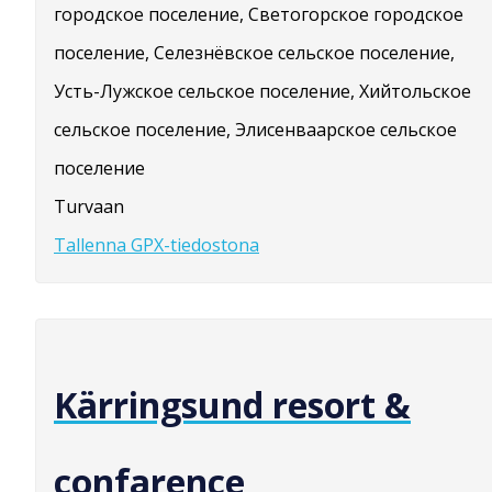
городское поселение, Светогорское городское
поселение, Селезнёвское сельское поселение,
Усть-Лужское сельское поселение, Хийтольское
сельское поселение, Элисенваарское сельское
поселение
Turvaan
Tallenna GPX-tiedostona
Kärringsund resort &
confarence