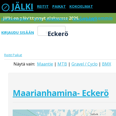
JÄLKI
REITIT
PAIKAT
KOKOELMAT
Jälki on päivittynnyt elokuussa 2026.
Lue tarkemmin
PAIKKAKUNNAT
ETSI
KOMMENTIT
RAJOITUKSET
Eckerö
KIRJAUDU SISÄÄN
Menu
Reitit
Paikat
Näytä vain:
Maantie
|
MTB
|
Gravel / Cyclo
|
BMX
Maarianhamina- Eckerö