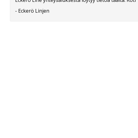
Eckerö Line yhteysaluksesta löytyy tietoa täältä: Koti
- Eckerö Linjen