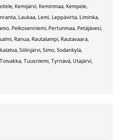
Keitele, Kemijärvi, Keminmaa, Kempele,
enranta, Laukaa, Lemi, Leppävirta, Liminka,
tamo, Pelkosenniemi, Pertunmaa, Petäjävesi,
asalmi, Ranua, Rautalampi, Rautavaara,
ikalatva, Siilinjärvi, Simo, Sodankylä,
Toivakka, Tuusniemi, Tyrnävä, Utajärvi,