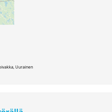
oivakka, Uurainen
örällä