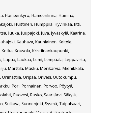
orssa, Hämeenkyrö, Hämeenlinna, Hamina,
kajoki, Huittinen, Humppila, Hyvinkää, Iitti,
tsa, Juuka, Juupajoki, Juva, Jyväskylä, Kaarina,
auhajoki, Kauhava, Kauniainen, Keitele,
, Kotka, Kouvola, Kristiinankaupunki,
ta, Lapua, Laukaa, Lemi, Lempäälä, Leppävirta,
rju, Marttila, Masku, Merikarvia, Miehikkälä,
 Orimattila, Oripää, Orivesi, Outokumpu,
arkku, Pori, Pornainen, Porvoo, Pöytyä,
ahti, Ruovesi, Rusko, Saarijärvi, Säkylä,
ero, Sulkava, Suonenjoki, Sysmä, Taipalsaari,
nen, Uusikaupunki, Vaasa, Valkeakoski,