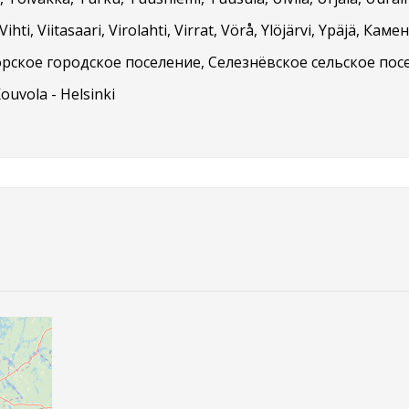
ihti, Viitasaari, Virolahti, Virrat, Vörå, Ylöjärvi, Ypäjä, 
рское городское поселение, Селезнёвское сельское пос
Kouvola - Helsinki