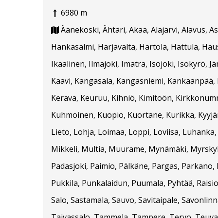
6980 m
Äänekoski, Ähtäri, Akaa, Alajärvi, Alavus, 
Hankasalmi, Harjavalta, Hartola, Hattula, Hausj
Ikaalinen, Ilmajoki, Imatra, Isojoki, Isokyrö, J
Kaavi, Kangasala, Kangasniemi, Kankaanpää, Ka
Kerava, Keuruu, Kihniö, Kimitoön, Kirkkonummi
Kuhmoinen, Kuopio, Kuortane, Kurikka, Kyyjärvi
Lieto, Lohja, Loimaa, Loppi, Loviisa, Luhanka
Mikkeli, Multia, Muurame, Mynämäki, Myrskylä
Padasjoki, Paimio, Pälkäne, Pargas, Parkano, 
Pukkila, Punkalaidun, Puumala, Pyhtää, Raisio
Salo, Sastamala, Sauvo, Savitaipale, Savonlinna
Taivassalo, Tammela, Tampere, Tervo, Teuva, 