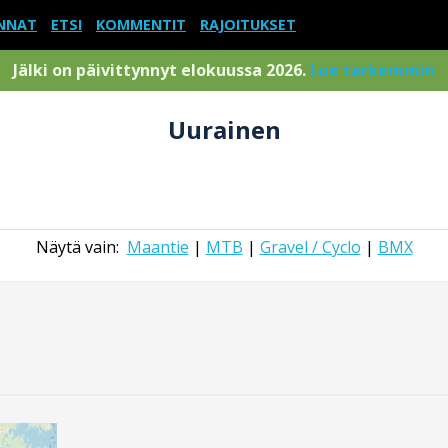
NNAT
ETSI
KOMMENTIT
RAJOITUKSET
Jälki on päivittynnyt elokuussa 2026.
Lue tarkemmin
Uurainen
Näytä vain:
Maantie
|
MTB
|
Gravel / Cyclo
|
BMX