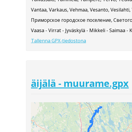
Vantaa, Varkaus, Vehmaa, Vesanto, Vesilahti, V
Приморское городское поселение, Светого
Vaasa - Virrat - Jyväskylä - Mikkeli - Saimaa - 
Tallenna GPX-tiedostona
äijälä - muurame.gpx