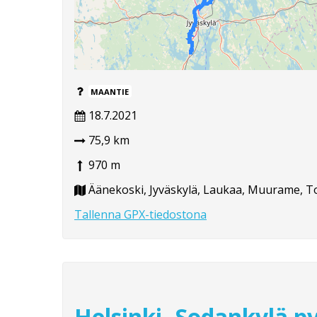
MAANTIE
18.7.2021
75,9 km
970 m
Äänekoski, Jyväskylä, Laukaa, Muurame, T
Tallenna GPX-tiedostona
Helsinki- Sodankylä py