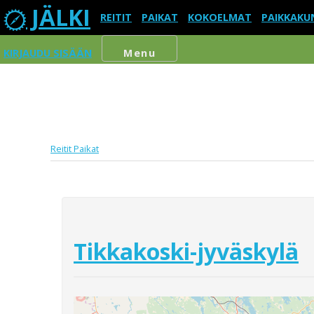
JÄLKI
REITIT
PAIKAT
KOKOELMAT
PAIKKAKU
KIRJAUDU SISÄÄN
Menu
Reitit
Paikat
Tikkakoski-jyväskylä