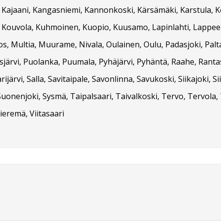
vi, Kajaani, Kangasniemi, Kannonkoski, Kärsämäki, Karstula, 
vesi, Kouvola, Kuhmoinen, Kuopio, Kuusamo, Lapinlahti, Lappe
s, Multia, Muurame, Nivala, Oulainen, Oulu, Padasjoki, Pal
asjärvi, Puolanka, Puumala, Pyhäjärvi, Pyhäntä, Raahe, Rant
rijärvi, Salla, Savitaipale, Savonlinna, Savukoski, Siikajoki, Si
onenjoki, Sysmä, Taipalsaari, Taivalkoski, Tervo, Tervola, 
ieremä, Viitasaari