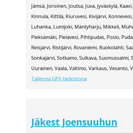
Jämsä, Joroinen, Joutsa, Juva, Jyväskylä, Kaa
Kinnula, Kittilä, Kiuruvesi, Kivijärvi, Konne
Luhanka, Lumijoki, Mäntyharju, Mikkeli, Muho
Pieksämäki, Pielavesi, Pihtipudas, Posio, Pud
Reisjärvi, Ristijärvi, Rovaniemi, Ruokolahti, Saa
Sonkajärvi, Sotkamo, Sulkava, Suomussalmi, Su
Uurainen, Vaala, Valtimo, Varkaus, Vesanto, V
Tallenna GPX-tiedostona
Jäkest Joensuuhun