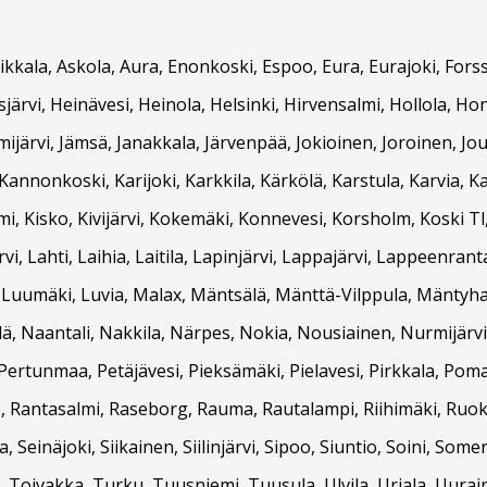
Asikkala, Askola, Aura, Enonkoski, Espoo, Eura, Eurajoki, F
ärvi, Heinävesi, Heinola, Helsinki, Hirvensalmi, Hollola, Hon
ämijärvi, Jämsä, Janakkala, Järvenpää, Jokioinen, Joroinen, Jou
nnonkoski, Karijoki, Karkkila, Kärkölä, Karstula, Karvia, K
, Kisko, Kivijärvi, Kokemäki, Konnevesi, Korsholm, Koski Tl
, Lahti, Laihia, Laitila, Lapinjärvi, Lappajärvi, Lappeenran
, Luumäki, Luvia, Malax, Mäntsälä, Mänttä-Vilppula, Mäntyha
, Naantali, Nakkila, Närpes, Nokia, Nousiainen, Nurmijärvi,
Pertunmaa, Petäjävesi, Pieksämäki, Pielavesi, Pirkkala, Pom
, Rantasalmi, Raseborg, Rauma, Rautalampi, Riihimäki, Ruokol
, Seinäjoki, Siikainen, Siilinjärvi, Sipoo, Siuntio, Soini, Som
Toivakka, Turku, Tuusniemi, Tuusula, Ulvila, Urjala, Uurai