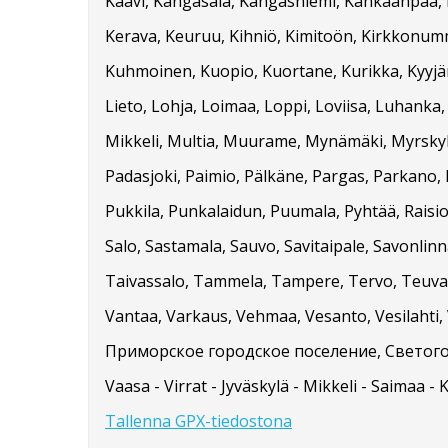
Kaavi, Kangasala, Kangasniemi, Kankaanpää, Ka
Kerava, Keuruu, Kihniö, Kimitoön, Kirkkonummi
Kuhmoinen, Kuopio, Kuortane, Kurikka, Kyyjärvi
Lieto, Lohja, Loimaa, Loppi, Loviisa, Luhanka
Mikkeli, Multia, Muurame, Mynämäki, Myrskylä
Padasjoki, Paimio, Pälkäne, Pargas, Parkano, 
Pukkila, Punkalaidun, Puumala, Pyhtää, Raisio
Salo, Sastamala, Sauvo, Savitaipale, Savonlinna
Taivassalo, Tammela, Tampere, Tervo, Teuva, 
Vantaa, Varkaus, Vehmaa, Vesanto, Vesilahti, V
Приморское городское поселение, Светого
Vaasa - Virrat - Jyväskylä - Mikkeli - Saimaa - 
Tallenna GPX-tiedostona