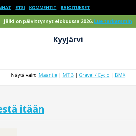
NNAT
ETSI
KOMMENTIT
RAJOITUKSET
Jälki on päivittynnyt elokuussa 2026.
Lue tarkemmin
Kyyjärvi
Näytä vain:
Maantie
|
MTB
|
Gravel / Cyclo
|
BMX
stä itään