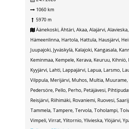
1060 km
5970 m
Äänekoski, Ähtäri, Akaa, Alajärvi, Alavieska
Hämeenlinna, Hartola, Hattula, Hausjärvi, Hein
Juupajoki, Jyväskylä, Kalajoki, Kangasala, Ka
Keminmaa, Kempele, Kerava, Keuruu, Kihniö, K
Kyyjärvi, Lahti, Lappajärvi, Lapua, Larsmo, La
Vilppula, Merijärvi, Muhos, Multia, Muurame, M
Pedersöre, Pello, Perho, Petäjävesi, Pihtipud
Reisjärvi, Riihimäki, Rovaniemi, Ruovesi, Saarij
Tammela, Tampere, Tervola, Toholampi, Toivakka
Vimpeli, Virrat, Ylitornio, Ylivieska, Ylöjärvi, Yp