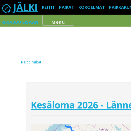
JÄLKI
REITIT
PAIKAT
KOKOELMAT
PAIKKAKU
KIRJAUDU SISÄÄN
Menu
Reitit
Paikat
Kesäloma 2026 - Länne