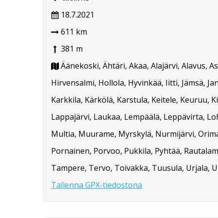
18.7.2021
611 km
381 m
Äänekoski, Ähtäri, Akaa, Alajärvi, Alavus, 
Hirvensalmi, Hollola, Hyvinkää, Iitti, Jämsä, 
Karkkila, Kärkölä, Karstula, Keitele, Keuruu, K
Lappajärvi, Laukaa, Lempäälä, Leppävirta, Loh
Multia, Muurame, Myrskylä, Nurmijärvi, Orimatt
Pornainen, Porvoo, Pukkila, Pyhtää, Rautalampi
Tampere, Tervo, Toivakka, Tuusula, Urjala, Uura
Tallenna GPX-tiedostona