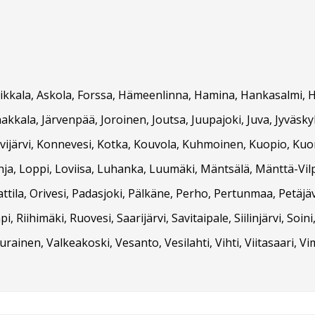
Asikkala, Askola, Forssa, Hämeenlinna, Hamina, Hankasalmi, Ha
Janakkala, Järvenpää, Joroinen, Joutsa, Juupajoki, Juva, Jyvä
ivijärvi, Konnevesi, Kotka, Kouvola, Kuhmoinen, Kuopio, Kuort
ja, Loppi, Loviisa, Luhanka, Luumäki, Mäntsälä, Mänttä-Vilp
ila, Orivesi, Padasjoki, Pälkäne, Perho, Pertunmaa, Petäjäve
, Riihimäki, Ruovesi, Saarijärvi, Savitaipale, Siilinjärvi, S
inen, Valkeakoski, Vesanto, Vesilahti, Vihti, Viitasaari, Vimpe