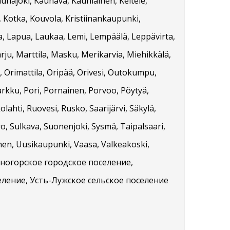
auhajoki, Kauhava, Kauniainen, Keitele,
, Kotka, Kouvola, Kristiinankaupunki,
ta, Lapua, Laukaa, Lemi, Lempäälä, Leppävirta,
rju, Marttila, Masku, Merikarvia, Miehikkälä,
 Orimattila, Oripää, Orivesi, Outokumpu,
arkku, Pori, Pornainen, Porvoo, Pöytyä,
ahti, Ruovesi, Rusko, Saarijärvi, Säkylä,
ero, Sulkava, Suonenjoki, Sysmä, Taipalsaari,
nen, Uusikaupunki, Vaasa, Valkeakoski,
Каменногорское городское поселение,
еление, Усть-Лужское сельское поселение