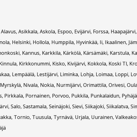
, Alavus, Asikkala, Askola, Espoo, Evijärvi, Forssa, Haapajär
ola, Helsinki, Hollola, Humppila, Hyvinkää, Ii, Ikaalinen, Jäm
nnonkoski, Kannus, Karkkila, Kärkölä, Kärsämäki, Karstula, 
innula, Kirkkonummi, Kisko, Kivijärvi, Kokkola, Koski Tl, K
ukaa, Lempäälä, Lestijärvi, Liminka, Lohja, Loimaa, Loppi, L
yrskylä, Nivala, Nokia, Nurmijärvi, Orimattila, Orivesi, Oul
as, Pirkkala, Pornainen, Porvoo, Pukkila, Punkalaidun, Pyhäj
ärvi, Salo, Sastamala, Seinäjoki, Sievi, Siikajoki, Siikalatva, 
, Tornio, Tuusula, Tyrnävä, Urjala, Uurainen, Valkeakoski, V
äjä