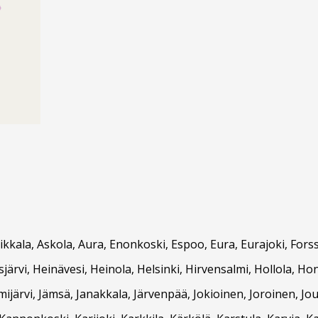
Asikkala, Askola, Aura, Enonkoski, Espoo, Eura, Eurajoki, F
ärvi, Heinävesi, Heinola, Helsinki, Hirvensalmi, Hollola, Hon
ämijärvi, Jämsä, Janakkala, Järvenpää, Jokioinen, Joroinen, Jou