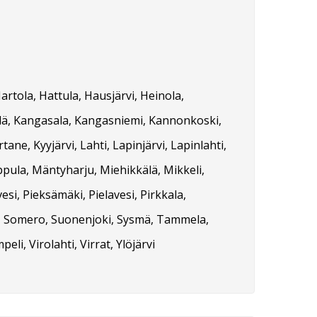
rtola, Hattula, Hausjärvi, Heinola,
skylä, Kangasala, Kangasniemi, Kannonkoski,
ane, Kyyjärvi, Lahti, Lapinjärvi, Lapinlahti,
pula, Mäntyharju, Miehikkälä, Mikkeli,
si, Pieksämäki, Pielavesi, Pirkkala,
oini, Somero, Suonenjoki, Sysmä, Tammela,
li, Virolahti, Virrat, Ylöjärvi