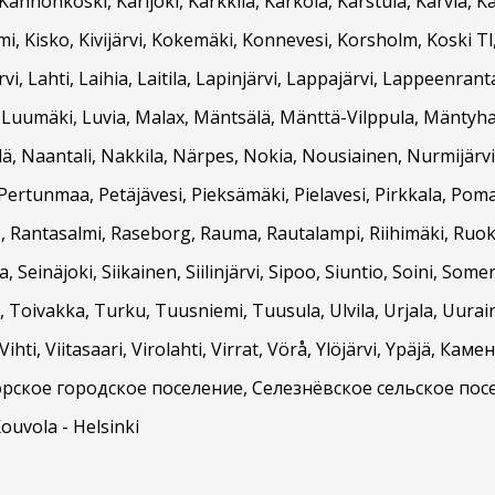
nnonkoski, Karijoki, Karkkila, Kärkölä, Karstula, Karvia, K
, Kisko, Kivijärvi, Kokemäki, Konnevesi, Korsholm, Koski Tl
, Lahti, Laihia, Laitila, Lapinjärvi, Lappajärvi, Lappeenran
, Luumäki, Luvia, Malax, Mäntsälä, Mänttä-Vilppula, Mäntyha
, Naantali, Nakkila, Närpes, Nokia, Nousiainen, Nurmijärvi,
Pertunmaa, Petäjävesi, Pieksämäki, Pielavesi, Pirkkala, Pom
, Rantasalmi, Raseborg, Rauma, Rautalampi, Riihimäki, Ruokol
, Seinäjoki, Siikainen, Siilinjärvi, Sipoo, Siuntio, Soini, Som
Toivakka, Turku, Tuusniemi, Tuusula, Ulvila, Urjala, Uurai
ihti, Viitasaari, Virolahti, Virrat, Vörå, Ylöjärvi, Ypäjä, 
рское городское поселение, Селезнёвское сельское пос
Kouvola - Helsinki