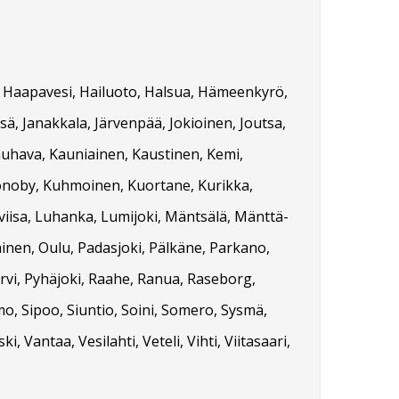
vi, Haapavesi, Hailuoto, Halsua, Hämeenkyrö,
sä, Janakkala, Järvenpää, Jokioinen, Joutsa,
Kauhava, Kauniainen, Kaustinen, Kemi,
ronoby, Kuhmoinen, Kuortane, Kurikka,
oviisa, Luhanka, Lumijoki, Mäntsälä, Mänttä-
ainen, Oulu, Padasjoki, Pälkäne, Parkano,
ärvi, Pyhäjoki, Raahe, Ranua, Raseborg,
Simo, Sipoo, Siuntio, Soini, Somero, Sysmä,
antaa, Vesilahti, Veteli, Vihti, Viitasaari,