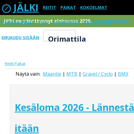
JÄLKI
REITIT
PAIKAT
KOKOELMAT
Jälki on päivittynnyt elokuussa 2026.
Lue tarkemmin
PAIKKAKUNNAT
ETSI
KOMMENTIT
RAJOITUKSET
Orimattila
KIRJAUDU SISÄÄN
Menu
Reitit
Paikat
Näytä vain:
Maantie
|
MTB
|
Gravel / Cyclo
|
BMX
Kesäloma 2026 - Lännest
itään