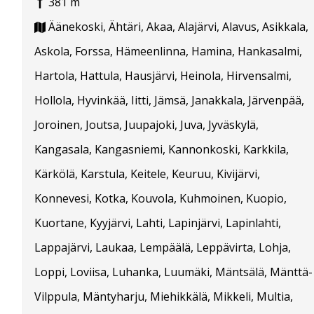
381 m
Äänekoski, Ähtäri, Akaa, Alajärvi, Alavus, Asikkala,
Askola, Forssa, Hämeenlinna, Hamina, Hankasalmi,
Hartola, Hattula, Hausjärvi, Heinola, Hirvensalmi,
Hollola, Hyvinkää, Iitti, Jämsä, Janakkala, Järvenpää,
Joroinen, Joutsa, Juupajoki, Juva, Jyväskylä,
Kangasala, Kangasniemi, Kannonkoski, Karkkila,
Kärkölä, Karstula, Keitele, Keuruu, Kivijärvi,
Konnevesi, Kotka, Kouvola, Kuhmoinen, Kuopio,
Kuortane, Kyyjärvi, Lahti, Lapinjärvi, Lapinlahti,
Lappajärvi, Laukaa, Lempäälä, Leppävirta, Lohja,
Loppi, Loviisa, Luhanka, Luumäki, Mäntsälä, Mänttä-
Vilppula, Mäntyharju, Miehikkälä, Mikkeli, Multia,