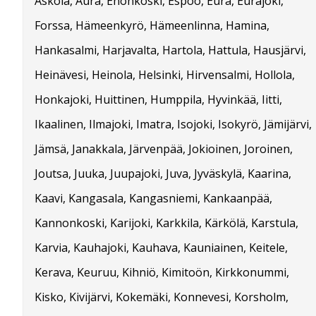
Askola, Aura, Enonkoski, Espoo, Eura, Eurajoki,
Forssa, Hämeenkyrö, Hämeenlinna, Hamina,
Hankasalmi, Harjavalta, Hartola, Hattula, Hausjärvi,
Heinävesi, Heinola, Helsinki, Hirvensalmi, Hollola,
Honkajoki, Huittinen, Humppila, Hyvinkää, Iitti,
Ikaalinen, Ilmajoki, Imatra, Isojoki, Isokyrö, Jämijärvi,
Jämsä, Janakkala, Järvenpää, Jokioinen, Joroinen,
Joutsa, Juuka, Juupajoki, Juva, Jyväskylä, Kaarina,
Kaavi, Kangasala, Kangasniemi, Kankaanpää,
Kannonkoski, Karijoki, Karkkila, Kärkölä, Karstula,
Karvia, Kauhajoki, Kauhava, Kauniainen, Keitele,
Kerava, Keuruu, Kihniö, Kimitoön, Kirkkonummi,
Kisko, Kivijärvi, Kokemäki, Konnevesi, Korsholm,