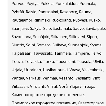
Porvoo, Pöytyä, Pukkila, Punkalaidun, Puumala,
Pyhtää, Raisio, Rantasalmi, Raseborg, Rauma,
Rautalampi, Riihimäki, Ruokolahti, Ruovesi, Rusko,
Saarijärvi, Säkylä, Salo, Sastamala, Sauvo, Savitaipale,
Savonlinna, Seinäjoki, Siikainen, Siilinjärvi, Sipoo,
Siuntio, Soini, Somero, Sulkava, Suonenjoki, Sysmä,
Taipalsaari, Taivassalo, Tammela, Tampere, Tervo,
Teuva, Toivakka, Turku, Tuusniemi, Tuusula, Ulvila,
Urjala, Uurainen, Uusikaupunki, Vaasa, Valkeakoski,
Vantaa, Varkaus, Vehmaa, Vesanto, Vesilahti, Vihti,
Viitasaari, Virolahti, Virrat, Vörå, Ylöjärvi, Ypäjä,
Каменногорское городское поселение,
Приморское городское поселение, Светогорское