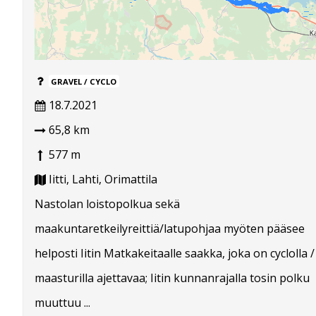
GRAVEL / CYCLO
18.7.2021
65,8 km
577 m
Iitti, Lahti, Orimattila
Nastolan loistopolkua sekä
maakuntaretkeilyreittiä/latupohjaa myöten pääsee
helposti Iitin Matkakeitaalle saakka, joka on cyclolla /
maasturilla ajettavaa; Iitin kunnanrajalla tosin polku
muuttuu ...