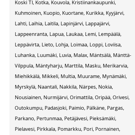
Koski Tl, Kotka, Kouvola, Kristiinankaupunki,
Kuhmoinen, Kuopio, Kuortane, Kurikka, Kyyjärvi,
Lahti, Laihia, Laitila, Lapinjärvi, Lappajärvi,
Lappeenranta, Lapua, Laukaa, Lemi, Lempäälä,
Leppävirta, Lieto, Lohja, Loimaa, Loppi, Loviisa,
Luhanka, Luumäki, Luvia, Malax, Mäntsälä, Mänttä-
Vilppula, Mäntyharju, Marttila, Masku, Merikarvia,
Miehikkälä, Mikkeli, Multia, Muurame, Mynämäki,
Myrskylä, Naantali, Nakkila, Närpes, Nokia,
Nousiainen, Nurmijärvi, Orimattila, Oripää, Orivesi,
Outokumpu, Padasjoki, Paimio, Pälkäne, Pargas,
Parkano, Pertunmaa, Petäjävesi, Pieksämäki,
Pielavesi, Pirkkala, Pomarkku, Pori, Pornainen,