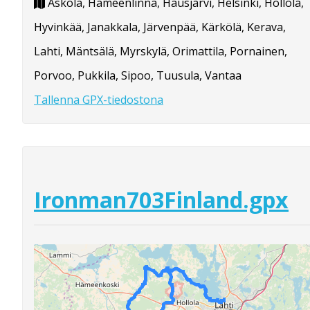
Askola, Hämeenlinna, Hausjärvi, Helsinki, Hollola,
Hyvinkää, Janakkala, Järvenpää, Kärkölä, Kerava,
Lahti, Mäntsälä, Myrskylä, Orimattila, Pornainen,
Porvoo, Pukkila, Sipoo, Tuusula, Vantaa
Tallenna GPX-tiedostona
Ironman703Finland.gpx