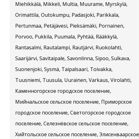
Miehikkälä, Mikkeli, Multia, Muurame, Myrskylä,
Orimattila, Outokumpu, Padasjoki, Parikkala,
Pertunmaa, Petäjävesi, Pieksämäki, Pornainen,
Porvoo, Pukkila, Puumala, Pyhtää, Rääkkylä,
Rantasalmi, Rautalampi, Rautjärvi, Ruokolahti,
Saarijärvi, Savitaipale, Savonlinna, Sipoo, Sulkava,
Suonenjoki, Sysmä, Taipalsaari, Toivakka,
Tuusniemi, Tuusula, Uurainen, Varkaus, Virolahti,
Каменногорское городское поселение,
Мийнальское сельское поселение, Приморское
городское поселение, Светогорское городское
поселение, Селезнёвское сельское поселение,
Хийтольское сельское поселение, Элисенваарское