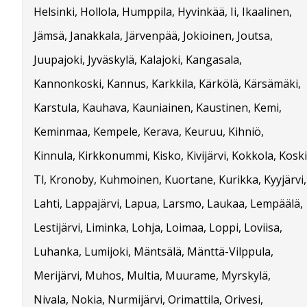
Helsinki, Hollola, Humppila, Hyvinkää, Ii, Ikaalinen,
Jämsä, Janakkala, Järvenpää, Jokioinen, Joutsa,
Juupajoki, Jyväskylä, Kalajoki, Kangasala,
Kannonkoski, Kannus, Karkkila, Kärkölä, Kärsämäki,
Karstula, Kauhava, Kauniainen, Kaustinen, Kemi,
Keminmaa, Kempele, Kerava, Keuruu, Kihniö,
Kinnula, Kirkkonummi, Kisko, Kivijärvi, Kokkola, Koski
Tl, Kronoby, Kuhmoinen, Kuortane, Kurikka, Kyyjärvi,
Lahti, Lappajärvi, Lapua, Larsmo, Laukaa, Lempäälä,
Lestijärvi, Liminka, Lohja, Loimaa, Loppi, Loviisa,
Luhanka, Lumijoki, Mäntsälä, Mänttä-Vilppula,
Merijärvi, Muhos, Multia, Muurame, Myrskylä,
Nivala, Nokia, Nurmijärvi, Orimattila, Orivesi,