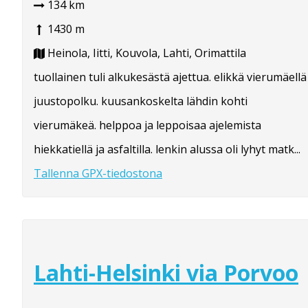
134 km
1430 m
Heinola, Iitti, Kouvola, Lahti, Orimattila
tuollainen tuli alkukesästä ajettua. elikkä vierumäellä
juustopolku. kuusankoskelta lähdin kohti
vierumäkeä. helppoa ja leppoisaa ajelemista
hiekkatiellä ja asfaltilla. lenkin alussa oli lyhyt matk...
Tallenna GPX-tiedostona
Lahti-Helsinki via Porvoo