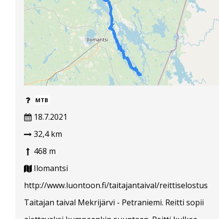
MTB
18.7.2021
32,4 km
468 m
Ilomantsi
http://www.luontoon.fi/taitajantaival/reittiselostus
Taitajan taival Mekrijärvi - Petraniemi. Reitti sopii