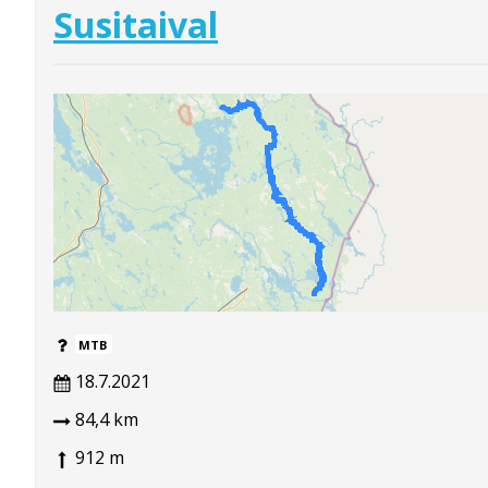
Susitaival
MTB
18.7.2021
84,4 km
912 m