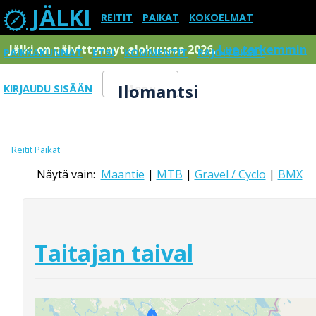
JÄLKI
REITIT
PAIKAT
KOKOELMAT
Jälki on päivittynnyt elokuussa 2026.
Lue tarkemmin
PAIKKAKUNNAT
ETSI
KOMMENTIT
RAJOITUKSET
Ilomantsi
KIRJAUDU SISÄÄN
Menu
Reitit
Paikat
Näytä vain:
Maantie
|
MTB
|
Gravel / Cyclo
|
BMX
Taitajan taival