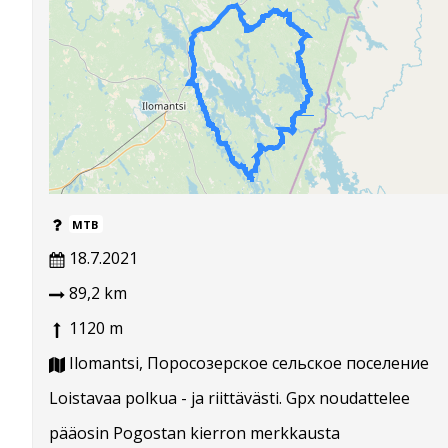
MTB
18.7.2021
89,2 km
1120 m
Ilomantsi, Поросозерское сельское поселение
Loistavaa polkua - ja riittävästi. Gpx noudattelee
pääosin Pogostan kierron merkkausta