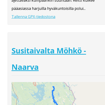
ajettavaksi kumpaankin suuntaan. Reitti kulkee
pääasiassa harjuilla hyväkuntoisilla polui...
Tallenna GPX-tiedostona
Susitaivalta Möhkö -
Naarva