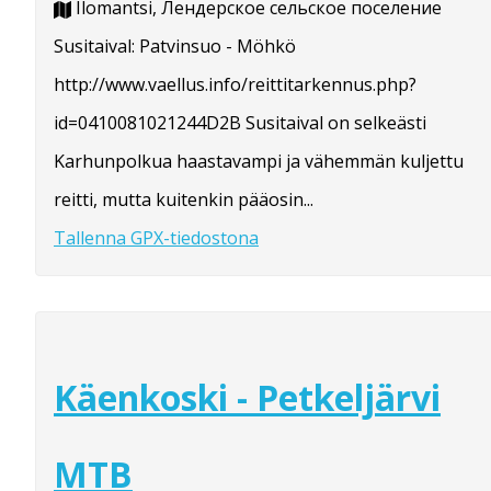
Ilomantsi, Лендерское сельское поселение
Susitaival: Patvinsuo - Möhkö
http://www.vaellus.info/reittitarkennus.php?
id=0410081021244D2B Susitaival on selkeästi
Karhunpolkua haastavampi ja vähemmän kuljettu
reitti, mutta kuitenkin pääosin...
Tallenna GPX-tiedostona
Käenkoski - Petkeljärvi
MTB