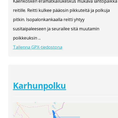
Käenkosken erämatkailukeskus mukava lähtöpaikka
reitille. Reitti kulkee pääosin pikkuteitä ja polkuja
pitkin. Isopalonkankaalla reitti yhtyy
susitaipaleeseen ja seurailee sitä muutamin
poikkeuksin ...
Tallenna GPX-tiedostona
Karhunpolku