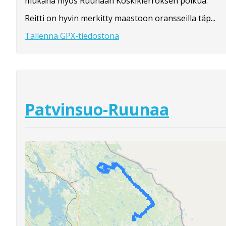
mukana myös Ruunaan Koskikierroksen polkua.
Reitti on hyvin merkitty maastoon oransseilla täp...
Tallenna GPX-tiedostona
Patvinsuo-Ruunaa