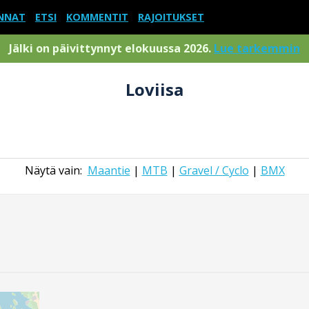
NNAT
ETSI
KOMMENTIT
RAJOITUKSET
Jälki on päivittynnyt elokuussa 2026.
Lue tarkemmin
Loviisa
Näytä vain:
Maantie
|
MTB
|
Gravel / Cyclo
|
BMX