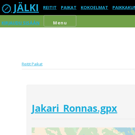
JÄLKI
REITIT
PAIKAT
KOKOELMAT
PAIKKAKU
KIRJAUDU SISÄÄN
Menu
Reitit
Paikat
Jakari_Ronnas.gpx