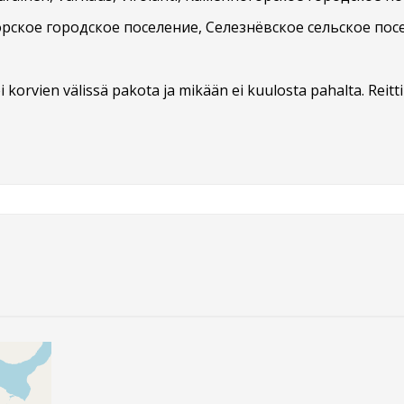
рское городское поселение, Селезнёвское сельское посе
lla ei korvien välissä pakota ja mikään ei kuulosta pahalta. Reit