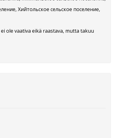
ление, Хийтольское сельское поселение,
ti ei ole vaativa eikä raastava, mutta takuu