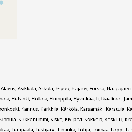
, Alavus, Asikkala, Askola, Espoo, Evijärvi, Forssa, Haapajär
ola, Helsinki, Hollola, Humppila, Hyvinkää, Ii, Ikaalinen, Jäm
nnonkoski, Kannus, Karkkila, Kärkölä, Kärsämäki, Karstula, 
innula, Kirkkonummi, Kisko, Kivijärvi, Kokkola, Koski Tl, K
ukaa, Lempäälä, Lestijärvi, Liminka, Lohja, Loimaa, Loppi, L