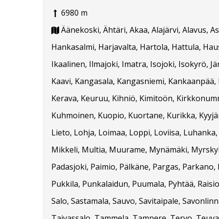
6980 m
Äänekoski, Ähtäri, Akaa, Alajärvi, Alavus, 
Hankasalmi, Harjavalta, Hartola, Hattula, Hausj
Ikaalinen, Ilmajoki, Imatra, Isojoki, Isokyrö, J
Kaavi, Kangasala, Kangasniemi, Kankaanpää, Ka
Kerava, Keuruu, Kihniö, Kimitoön, Kirkkonummi
Kuhmoinen, Kuopio, Kuortane, Kurikka, Kyyjärvi
Lieto, Lohja, Loimaa, Loppi, Loviisa, Luhanka
Mikkeli, Multia, Muurame, Mynämäki, Myrskylä
Padasjoki, Paimio, Pälkäne, Pargas, Parkano, 
Pukkila, Punkalaidun, Puumala, Pyhtää, Raisio
Salo, Sastamala, Sauvo, Savitaipale, Savonlinna
Taivassalo, Tammela, Tampere, Tervo, Teuva, 