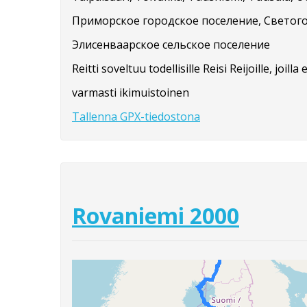
Приморское городское поселение, Светого
Элисенваарское сельское поселение
Reitti soveltuu todellisille Reisi Reijoille, joi
varmasti ikimuistoinen
Tallenna GPX-tiedostona
Rovaniemi 2000