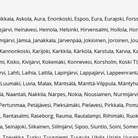
Asikkala, Askola, Aura, Enonkoski, Espoo, Eura, Eurajoki, F
ärvi, Heinävesi, Heinola, Helsinki, Hirvensalmi, Hollola, Hon
ämijärvi, Jämsä, Janakkala, Järvenpää, Jokioinen, Joroinen, Jou
nnonkoski, Karijoki, Karkkila, Kärkölä, Karstula, Karvia, K
, Kisko, Kivijärvi, Kokemäki, Konnevesi, Korsholm, Koski Tl
, Lahti, Laihia, Laitila, Lapinjärvi, Lappajärvi, Lappeenran
, Luumäki, Luvia, Malax, Mäntsälä, Mänttä-Vilppula, Mäntyha
, Naantali, Nakkila, Närpes, Nokia, Nousiainen, Nurmijärvi,
Pertunmaa, Petäjävesi, Pieksämäki, Pielavesi, Pirkkala, Pom
, Rantasalmi, Raseborg, Rauma, Rautalampi, Riihimäki, Ruokol
, Seinäjoki, Siikainen, Siilinjärvi, Sipoo, Siuntio, Soini, Som
Toivakka, Turku, Tuusniemi, Tuusula, Ulvila, Urjala, Uurai