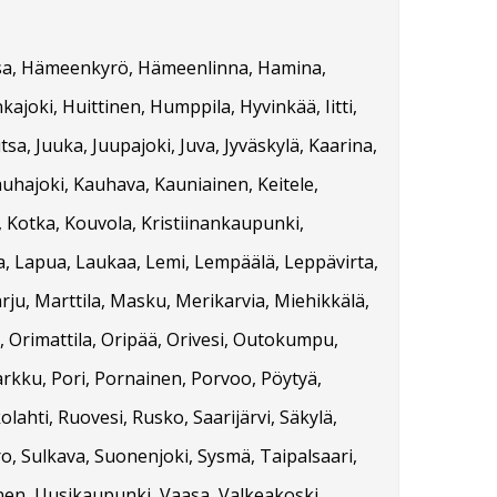
orssa, Hämeenkyrö, Hämeenlinna, Hamina,
kajoki, Huittinen, Humppila, Hyvinkää, Iitti,
tsa, Juuka, Juupajoki, Juva, Jyväskylä, Kaarina,
auhajoki, Kauhava, Kauniainen, Keitele,
, Kotka, Kouvola, Kristiinankaupunki,
ta, Lapua, Laukaa, Lemi, Lempäälä, Leppävirta,
rju, Marttila, Masku, Merikarvia, Miehikkälä,
 Orimattila, Oripää, Orivesi, Outokumpu,
arkku, Pori, Pornainen, Porvoo, Pöytyä,
ahti, Ruovesi, Rusko, Saarijärvi, Säkylä,
ero, Sulkava, Suonenjoki, Sysmä, Taipalsaari,
nen, Uusikaupunki, Vaasa, Valkeakoski,