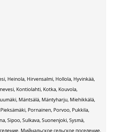
i, Heinola, Hirvensalmi, Hollola, Hyvinkää,
nnevesi, Kontiolahti, Kotka, Kouvola,
 Luumäki, Mäntsälä, Mäntyharju, Miehikkälä,
 Pieksämäki, Pornainen, Porvoo, Pukkila,
nna, Sipoo, Sulkava, Suonenjoki, Sysmä,
 поселение, Мийнальское сельское поселение,