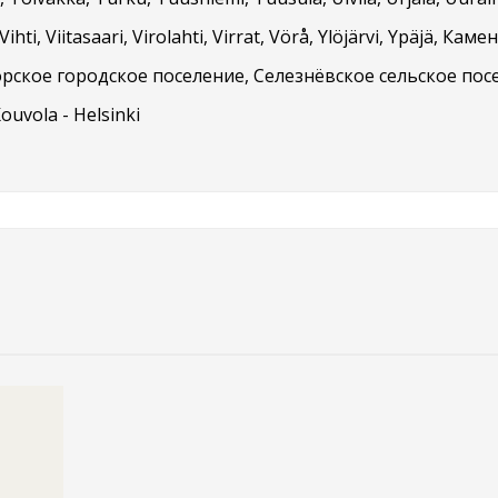
ihti, Viitasaari, Virolahti, Virrat, Vörå, Ylöjärvi, Ypäjä, 
рское городское поселение, Селезнёвское сельское пос
Kouvola - Helsinki