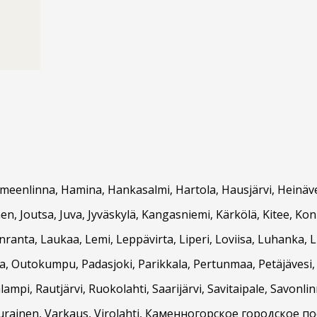
meenlinna, Hamina, Hankasalmi, Hartola, Hausjärvi, Heinäves
nen, Joutsa, Juva, Jyväskylä, Kangasniemi, Kärkölä, Kitee, Ko
nranta, Laukaa, Lemi, Leppävirta, Liperi, Loviisa, Luhanka,
la, Outokumpu, Padasjoki, Parikkala, Pertunmaa, Petäjävesi,
mpi, Rautjärvi, Ruokolahti, Saarijärvi, Savitaipale, Savonli
 Uurainen, Varkaus, Virolahti, Каменногорское городское