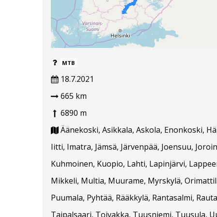
MTB
18.7.2021
665 km
6890 m
Äänekoski, Asikkala, Askola, Enonkoski, Hä
Iitti, Imatra, Jämsä, Järvenpää, Joensuu, Joroi
Kuhmoinen, Kuopio, Lahti, Lapinjärvi, Lappee
Mikkeli, Multia, Muurame, Myrskylä, Orimatti
Puumala, Pyhtää, Rääkkylä, Rantasalmi, Rautala
Taipalsaari, Toivakka, Tuusniemi, Tuusula,