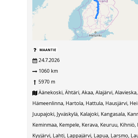
MAANTIE
24.7.2026
1060 km
5970 m
Äänekoski, Ähtäri, Akaa, Alajärvi, Alavieska
Hämeenlinna, Hartola, Hattula, Hausjärvi, Hein
Juupajoki, Jyväskylä, Kalajoki, Kangasala, Ka
Keminmaa, Kempele, Kerava, Keuruu, Kihniö, K
Kyyjärvi, Lahti, Lappajärvi, Lapua, Larsmo, La