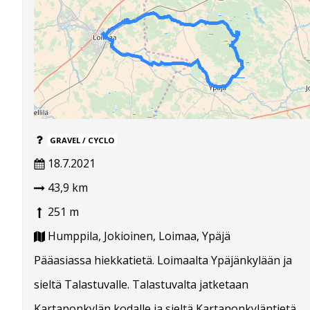
GRAVEL / CYCLO
18.7.2021
43,9 km
251 m
Humppila, Jokioinen, Loimaa, Ypäjä
Pääasiassa hiekkatietä. Loimaalta Ypäjänkylään ja
sieltä Talastuvalle. Talastuvalta jatketaan
Kartanonkylän kodalle ja sieltä Kartanonkyläntietä