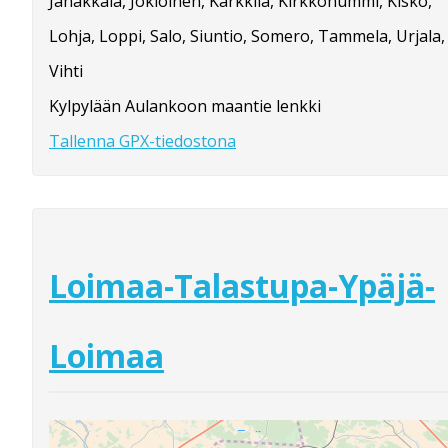
Janakkala, Jokioinen, Karkkila, Kirkkonummi, Kisko,
Lohja, Loppi, Salo, Siuntio, Somero, Tammela, Urjala,
Vihti
Kylpylään Aulankoon maantie lenkki
Tallenna GPX-tiedostona
Loimaa-Talastupa-Ypäjä-
Loimaa