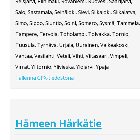
Reisjärvi, Riihimäki, Rovaniemi, Ruovesi, Saarijärvi,
Salo, Sastamala, Seinäjoki, Sievi, Siikajoki, Siikalatva,
Simo, Sipoo, Siuntio, Soini, Somero, Sysmä, Tammela,
Tampere, Tervola, Toholampi, Toivakka, Tornio,
Tuusula, Tyrnävä, Urjala, Uurainen, Valkeakoski,
Vantaa, Vesilahti, Veteli, Vihti, Viitasaari, Vimpeli,
Virrat, Ylitornio, Ylivieska, Ylöjärvi, Ypäjä
Tallenna GPX-tiedostona
Hämeen Härkätie