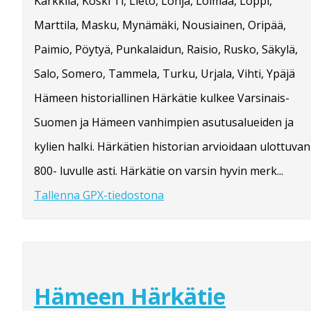
Karkkila, Koski Tl, Lieto, Lohja, Loimaa, Loppi,
Marttila, Masku, Mynämäki, Nousiainen, Oripää,
Paimio, Pöytyä, Punkalaidun, Raisio, Rusko, Säkylä,
Salo, Somero, Tammela, Turku, Urjala, Vihti, Ypäjä
Hämeen historiallinen Härkätie kulkee Varsinais-
Suomen ja Hämeen vanhimpien asutusalueiden ja
kylien halki. Härkätien historian arvioidaan ulottuvan
800- luvulle asti. Härkätie on varsin hyvin merk...
Tallenna GPX-tiedostona
Hämeen Härkätie