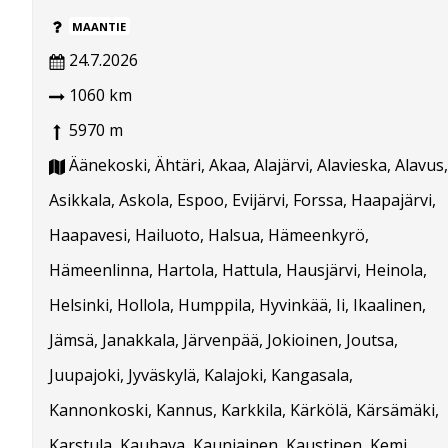
MAANTIE
24.7.2026
1060 km
5970 m
Äänekoski, Ähtäri, Akaa, Alajärvi, Alavieska, Alavus,
Asikkala, Askola, Espoo, Evijärvi, Forssa, Haapajärvi,
Haapavesi, Hailuoto, Halsua, Hämeenkyrö,
Hämeenlinna, Hartola, Hattula, Hausjärvi, Heinola,
Helsinki, Hollola, Humppila, Hyvinkää, Ii, Ikaalinen,
Jämsä, Janakkala, Järvenpää, Jokioinen, Joutsa,
Juupajoki, Jyväskylä, Kalajoki, Kangasala,
Kannonkoski, Kannus, Karkkila, Kärkölä, Kärsämäki,
Karstula, Kauhava, Kauniainen, Kaustinen, Kemi,