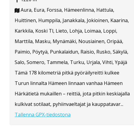
Aura, Eura, Forssa, Hämeenlinna, Hattula,
Huittinen, Humppila, Janakkala, Jokioinen, Kaarina,
Karkkila, Koski Tl, Lieto, Lohja, Loimaa, Loppi,
Marttila, Masku, Mynämäki, Nousiainen, Oripää,
Paimio, Pöytyä, Punkalaidun, Raisio, Rusko, Säkylä,
Salo, Somero, Tammela, Turku, Urjala, Vihti, Ypäjä
Tämä 178 kilometriä pitkä pyöräilyreitti kulkee
Turun linnalta Hämeen linnaan vanhaa Hämeen
Härkätietä mukaillen – reittiä, jota pitkin keskiajalla
kulkivat sotilaat, pyhiinvaeltajat ja kauppatavar...
Tallenna GPX-tiedostona