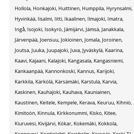
Hollola, Honkajoki, Huittinen, Humppila, Hyrynsalmi,
Hyvinkää, Iisalmi, Iitti, Ikaalinen, Ilmajoki, Imatra,
Ingå, Isojoki, Isokyrö, Jämijärvi, Jämsä, Janakkala,
Järvenpää, Joensuu, Jokioinen, Jomala, Joroinen,
Joutsa, Juuka, Juupajoki, Juva, Jyväskylä, Kaarina,
Kaavi, Kajaani, Kalajoki, Kangasala, Kangasniemi,
Kankaanpää, Kannonkoski, Kannus, Karijoki,
Karkkila, Kärkölä, Kärsämäki, Karstula, Karvia,
Kaskinen, Kauhajoki, Kauhava, Kauniainen,
Kaustinen, Keitele, Kempele, Kerava, Keuruu, Kihniö,
Kimitoön, Kinnula, Kirkkonummi, Kisko, Kitee,
Kiuruvesi, Kivijärvi, Kökar, Kokemäki, Kokkola,
Konnevesi, Kontiolahti, Korsholm, Korsnäs, Koski Tl,