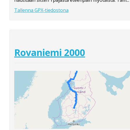
nautitaan sitten Ypäjästä eteenpäin myötäistä. Tam...
Tallenna GPX-tiedostona
Rovaniemi 2000