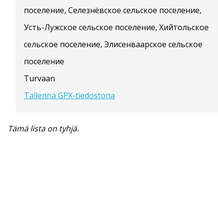
поселение, Селезнёвское сельское поселение,
Усть-Лужское сельское поселение, Хийтольское
сельское поселение, Элисенваарское сельское
поселение
Turvaan
Tallenna GPX-tiedostona
Tämä lista on tyhjä.