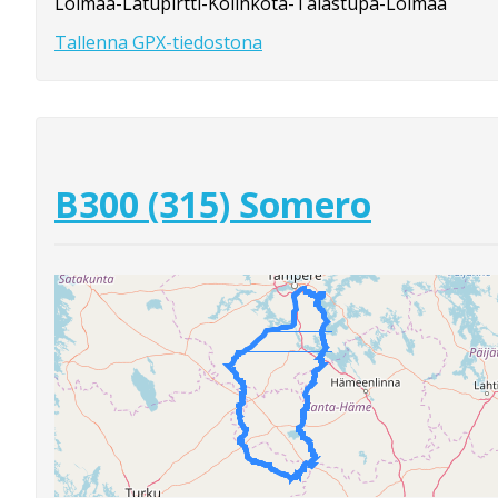
Loimaa-Latupirtti-Kolinkota-Talastupa-Loimaa
Tallenna GPX-tiedostona
B300 (315) Somero