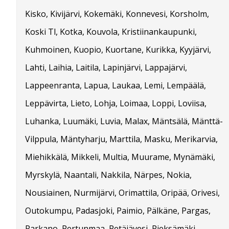
Kisko, Kivijärvi, Kokemäki, Konnevesi, Korsholm,
Koski Tl, Kotka, Kouvola, Kristiinankaupunki,
Kuhmoinen, Kuopio, Kuortane, Kurikka, Kyyjärvi,
Lahti, Laihia, Laitila, Lapinjärvi, Lappajärvi,
Lappeenranta, Lapua, Laukaa, Lemi, Lempäälä,
Leppävirta, Lieto, Lohja, Loimaa, Loppi, Loviisa,
Luhanka, Luumäki, Luvia, Malax, Mäntsälä, Mänttä-
Vilppula, Mäntyharju, Marttila, Masku, Merikarvia,
Miehikkälä, Mikkeli, Multia, Muurame, Mynämäki,
Myrskylä, Naantali, Nakkila, Närpes, Nokia,
Nousiainen, Nurmijärvi, Orimattila, Oripää, Orivesi,
Outokumpu, Padasjoki, Paimio, Pälkäne, Pargas,
Parkano, Pertunmaa, Petäjävesi, Pieksämäki,