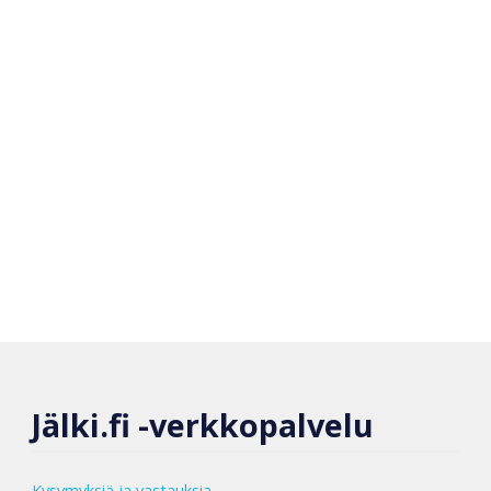
Jälki.fi -verkkopalvelu
Kysymyksiä ja vastauksia