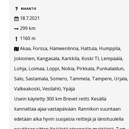
MAANTIE
18.7.2021
299 km
1160 m
Akaa, Forssa, Hämeenlinna, Hattula, Humppila,
Jokioinen, Kangasala, Karkkila, Koski Tl, Lempäälä,
Lohja, Loimaa, Loppi, Nokia, Pirkkala, Punkalaidun,
Salo, Sastamala, Somero, Tammela, Tampere, Urjala,
Valkeakoski, Vesilahti, Ypäjä
Usein käytetty 300 km Brevet reitti. Kesällä
kannattaa ajaa vastapäivään. Rannikon suuntaan
edetään aika hyvin suojaisia reittejä ja länsituulella