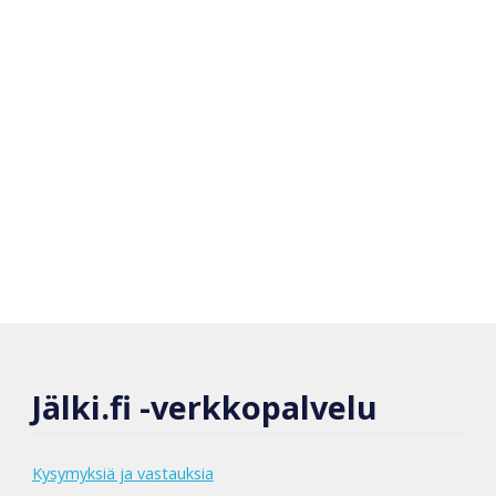
Jälki.fi -verkkopalvelu
Kysymyksiä ja vastauksia