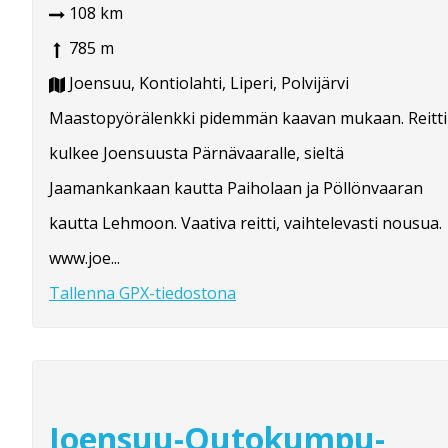
108 km
785 m
Joensuu, Kontiolahti, Liperi, Polvijärvi
Maastopyörälenkki pidemmän kaavan mukaan. Reitti
kulkee Joensuusta Pärnävaaralle, sieltä
Jaamankankaan kautta Paiholaan ja Pöllönvaaran
kautta Lehmoon. Vaativa reitti, vaihtelevasti nousua.
www.joe...
Tallenna GPX-tiedostona
Joensuu-Outokumpu-