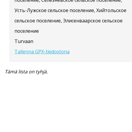
поселение, Селезнёвское сельское поселение,
Усть-Лужское сельское поселение, Хийтольское
сельское поселение, Элисенваарское сельское
поселение
Turvaan
Tallenna GPX-tiedostona
Tämä lista on tyhjä.