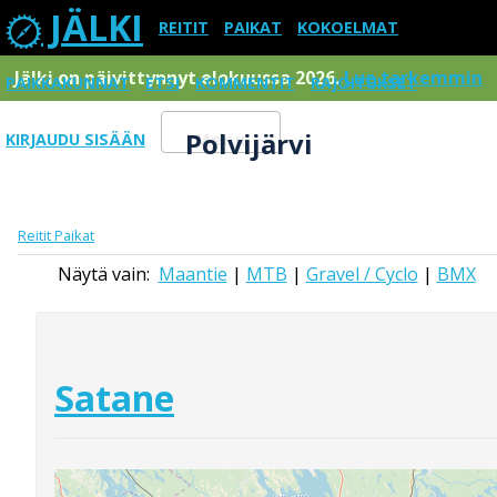
JÄLKI
REITIT
PAIKAT
KOKOELMAT
Jälki on päivittynnyt elokuussa 2026.
Lue tarkemmin
PAIKKAKUNNAT
ETSI
KOMMENTIT
RAJOITUKSET
Polvijärvi
KIRJAUDU SISÄÄN
Menu
Reitit
Paikat
Näytä vain:
Maantie
|
MTB
|
Gravel / Cyclo
|
BMX
Satane