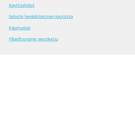
Käyttöehdot
Seloste henkilötietojen käytöstä
Päivitysloki
Fillarifoorumin viestiketju
Yhteystiedot
Kaikkiin kysymyksiin, kommentteihin ja toiveisiin vastaa
palvelun ylläpitäjä Mika Haulo sähköpostitse:
mika@laukkasolutions.com
tai Twitterissä nimimerkillä
@mhaulo
.
Reklamaatiot