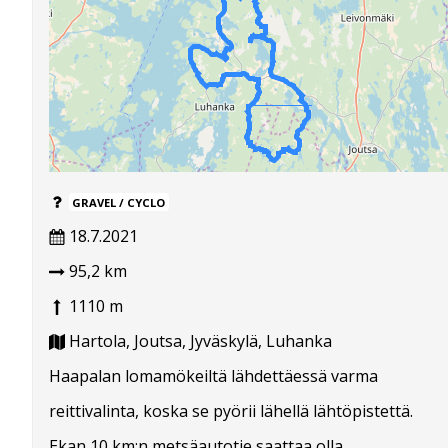
GRAVEL / CYCLO
18.7.2021
95,2 km
1110 m
Hartola, Joutsa, Jyväskylä, Luhanka
Haapalan lomamökeiltä lähdettäessä varma
reittivalinta, koska se pyörii lähellä lähtöpistettä.
Ekan 10 km:n metsäautotie saattaa olla