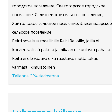
городское поселение, Светогорское городское
поселение, Селезнёвское сельское поселение,
Хийтольское сельское поселение, Элисенваарское
сельское поселение
Reitti soveltuu todellisille Reisi Reijoille, joilla ei
korvien välissä pakota ja mikään ei kuulosta pahalta.
Reitti ei ole vaativa eikä raastava, mutta takuu
varmasti ikimuistoinen
Tallenna GPX-tiedostona