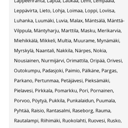
Lappeenranta, Lapua, Laukaa, Lemi, Lempäälä,
Leppävirta, Lieto, Lohja, Loimaa, Loppi, Loviisa,
Luhanka, Luumäki, Luvia, Malax, Mäntsälä, Mänttä-
Vilppula, Mäntyharju, Marttila, Masku, Merikarvia,
Miehikkälä, Mikkeli, Multia, Muurame, Mynämäki,
Myrskylä, Naantali, Nakkila, Närpes, Nokia,
Nousiainen, Nurmijärvi, Orimattila, Oripää, Orivesi,
Outokumpu, Padasjoki, Paimio, Pälkäne, Pargas,
Parkano, Pertunmaa, Petäjävesi, Pieksämäki,
Pielavesi, Pirkkala, Pomarkku, Pori, Pornainen,
Porvoo, Pöytyä, Pukkila, Punkalaidun, Puumala,
Pyhtää, Raisio, Rantasalmi, Raseborg, Rauma,
Rautalampi, Riihimäki, Ruokolahti, Ruovesi, Rusko,