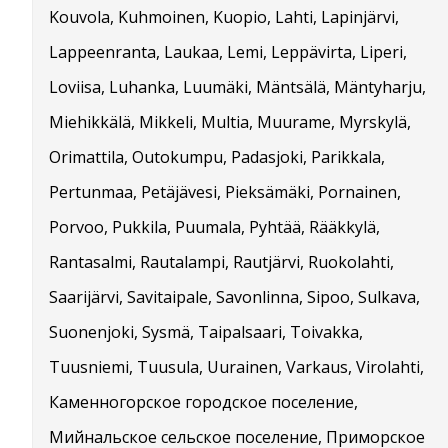
Kouvola, Kuhmoinen, Kuopio, Lahti, Lapinjärvi,
Lappeenranta, Laukaa, Lemi, Leppävirta, Liperi,
Loviisa, Luhanka, Luumäki, Mäntsälä, Mäntyharju,
Miehikkälä, Mikkeli, Multia, Muurame, Myrskylä,
Orimattila, Outokumpu, Padasjoki, Parikkala,
Pertunmaa, Petäjävesi, Pieksämäki, Pornainen,
Porvoo, Pukkila, Puumala, Pyhtää, Rääkkylä,
Rantasalmi, Rautalampi, Rautjärvi, Ruokolahti,
Saarijärvi, Savitaipale, Savonlinna, Sipoo, Sulkava,
Suonenjoki, Sysmä, Taipalsaari, Toivakka,
Tuusniemi, Tuusula, Uurainen, Varkaus, Virolahti,
Каменногорское городское поселение,
Мийнальское сельское поселение, Приморское