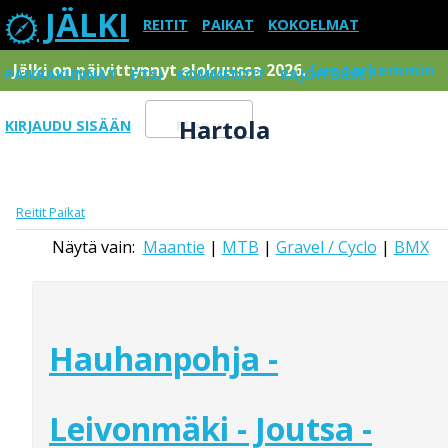
JÄLKI
REITIT
PAIKAT
KOKOELMAT
Jälki on päivittynnyt elokuussa 2026.
Lue tarkemmin
PAIKKAKUNNAT
ETSI
KOMMENTIT
RAJOITUKSET
Hartola
KIRJAUDU SISÄÄN
Menu
Reitit
Paikat
Näytä vain:
Maantie
|
MTB
|
Gravel / Cyclo
|
BMX
Hauhanpohja -
Leivonmäki - Joutsa -