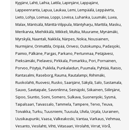
Kyyjärvi, Lahti, Laihia, Laitila, Lapinjärvi, Lappajärvi,
Lappeenranta, Lapua, Laukaa, Lemi, Lempäälä, Leppävirta,
Lieto, Lohja, Loimaa, Loppi, Loviisa, Luhanka, Luumäki, Luvia,
Malax, Mäntsälä, Mänttä-Vilppula, Mäntyharju, Marttila, Masku,
Merikarvia, Miehikkälä, Mikkeli, Multia, Muurame, Mynämäki,
Myrskylä, Naantali, Nakkila, Närpes, Nokia, Nousiainen,
Nurmijärvi, Orimattila, Oripää, Orivesi, Outokumpu, Padasjoki,
Paimio, Pälkäne, Pargas, Parkano, Pertunmaa, Petäjävesi,
Pieksämäki, Pielavesi, Pirkkala, Pomarkku, Pori, Pornainen,
Porvoo, Pöytyä, Pukkila, Punkalaidun, Puumala, Pyhtää, Raisio,
Rantasalmi, Raseborg, Rauma, Rautalampi, Riihimäki,
Ruokolahti, Ruovesi, Rusko, Saarijärvi, Säkylä, Salo, Sastamala,
Sauvo, Savitaipale, Savonlinna, Seinäjoki, Siikainen, Siilinjärvi,
Sipoo, Siuntio, Soini, Somero, Sulkava, Suonenjoki, Sysmä,
Taipalsaari, Taivassalo, Tammela, Tampere, Tervo, Teuva,
Toivakka, Turku, Tuusniemi, Tuusula, Ulvila, Urjala, Uurainen,
Uusikaupunki, Vaasa, Valkeakoski, Vantaa, Varkaus, Vehmaa,
Vesanto, Vesilahti, Vihti, Viitasaari, Virolahti, Virrat, Vörå,