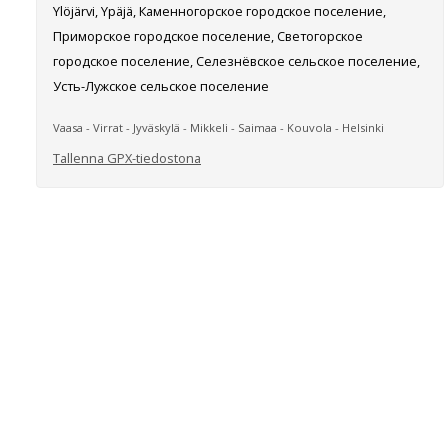
Ylöjärvi, Ypäjä, Каменногорское городское поселение,
Приморское городское поселение, Светогорское
городское поселение, Селезнёвское сельское поселение,
Усть-Лужское сельское поселение
Vaasa - Virrat - Jyväskylä - Mikkeli - Saimaa - Kouvola - Helsinki
Tallenna GPX-tiedostona