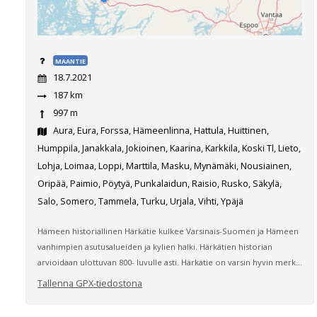
MAANTIE
18.7.2021
187 km
997 m
Aura, Eura, Forssa, Hämeenlinna, Hattula, Huittinen,
Humppila, Janakkala, Jokioinen, Kaarina, Karkkila, Koski Tl, Lieto,
Lohja, Loimaa, Loppi, Marttila, Masku, Mynämäki, Nousiainen,
Oripää, Paimio, Pöytyä, Punkalaidun, Raisio, Rusko, Säkylä,
Salo, Somero, Tammela, Turku, Urjala, Vihti, Ypäjä
Hämeen historiallinen Härkätie kulkee Varsinais-Suomen ja Hämeen
vanhimpien asutusalueiden ja kylien halki. Härkätien historian
arvioidaan ulottuvan 800- luvulle asti. Härkätie on varsin hyvin merk...
Tallenna GPX-tiedostona