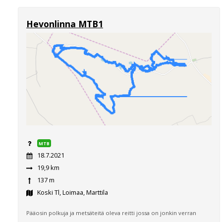
Hevonlinna MTB1
MTB
18.7.2021
19,9 km
137 m
Koski Tl, Loimaa, Marttila
Pääosin polkuja ja metsäteitä oleva reitti jossa on jonkin verran