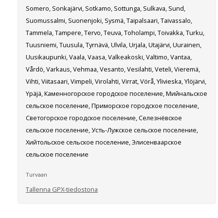
Somero, Sonkajärvi, Sotkamo, Sottunga, Sulkava, Sund,
Suomussalmi, Suonenjoki, Sysmä, Taipalsaari, Taivassalo,
Tammela, Tampere, Tervo, Teuva, Toholampi, Toivakka, Turku,
Tuusniemi, Tuusula, Tyrnävä, Ulvila, Urjala, Utajärvi, Uurainen,
Uusikaupunki, Vaala, Vaasa, Valkeakoski, Valtimo, Vantaa,
Vårdö, Varkaus, Vehmaa, Vesanto, Vesilahti, Veteli, Vieremä,
Vihti, Viitasaari, Vimpeli, Virolahti, Virrat, Vörå, Ylivieska, Ylöjärvi,
Ypäjä, Каменногорское городское поселение, Мийнальское
сельское поселение, Приморское городское поселение,
Светогорское городское поселение, Селезнёвское
сельское поселение, Усть-Лужское сельское поселение,
Хийтольское сельское поселение, Элисенваарское
сельское поселение
Turvaan
Tallenna GPX-tiedostona