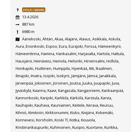
CYCLO / GRAVEL
13.4.2026
887 km
6980 m
Äänekoski, Ähtäri, Akaa, Alajärvi, Alavus, Asikkala, Askola,
Aura, Enonkoski, Espoo, Eura, Eurajoki, Forssa, Hämeenkyrö,
Hämeenlinna, Hamina, Hankasalmi, Harjavalta, Hartola, Hattula,
Hausjärvi, Heinävesi, Heinola, Helsinki, Hirvensalmi, Hollola,
Honkajoki, Huittinen, Humppila, Hyvinkää, Iitti, Ikaalinen,
Ilmajoki, Imatra, Isojoki, Isokyrö, Jämijärvi, Jämsä, Janakkala,
Järvenpää, Jokioinen, Joroinen, Joutsa, Juuka, Juupajoki, Juva,
Jyväskylä, Kaarina, Kaavi, Kangasala, Kangasniemi, Kankaanpää,
Kannonkoski, Karijoki, Karkkila, Kärkölä, Karstula, Karvia,
Kauhajoki, Kauhava, Kauniainen, Keitele, Kerava, Keuruu,
Kihniö, Kimitoön, Kirkkonummi, Kisko, Kivijärvi, Kokemäki,
Konnevesi, Korsholm, Koski Tl, Kotka, Kouvola,
Kristiinankaupunki, Kuhmoinen, Kuopio, Kuortane, Kurikka,