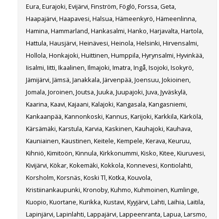
Eura, Eurajoki, Evijärvi, Finström, Föglö, Forssa, Geta,
Haapajärvi, Haapavesi, Halsua, Hämeenkyrö, Hämeenlinna,
Hamina, Hammarland, Hankasalmi, Hanko, Harjavalta, Hartola,
Hattula, Hausjärvi, Heinävesi, Heinola, Helsinki, Hirvensalmi,
Hollola, Honkajoki, Huittinen, Humppila, Hyrynsalmi, Hyvinkää,
Iisalmi, Iitti, Ikaalinen, Ilmajoki, Imatra, Ingå, Isojoki, Isokyrö,
Jämijärvi, Jämsä, Janakkala, Järvenpää, Joensuu, Jokioinen,
Jomala, Joroinen, Joutsa, Juuka, Juupajoki, Juva, Jyväskylä,
Kaarina, Kaavi, Kajaani, Kalajoki, Kangasala, Kangasniemi,
Kankaanpää, Kannonkoski, Kannus, Karijoki, Karkkila, Kärkölä,
Kärsämäki, Karstula, Karvia, Kaskinen, Kauhajoki, Kauhava,
Kauniainen, Kaustinen, Keitele, Kempele, Kerava, Keuruu,
Kihniö, Kimitoön, Kinnula, Kirkkonummi, Kisko, Kitee, Kiuruvesi,
Kivijärvi, Kökar, Kokemäki, Kokkola, Konnevesi, Kontiolahti,
Korsholm, Korsnäs, Koski Tl, Kotka, Kouvola,
Kristiinankaupunki, Kronoby, Kuhmo, Kuhmoinen, Kumlinge,
Kuopio, Kuortane, Kurikka, Kustavi, Kyyjärvi, Lahti, Laihia, Laitila,
Lapinjärvi, Lapinlahti, Lappajärvi, Lappeenranta, Lapua, Larsmo,