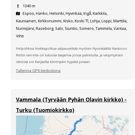
1340 m
Espoo, Hanko, Helsinki, Hyvinkää, Ingå, Karkkila,
Kauniainen, Kirkkonummi, Kisko, Koski Tl, Lohja, Loppi, Marttila,
Nurmijärvi, Raseborg, Salo, Siuntio, Somero, Tammela, Vantaa,
Vihti
Helpohkoa hiekkapolkua salpauselkää myöten Hyvinkäältä Hankoon.
Reitin varrella on lukuisia taajamia joissa palveluita, ja väsymyksen
iskiessä voi Karjaalta eteenpäin hypätä junaan.
Tallenna GPX-tiedostona
Vammala (Tyrvään Pyhän Olavin kirkko) -
Turku (Tuomiokirkko)