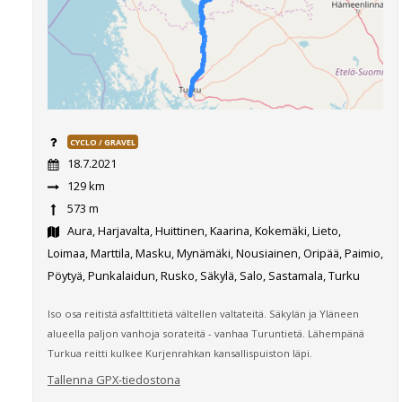
CYCLO / GRAVEL
18.7.2021
129 km
573 m
Aura, Harjavalta, Huittinen, Kaarina, Kokemäki, Lieto,
Loimaa, Marttila, Masku, Mynämäki, Nousiainen, Oripää, Paimio,
Pöytyä, Punkalaidun, Rusko, Säkylä, Salo, Sastamala, Turku
Iso osa reitistä asfalttitietä vältellen valtateitä. Säkylän ja Yläneen
alueella paljon vanhoja sorateitä - vanhaa Turuntietä. Lähempänä
Turkua reitti kulkee Kurjenrahkan kansallispuiston läpi.
Tallenna GPX-tiedostona