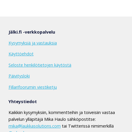
Jälki.fi -verkkopalvelu
Kysymyksiä ja vastauksia
Käyttöehdot
Seloste henkilötietojen käytöstä
Päivitysloki
Fillarifoorumin viestiketju
Yhteystiedot
Kaikkiin kysymyksiin, kommentteihin ja toiveisiin vastaa
palvelun ylläpitäjä Mika Haulo sähköpostitse:
mika@laukkasolutions.com
tai Twitterissä nimimerkillä