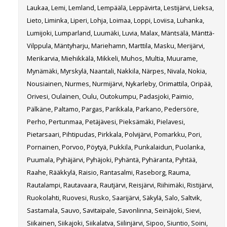
Laukaa, Lemi, Lemland, Lempäälä, Leppävirta, Lestijärvi, Lieksa,
Lieto, Liminka, Liperi, Lohja, Loimaa, Loppi, Loviisa, Luhanka,
Lumijoki, Lumparland, Luumäki, Luvia, Malax, Mäntsälä, Mänttä-
Vilppula, Mäntyharju, Mariehamn, Marttila, Masku, Merijärvi,
Merikarvia, Miehikkälä, Mikkeli, Muhos, Multia, Muurame,
Mynämäki, Myrskylä, Naantali, Nakkila, Närpes, Nivala, Nokia,
Nousiainen, Nurmes, Nurmijärvi, Nykarleby, Orimattila, Oripää,
Orivesi, Oulainen, Oulu, Outokumpu, Padasjoki, Paimio,
Pälkäne, Paltamo, Pargas, Parikkala, Parkano, Pedersöre,
Perho, Pertunmaa, Petäjävesi, Pieksämäki, Pielavesi,
Pietarsaari, Pihtipudas, Pirkkala, Polvijärvi, Pomarkku, Pori,
Pornainen, Porvoo, Pöytyä, Pukkila, Punkalaidun, Puolanka,
Puumala, Pyhäjärvi, Pyhäjoki, Pyhäntä, Pyhäranta, Pyhtää,
Raahe, Rääkkylä, Raisio, Rantasalmi, Raseborg, Rauma,
Rautalampi, Rautavaara, Rautjärvi, Reisjärvi, Riihimäki, Ristijärvi,
Ruokolahti, Ruovesi, Rusko, Saarijärvi, Säkylä, Salo, Saltvik,
Sastamala, Sauvo, Savitaipale, Savonlinna, Seinäjoki, Sievi,
Siikainen, Siikajoki, Siikalatva, Siilinjärvi, Sipoo, Siuntio, Soini,