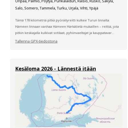
Oripää, Paimio, Pöytyä, Punkalaidun, Raisio, Rusko, Säkylä,
Salo, Somero, Tammela, Turku, Urjala, Vihti, Ypäjä
Tämä 178 kilometriä pitkä pyöräilyreitti kulkee Turun linnalta
Hämeen linnaan vanhaa Hämeen Härkätietä mukaillen – reittiä, jota
pitkin keskiajalla kulkivat sotilaat, pyhiinvaeltajat ja kauppatavar...
Tallenna GPX-tiedostona
Kesäloma 2026 - Lännestä itään