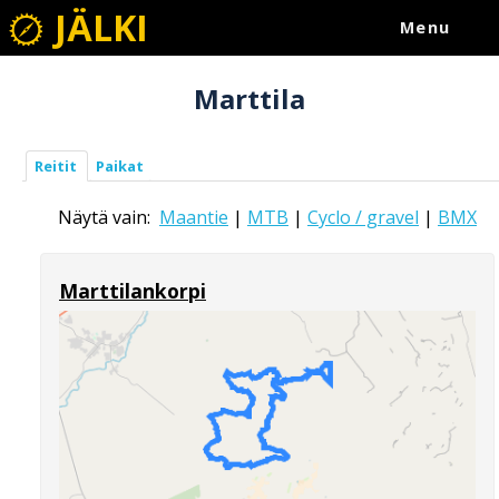
JÄLKI
Menu
Marttila
Reitit
Paikat
Näytä vain:
Maantie
|
MTB
|
Cyclo / gravel
|
BMX
Marttilankorpi