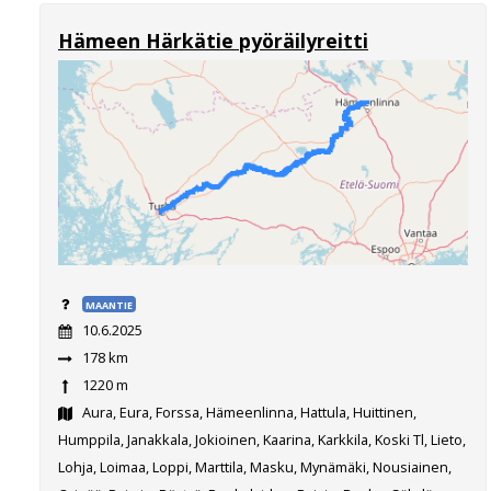
Hämeen Härkätie pyöräilyreitti
MAANTIE
10.6.2025
178 km
1220 m
Aura, Eura, Forssa, Hämeenlinna, Hattula, Huittinen,
Humppila, Janakkala, Jokioinen, Kaarina, Karkkila, Koski Tl, Lieto,
Lohja, Loimaa, Loppi, Marttila, Masku, Mynämäki, Nousiainen,