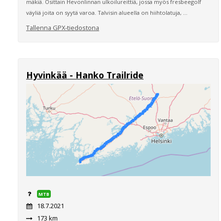
mäkiä. Osittain Hevonlinnan ulkoilureittiä, jossa myös fresbeegolf
väyliä joita on syytä varoa. Talvisin alueella on hiihtolatuja, ...
Tallenna GPX-tiedostona
Hyvinkää - Hanko Trailride
MTB
18.7.2021
173 km