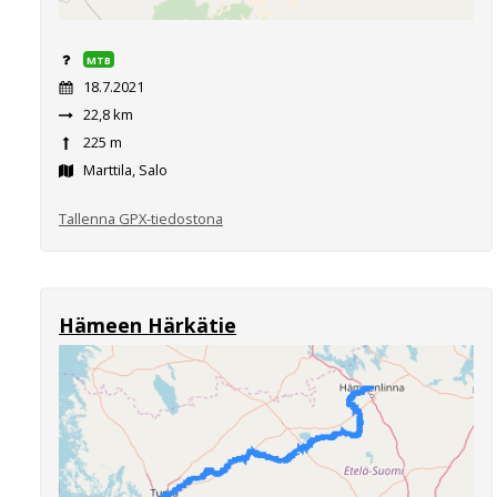
MTB
18.7.2021
22,8 km
225 m
Marttila, Salo
Tallenna GPX-tiedostona
Hämeen Härkätie