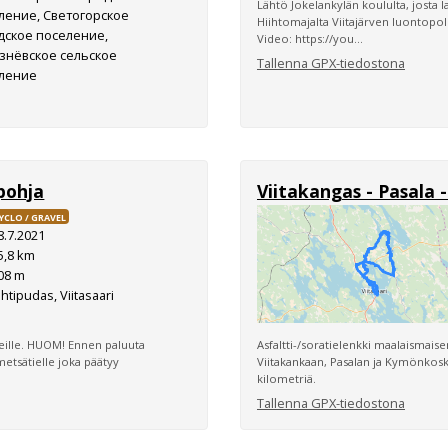
Lähtö Jokelankylän koululta, josta l
ление, Светогорское
Hiihtomajalta Viitajärven luontopolu
дское поселение,
Video: https://you...
знёвское сельское
Tallenna GPX-tiedostona
ление
pohja
Viitakangas - Pasala
YCLO / GRAVEL
8.7.2021
5,8 km
08 m
htipudas, Viitasaari
iteille. HUOM! Ennen paluuta
Asfaltti-/soratielenkki maalaismais
metsätielle joka päätyy
Viitakankaan, Pasalan ja Kymönkoske
kilometriä.
Tallenna GPX-tiedostona