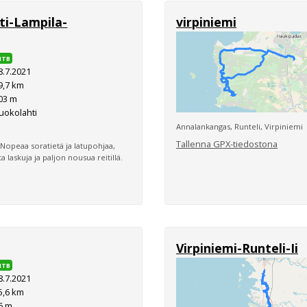
ti-Lampila-
virpiniemi
MTB
8.7.2021
9,7 km
03 m
uokolahti
Annalankangas, Runteli, Virpiniemi
Tallenna GPX-tiedostona
 Nopeaa soratietä ja latupohjaa,
 laskuja ja paljon nousua reitillä.
Virpiniemi-Runteli-Ii
MTB
8.7.2021
5,6 km
6 m