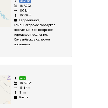
MAANTIE
18.7.2021
107 km
10400 m
Lappeenranta,
Каменногорское городское
поселение, Светогорское
городское поселение,
Селезнёвское сельское
поселение
MTB
18.7.2021
15,1 km
81 m
Raahe