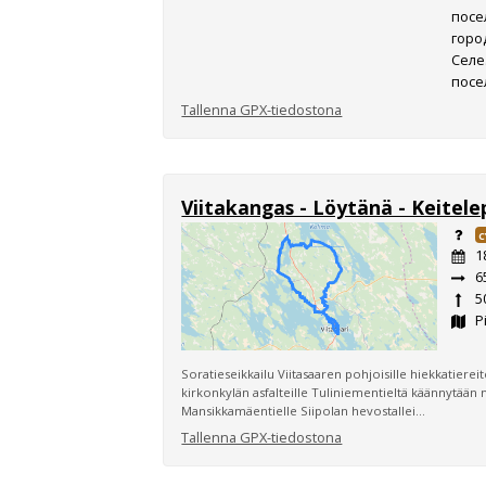
посе
горо
Селе
посе
Tallenna GPX-tiedostona
Viitakangas - Löytänä - Keitele
C
1
6
5
Pi
Soratieseikkailu Viitasaaren pohjoisille hiekkatiere
kirkonkylän asfalteille Tuliniementieltä käännytään 
Mansikkamäentielle Siipolan hevostallei...
Tallenna GPX-tiedostona