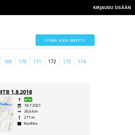
KIRJAUDU SISÄÄN
LISÄÄ UUSI REITTI
169
170
171
172
173
174
MTB 1.8.2018
MTB
18.7.2021
36,6 km
271 m
Kurikka