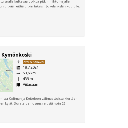
atu-uralla kulkevaa polkua pitkin hiihtomajalle.
n pitkää reittiä pitkin takaisin Jokelankylän koululle.
 - Kymönkoski
CYCLO / GRAVEL
18.7.2021
53,6 km
439 m
Viitasaari
emissa Koliman ja Keiteleen välimaastoissa kiertäen
n kylät. Sorateiden osuus reitistä noin 26