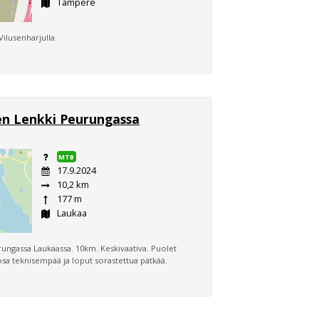
Tampere
lusenharjulla.
en Lenkki Peurungassa
MTB
17.9.2024
10,2 km
177 m
Laukaa
ungassa Laukaassa. 10km. Keskivaativa. Puolet
 osa teknisempää ja loput sorastettua pätkää.