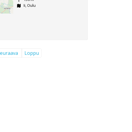
Ii, Oulu
euraava
Loppu