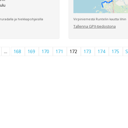
ulu
uradalla ja hiekkapohjaisilla
Virpiniemestä Runtelin kautta Iihin
Tallenna GPX-tiedostona
…
168
169
170
171
172
173
174
175
S