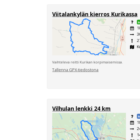
Viitalankylän kierros Kurikassa
1
3
2
K
Vaihteleva reitti Kurikan korpimaisemissa.
Tallenna GPX-tiedostona
Vilhulan lenkki 24 km
M
1
2
1