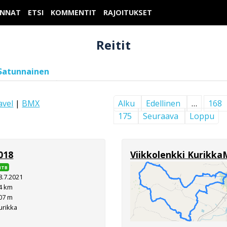
UNNAT
ETSI
KOMMENTIT
RAJOITUKSET
Reitit
Satunnainen
avel
|
BMX
Alku
Edellinen
…
168
175
Seuraava
Loppu
018
Viikkolenkki Kurikka
MTB
8.7.2021
4 km
07 m
urikka