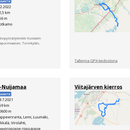
AANTIE
.2.2022
2,5 km
56 m
otkamo
untopyöräilylenkki Vuokatin
aapurinvaaran, Torinkylän,
Tallenna GPX-tiedostona
a-Nuijamaa
Viitajärven kierros
AANTIE
8.7.2021
59 km
0600 m
appeenranta, Lemi, Luumäki,
kkälä, Virolahti,
нногорское городское