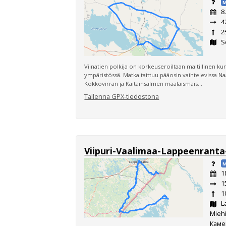
M
8
4
2
S
Viinatien polkija on korkeuseroiltaan maltillinen k
ympäristössä. Matka taittuu pääosin vaihtelevissa N
Kokkovirran ja Kaitainsalmen maalaismais...
Tallenna GPX-tiedostona
Viipuri-Vaalimaa-Lappeenrant
M
1
1
1
L
Miehi
Каме