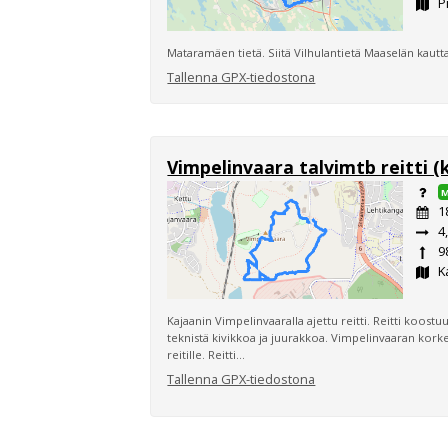
P
Mataramäen tietä. Siitä Vilhulantietä Maaselän kautta
Tallenna GPX-tiedostona
Vimpelinvaara talvimtb reitti (
1
4
9
K
Kajaanin Vimpelinvaaralla ajettu reitti. Reitti koostu
teknistä kivikkoa ja juurakkoa. Vimpelinvaaran korke
reitille. Reitti...
Tallenna GPX-tiedostona