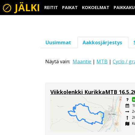
JÄLKI
REITIT
PAIKAT
KOKOELMAT
PAIKKAK
Uusimmat
Aakkosjärjestys
Näytä vain:
Maantie
|
MTB
|
Cyclo / gr
Viikkolenkki KurikkaMTB 16.5.2
1
2
2
K