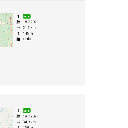
MTB
18.7.2021
21,5 km
146 m
Oulu
MTB
18.7.2021
34,9 km
156 m