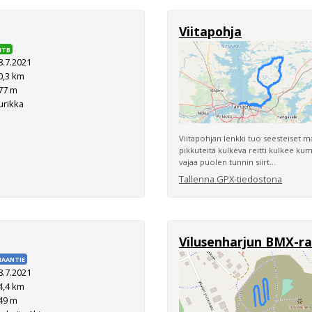
Viitapohja
MTB
8.7.2021
0,3 km
77 m
urikka
Viitapohjan lenkki tuo seesteiset ma
pikkuteitä kulkeva reitti kulkee ku
vajaa puolen tunnin siirt...
Tallenna GPX-tiedostona
Vilusenharjun BMX-r
AANTIE
8.7.2021
4,4 km
49 m