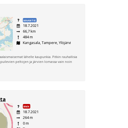
MAANTIE
18.7.2021
66,7 km
484 m
Kangasala, Tampere, Ylöjärvi
alaismaisemat lähelle kaupunkia. Pitkin rauhallisia
mpuilevien peltojen ja järvien lomassa vain noin
ata
BMX
18.7.2021
264 m
0 m