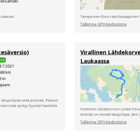
ieksämäki
 takaisin.
Tampereen Bmx-rata Kaukajärven Vi
Tallenna GPX-tiedostona
kesäversio)
Virallinen Lähdekorv
Laukaassa
MTB
8.7.2021
,68 km
8 m
ajaani
u latupohjista sekä poluista. Paikoin
useroista syntyy fyysistä haastetta
Virallinen Lähdekorven Lenkki Peur
lenkistä on leveää latupohjaa, yksi
Tallenna GPX-tiedostona