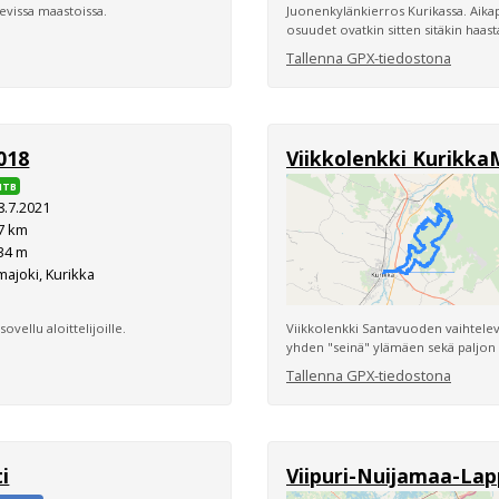
evissa maastoissa.
Juonenkylänkierros Kurikassa. Aikapa
osuudet ovatkin sitten sitäkin haast
Tallenna GPX-tiedostona
018
Viikkolenkki Kurikka
MTB
8.7.2021
7 km
34 m
majoki, Kurikka
sovellu aloittelijoille.
Viikkolenkki Santavuoden vaihtelevi
yhden "seinä" ylämäen sekä paljon p
Tallenna GPX-tiedostona
i
Viipuri-Nuijamaa-La