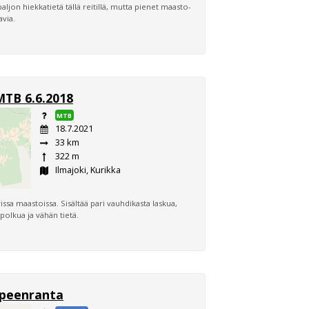
ljon hiekkatietä tällä reitillä, mutta pienet maasto-
avia.
MTB 6.6.2018
MTB
18.7.2021
33 km
322 m
Ilmajoki, Kurikka
ssa maastoissa. Sisältää pari vauhdikasta laskua,
olkua ja vähän tietä.
ppeenranta