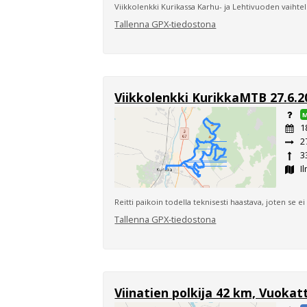
Viikkolenkki Kurikassa Karhu- ja Lehtivuoden vaihtel
Tallenna GPX-tiedostona
Viikkolenkki KurikkaMTB 27.6.2
1
2
3
Il
Reitti paikoin todella teknisesti haastava, joten se ei 
Tallenna GPX-tiedostona
Viinatien polkija 42 km, Vuokatt