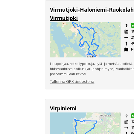
Virmutjoki-Haloniemi-Ruokolah
Virmutjoki
1
2
4
R
Latupohjaa, retkeilypolkuja, kylä- ja metsäautotietä.
hidasvauhtista polkua (latupohjaa myös). Vauhdikkaita
parhaimmillaan kevääl...
Tallenna GPX-tiedostona
Virpiniemi
1
1
9