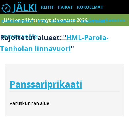
JÄLKI
REITIT
PAIKAT
KOKOELMAT
Jälki on päivittynnyt elokuussa 2026.
Lue tarkemmin
PAIKKAKUNNAT
ETSI
KOMMENTIT
RAJOITUKSET
Rajoitetut alueet: "
HML-Parola-
KIRJAUDU SISÄÄN
Menu
Tenholan linnavuori
"
Panssariprikaati
Varuskunnan alue