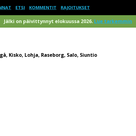
NNAT
ETSI
KOMMENTIT
RAJOITUKSET
Jälki on päivittynnyt elokuussa 2026.
Lue tarkemmin
a
gå, Kisko, Lohja, Raseborg, Salo, Siuntio