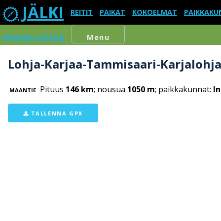
JÄLKI
REITIT
PAIKAT
KOKOELMAT
PAIKKAKU
KIRJAUDU SISÄÄN
Menu
Lohja-Karjaa-Tammisaari-Karjalohj
Pituus
146 km
; nousua
1050 m
; paikkakunnat:
In
MAANTIE
TALLENNA GPX