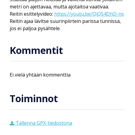
metri on ajettavaa, mutta ajotaitoa vaativaa.
Reitin esittelyvideo:
https://youtu.be/QiQS4DhD-ns
Reitin ajaa lävitse suurinpiirtein parissa tunnissa,
jos ei paljoa pysähtele.
Kommentit
Ei vielä yhtään kommenttia
Toiminnot
Tallenna GPX-tiedostona