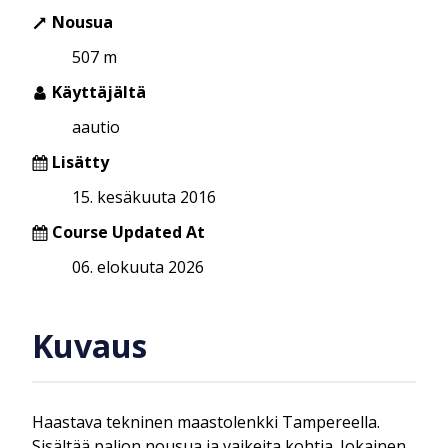
Nousua
507 m
Käyttäjältä
aautio
Lisätty
15. kesäkuuta 2016
Course Updated At
06. elokuuta 2026
Kuvaus
Haastava tekninen maastolenkki Tampereella.
Sisältää paljon nousua ja vaikeita kohtia. Jokainen