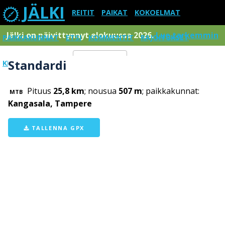
JÄLKI
REITIT
PAIKAT
KOKOELMAT
Jälki on päivittynnyt elokuussa 2026.
Lue tarkemmin
PAIKKAKUNNAT
ETSI
KOMMENTIT
RAJOITUKSET
Standardi
KIRJAUDU SISÄÄN
Menu
Pituus
25,8 km
; nousua
507 m
; paikkakunnat:
MTB
Kangasala, Tampere
TALLENNA GPX