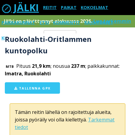
JÄLKI
REITIT
PAIKAT
KOKOELMAT
Jälki on päivittynnyt elokuussa 2026.
Lue tarkemmin
PAIKKAKUNNAT
ETSI
KOMMENTIT
RAJOITUKSET
Ruokolahti-Oritlammen
KIRJAUDU SISÄÄN
Menu
kuntopolku
Pituus
21,9 km
; nousua
237 m
; paikkakunnat:
MTB
Imatra, Ruokolahti
TALLENNA GPX
Tämän reitin lähellä on rajoitettuja alueita,
joissa pyöräily voi olla kiellettyä.
Tarkemmat
tiedot