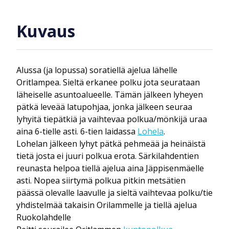
Kuvaus
Alussa (ja lopussa) soratiellä ajelua lähelle
Oritlampea. Sieltä erkanee polku jota seurataan
läheiselle asuntoalueelle. Tämän jälkeen lyheyen
pätkä leveää latupohjaa, jonka jälkeen seuraa
lyhyitä tiepätkiä ja vaihtevaa polkua/mönkijä uraa
aina 6-tielle asti. 6-tien laidassa
Lohela
.
Lohelan jälkeen lyhyt pätkä pehmeää ja heinäistä
tietä josta ei juuri polkua erota. Särkilahdentien
reunasta helpoa tiellä ajelua aina Jäppisenmäelle
asti. Nopea siirtymä polkua pitkin metsätien
päässä olevalle laavulle ja sieltä vaihtevaa polku/tie
yhdistelmää takaisin Orilammelle ja tiellä ajelua
Ruokolahdelle