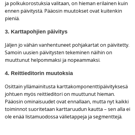
ja polkukorostuksia valitaan, on hieman erilainen kuin
ennen päivitystä. Pääosin muutokset ovat kuitenkin
pieniä.
3. Karttapohjien päivitys
Jäljen jo vähän vanhentuneet pohjakartat on päivitetty.
Samoin uusien päivitysten tekeminen näihin on
muuttunut helpommaksi ja nopeammaksi.
4. Reittieditorin muutoksia
Osittain yllämainitusta karttakomponenttipäivityksesä
johtuen myös reittieditori on muuttunut hieman.
Pääosin ominaisuudet ovat ennallaan, mutta nyt kaikki
toiminnot suoritetaan karttaruudun kautta – sen alla ei
ole enää listamuodossa välietappeja ja segmenttejä.