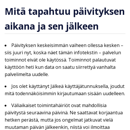
Mitä tapahtuu päivityksen
aikana ja sen jälkeen
Päivityksen keskeisimmän vaiheen ollessa kesken –
siis juuri nyt, koska näet tämän infotekstin – palvelun
toiminnot eivät ole käytössä. Toiminnot palautuvat
käyttöön heti kun data on saatu siirrettyä vanhalta
palvelimelta uudelle.
Jos olet käyttänyt Jälkeä käyttäjätunnuksella, joudut
mitä todennäköisimmin kirjautumaan sisään uudelleen.
Väliaikaiset toimintahäiriöt ovat mahdollisia
päivitystä seuraavina päivinä. Ne saattavat korjaantua
hetken perästä, mutta jos ongelmat jatkuvat vielä
muutaman päivän jälkeenkin, niistä voi ilmoittaa