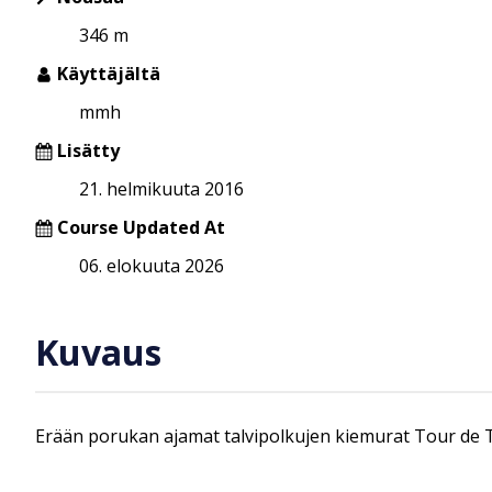
346 m
Käyttäjältä
mmh
Lisätty
21. helmikuuta 2016
Course Updated At
06. elokuuta 2026
Kuvaus
Erään porukan ajamat talvipolkujen kiemurat Tour de 