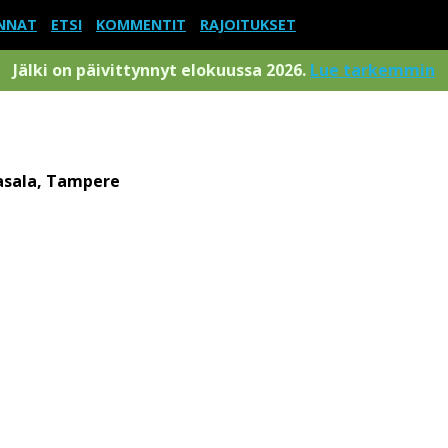
NNAT
ETSI
KOMMENTIT
RAJOITUKSET
Jälki on päivittynnyt elokuussa 2026.
Lue tarkemmin
sala, Tampere