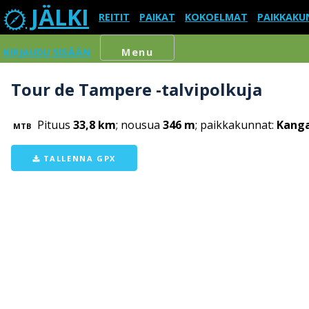
JÄLKI
REITIT
PAIKAT
KOKOELMAT
PAIKKAKU
KIRJAUDU SISÄÄN
Menu
Tour de Tampere -talvipolkuja
Pituus
33,8 km
; nousua
346 m
; paikkakunnat:
Kanga
MTB
TALLENNA GPX