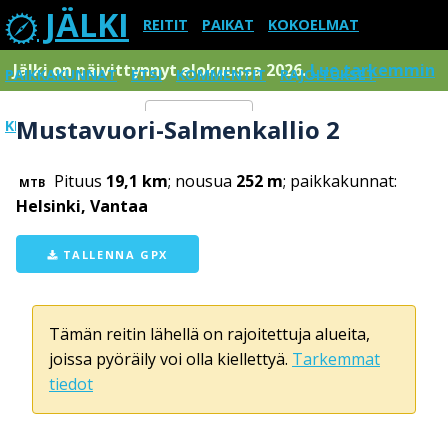
JÄLKI
REITIT
PAIKAT
KOKOELMAT
Jälki on päivittynnyt elokuussa 2026.
Lue tarkemmin
PAIKKAKUNNAT
ETSI
KOMMENTIT
RAJOITUKSET
Mustavuori-Salmenkallio 2
KIRJAUDU SISÄÄN
Menu
Pituus
19,1 km
; nousua
252 m
; paikkakunnat:
MTB
Helsinki, Vantaa
TALLENNA GPX
Tämän reitin lähellä on rajoitettuja alueita,
joissa pyöräily voi olla kiellettyä.
Tarkemmat
tiedot